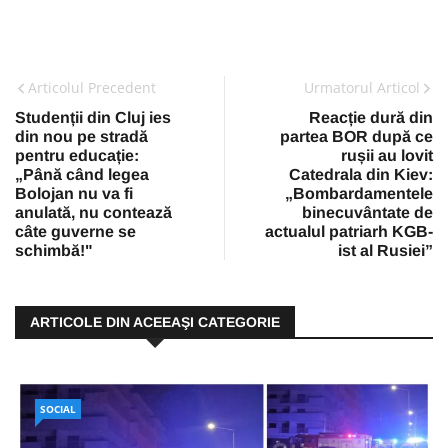
Articolul Precedent
Urmatorul Articol
Studenții din Cluj ies
Reacție dură din
din nou pe stradă
partea BOR după ce
pentru educație:
rușii au lovit
„Până când legea
Catedrala din Kiev:
Bolojan nu va fi
„Bombardamentele
anulată, nu contează
binecuvântate de
câte guverne se
actualul patriarh KGB-
schimbă!"
ist al Rusiei”
ARTICOLE DIN ACEEAŞI CATEGORIE
SOCIAL