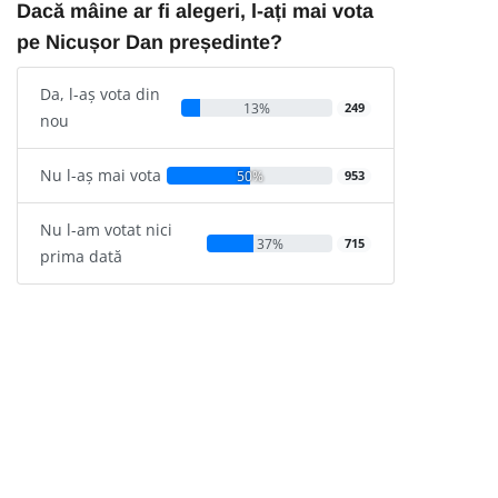
Dacă mâine ar fi alegeri, l-ați mai vota
pe Nicușor Dan președinte?
Da, l-aș vota din
13%
249
nou
Nu l-aș mai vota
50%
953
Nu l-am votat nici
37%
715
prima dată