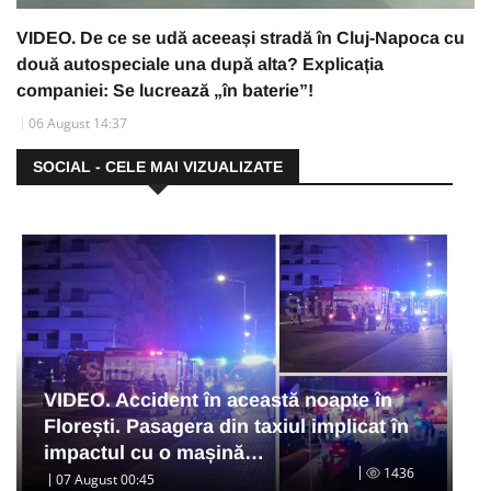
VIDEO. De ce se udă aceeași stradă în Cluj-Napoca cu
două autospeciale una după alta? Explicația
companiei: Se lucrează „în baterie”!
06 August 14:37
SOCIAL - CELE MAI VIZUALIZATE
VIDEO. Accident în această noapte în
Florești. Pasagera din taxiul implicat în
impactul cu o mașină…
1436
07 August 00:45