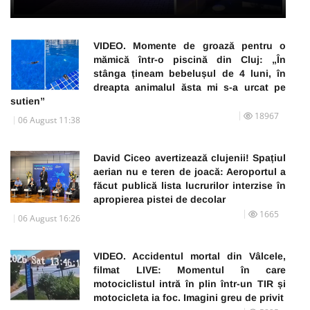
VIDEO. Momente de groază pentru o
mămică într-o piscină din Cluj: „În
stânga țineam bebelușul de 4 luni, în
dreapta animalul ăsta mi s-a urcat pe
sutien”
18967
06 August 11:38
David Ciceo avertizează clujenii! Spațiul
aerian nu e teren de joacă: Aeroportul a
făcut publică lista lucrurilor interzise în
apropierea pistei de decolar
1665
06 August 16:26
VIDEO. Accidentul mortal din Vâlcele,
filmat LIVE: Momentul în care
motociclistul intră în plin într-un TIR și
motocicleta ia foc. Imagini greu de privit