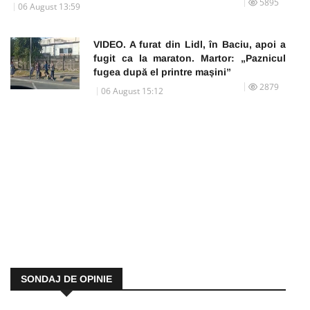
5895
06 August 13:59
VIDEO. A furat din Lidl, în Baciu, apoi a
fugit ca la maraton. Martor: „Paznicul
fugea după el printre mașini”
2879
06 August 15:12
SONDAJ DE OPINIE