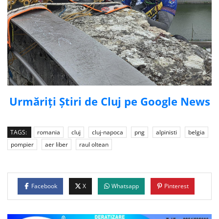
Urmăriți Știri de Cluj pe Google News
TAGS:
romania
cluj
cluj-napoca
png
alpinisti
belgia
pompier
aer liber
raul oltean
Facebook
X
Whatsapp
Pinterest