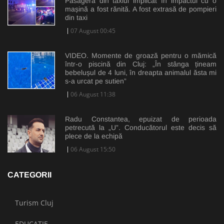
Pasagera din taxiul implicat în impactul cu o
mașină a fost rănită. A fost extrasă de pompieri
din taxi
07 August 00:45
VIDEO. Momente de groază pentru o mămică
într-o piscină din Cluj: „În stânga țineam
bebelușul de 4 luni, în dreapta animalul ăsta mi
s-a urcat pe sutien”
06 August 11:38
Radu Constantea, epuizat de perioada
petrecută la „U”. Conducătorul este decis să
plece de la echipă
06 August 15:50
CATEGORII
Turism Cluj
EDUCAȚIE