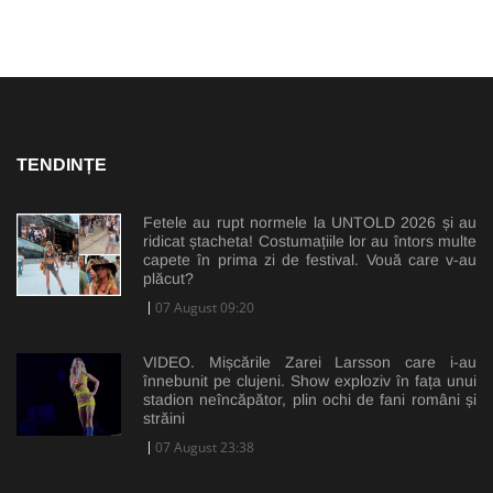
TENDINȚE
Fetele au rupt normele la UNTOLD 2026 și au
ridicat ștacheta! Costumațiile lor au întors multe
capete în prima zi de festival. Vouă care v-au
plăcut?
07 August 09:20
VIDEO. Mișcările Zarei Larsson care i-au
înnebunit pe clujeni. Show exploziv în fața unui
stadion neîncăpător, plin ochi de fani români și
străini
07 August 23:38