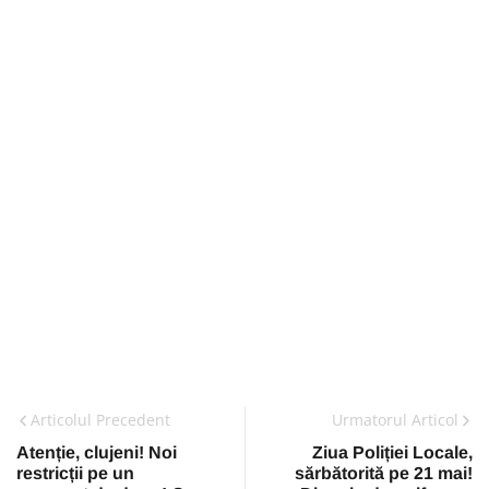
Articolul Precedent
Urmatorul Articol
Atenție, clujeni! Noi
Ziua Poliției Locale,
restricții pe un
sărbătorită pe 21 mai!