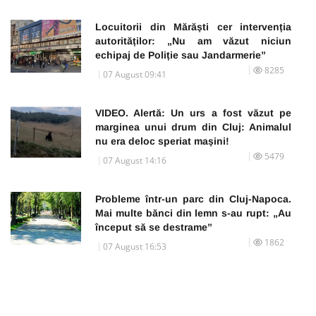
Locuitorii din Mărăști cer intervenția
autorităților: „Nu am văzut niciun
echipaj de Poliție sau Jandarmerie”
8285
07 August 09:41
VIDEO. Alertă: Un urs a fost văzut pe
marginea unui drum din Cluj: Animalul
nu era deloc speriat mașini!
5479
07 August 14:16
Probleme într-un parc din Cluj-Napoca.
Mai multe bănci din lemn s-au rupt: „Au
început să se destrame”
1862
07 August 16:53