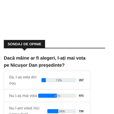
SONDAJ DE OPINIE
Dacă mâine ar fi alegeri, l-ați mai vota
pe Nicușor Dan președinte?
Da, l-aș vota din
13%
257
nou
Nu l-aș mai vota
49%
973
Nu l-am votat nici
38%
739