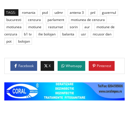
TAGS:
romania
psd
udmr
antena 3
pnl
guvernul
bucuresti
cenzura
parlament
motiunea de cenzura
motiunea
motiune
rasturnat
sorin
aur
motiune de
cenzura
b1 tv
ilie bolojan
balanta
usr
nicusor dan
pot
bolojan
Facebook
X
Whatsapp
Pinterest