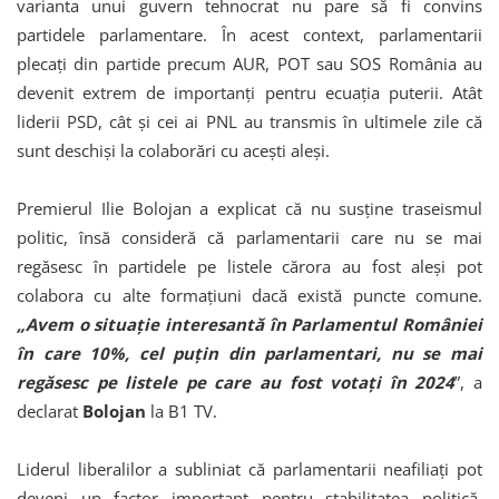
varianta unui guvern tehnocrat nu pare să fi convins
partidele parlamentare. În acest context, parlamentarii
plecați din partide precum AUR, POT sau SOS România au
devenit extrem de importanți pentru ecuația puterii. Atât
liderii PSD, cât și cei ai PNL au transmis în ultimele zile că
sunt deschiși la colaborări cu acești aleși.
Premierul Ilie Bolojan a explicat că nu susține traseismul
politic, însă consideră că parlamentarii care nu se mai
regăsesc în partidele pe listele cărora au fost aleși pot
colabora cu alte formațiuni dacă există puncte comune.
„Avem o situație interesantă în Parlamentul României
în care 10%, cel puțin din parlamentari, nu se mai
regăsesc pe listele pe care au fost votați în 2024
”, a
declarat
Bolojan
la B1 TV.
Liderul liberalilor a subliniat că parlamentarii neafiliați pot
deveni un factor important pentru stabilitatea politică.