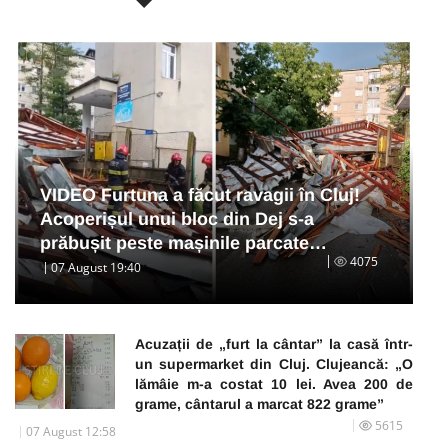
VIDEO Furtuna a făcut ravagii în Cluj!
Acoperișul unui bloc din Dej s-a
prăbușit peste mașinile parcate…
4075
07 August 19:40
Acuzații de „furt la cântar” la casă într-
un supermarket din Cluj. Clujeancă: „O
lămâie m-a costat 10 lei. Avea 200 de
grame, cântarul a marcat 822 grame”
5615
07 August 12:58