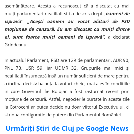
asemănătoare. Acesta a recunoscut că a discutat cu mai
mulți parlamentari neafiliați și i-a descris drept „
oameni de
ispravă
”.
„Acești oameni au votat alături de PSD
moțiunea de cenzură. Eu am discutat cu mulți dintre
ei, sunt foarte mulți oameni de ispravă”,
a declarat
Grindeanu.
În actualul Parlament, PSD are 129 de parlamentari, AUR 90,
PNL 73, USR 59, iar UDMR 32. Grupurile mai mici și
neafiliații însumează însă un număr suficient de mare pentru
a înclina decisiv balanța la voturi-cheie, mai ales în condițiile
în care Guvernul Ilie Bolojan a fost răsturnat recent prin
moțiune de cenzură. Astfel, negocierile purtate în aceste zile
la Cotroceni ar putea decide nu doar viitorul Executivului, ci
și noua configurație de putere din Parlamentul României.
Urmăriți Știri de Cluj pe Google News