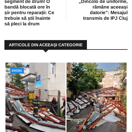
segment de drum! O
„Dincolo de uniforme,
bandă blocată ore în
rămâne aceeași
șir pentru reparații: Ce
datorie”: Mesajul
trebuie să știi înainte
transmis de IPJ Cluj
să pleci la drum
ARTICOLE DIN ACEEAŞI CATEGORIE
SOCIAL