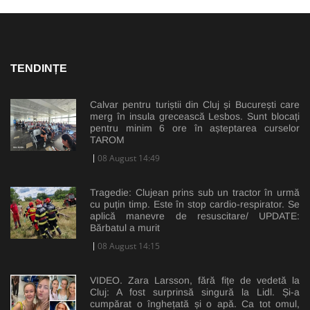
TENDINȚE
Calvar pentru turiștii din Cluj și București care
merg în insula grecească Lesbos. Sunt blocați
pentru minim 6 ore în așteptarea curselor
TAROM
08 August 14:49
Tragedie: Clujean prins sub un tractor în urmă
cu puțin timp. Este în stop cardio-respirator. Se
aplică manevre de resuscitare/ UPDATE:
Bărbatul a murit
08 August 14:15
VIDEO. Zara Larsson, fără fițe de vedetă la
Cluj: A fost surprinsă singură la Lidl. Și-a
cumpărat o înghețată și o apă. Ca tot omul,