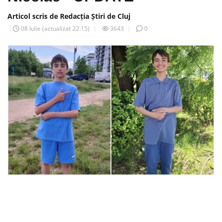
Articol scris de Redacția Știri de Cluj
08 Iulie
(actualizat
22:15
)
3643
0