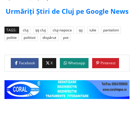
Urmăriți Știri de Cluj pe Google News
TAGS:
cluj
ipj cluj
cluj-napoca
ipj
iulie
pantaloni
politie
politisti
dispărut
pot
Facebook
X
Whatsapp
Pinterest