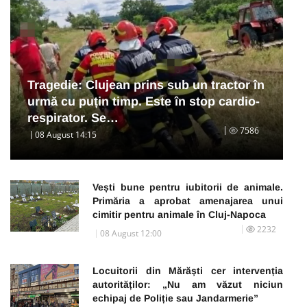
Tragedie: Clujean prins sub un tractor în
urmă cu puțin timp. Este în stop cardio-
respirator. Se…
7586
08 August 14:15
Vești bune pentru iubitorii de animale.
Primăria a aprobat amenajarea unui
cimitir pentru animale în Cluj-Napoca
2232
08 August 12:00
Locuitorii din Mărăști cer intervenția
autorităților: „Nu am văzut niciun
echipaj de Poliție sau Jandarmerie”