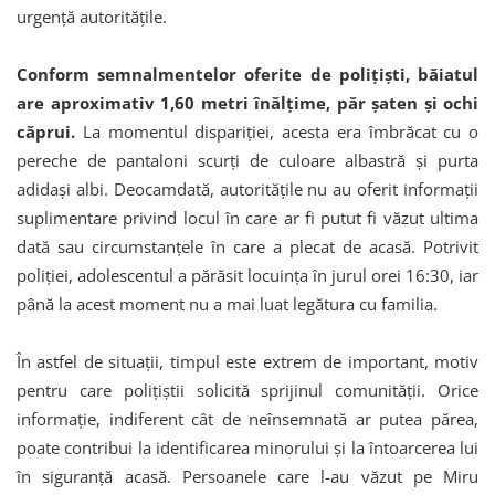
urgență autoritățile.
Conform semnalmentelor oferite de polițiști, băiatul
are aproximativ 1,60 metri înălțime, păr șaten și ochi
căprui.
La momentul dispariției, acesta era îmbrăcat cu o
pereche de pantaloni scurți de culoare albastră și purta
adidași albi. Deocamdată, autoritățile nu au oferit informații
suplimentare privind locul în care ar fi putut fi văzut ultima
dată sau circumstanțele în care a plecat de acasă. Potrivit
poliției, adolescentul a părăsit locuința în jurul orei 16:30, iar
până la acest moment nu a mai luat legătura cu familia.
În astfel de situații, timpul este extrem de important, motiv
pentru care polițiștii solicită sprijinul comunității. Orice
informație, indiferent cât de neînsemnată ar putea părea,
poate contribui la identificarea minorului și la întoarcerea lui
în siguranță acasă. Persoanele care l-au văzut pe Miru