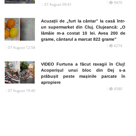
9470
07 August 09:41
Acuzații de „furt la cântar” la casă într-
un supermarket din Cluj. Clujeancă: „O
lămâie m-a costat 10 lei. Avea 200 de
grame, cântarul a marcat 822 grame”
6274
07 August 12:58
VIDEO Furtuna a făcut ravagii în Cluj!
Acoperișul unui bloc din Dej s-a
prăbușit peste mașinile parcate în
apropiere
4580
07 August 19:40