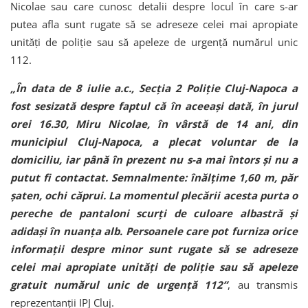
Nicolae sau care cunosc detalii despre locul în care s-ar
putea afla sunt rugate să se adreseze celei mai apropiate
unități de poliție sau să apeleze de urgență numărul unic
112.
„În data de 8 iulie a.c., Secția 2 Poliție Cluj-Napoca a
fost sesizată despre faptul că în aceeași dată, în jurul
orei 16.30, Miru Nicolae, în vârstă de 14 ani, din
municipiul Cluj-Napoca, a plecat voluntar de la
domiciliu, iar până în prezent nu s-a mai întors și nu a
putut fi contactat. Semnalmente: înălțime 1,60 m, păr
șaten, ochi căprui. La momentul plecării acesta purta o
pereche de pantaloni scurți de culoare albastră și
adidași în nuanța alb. Persoanele care pot furniza orice
informații despre minor sunt rugate să se adreseze
celei mai apropiate unități de poliție sau să apeleze
gratuit numărul unic de urgență 112”
, au transmis
reprezentanții IPJ Cluj.