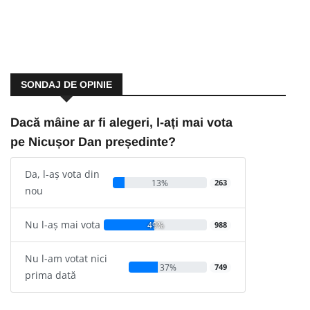
SONDAJ DE OPINIE
Dacă mâine ar fi alegeri, l-ați mai vota
pe Nicușor Dan președinte?
Da, l-aș vota din
13%
263
nou
Nu l-aș mai vota
49%
988
Nu l-am votat nici
37%
749
prima dată