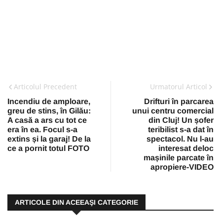
Articolul Precedent
Urmatorul Articol
Incendiu de amploare,
Drifturi în parcarea
greu de stins, în Gilău:
unui centru comercial
A casă a ars cu tot ce
din Cluj! Un șofer
era în ea. Focul s-a
teribilist s-a dat în
extins și la garaj! De la
spectacol. Nu l-au
ce a pornit totul FOTO
interesat deloc
mașinile parcate în
apropiere-VIDEO
ARTICOLE DIN ACEEAŞI CATEGORIE