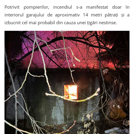
Potrivit pompierilor, incendiul s-a manifestat doar în
interiorul garajului de aproximativ 14 metri pătrați și a
izbucnit cel mai probabil din cauza unei țigări nestinse.