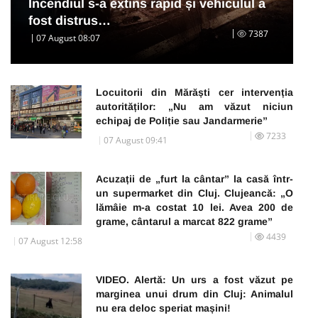
Incendiul s-a extins rapid și vehiculul a
fost distrus…
7387
07 August 08:07
Locuitorii din Mărăști cer intervenția
autorităților: „Nu am văzut niciun
echipaj de Poliție sau Jandarmerie”
7233
07 August 09:41
Acuzații de „furt la cântar” la casă într-
un supermarket din Cluj. Clujeancă: „O
lămâie m-a costat 10 lei. Avea 200 de
grame, cântarul a marcat 822 grame”
4439
07 August 12:58
VIDEO. Alertă: Un urs a fost văzut pe
marginea unui drum din Cluj: Animalul
nu era deloc speriat mașini!