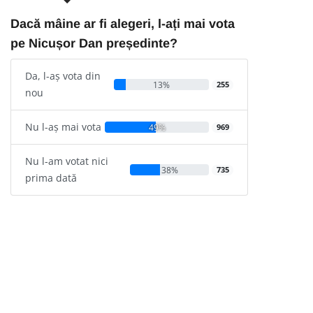
Dacă mâine ar fi alegeri, l-ați mai vota
pe Nicușor Dan președinte?
Da, l-aș vota din
13%
255
nou
Nu l-aș mai vota
49%
969
Nu l-am votat nici
38%
735
prima dată