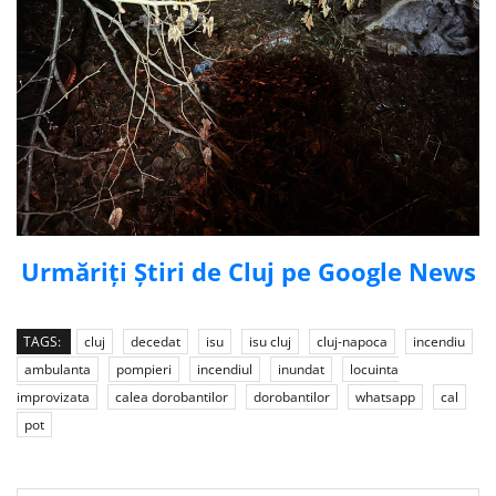
Urmăriți Știri de Cluj pe Google News
TAGS:
cluj
decedat
isu
isu cluj
cluj-napoca
incendiu
ambulanta
pompieri
incendiul
inundat
locuinta
improvizata
calea dorobantilor
dorobantilor
whatsapp
cal
pot