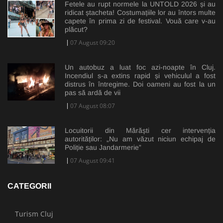
Fetele au rupt normele la UNTOLD 2026 și au
ridicat ștacheta! Costumațiile lor au întors multe
capete în prima zi de festival. Vouă care v-au
plăcut?
07 August 09:20
Un autobuz a luat foc azi-noapte în Cluj.
Incendiul s-a extins rapid și vehiculul a fost
distrus în întregime. Doi oameni au fost la un
pas să ardă de vii
07 August 08:07
Locuitorii din Mărăști cer intervenția
autorităților: „Nu am văzut niciun echipaj de
Poliție sau Jandarmerie”
07 August 09:41
CATEGORII
Turism Cluj