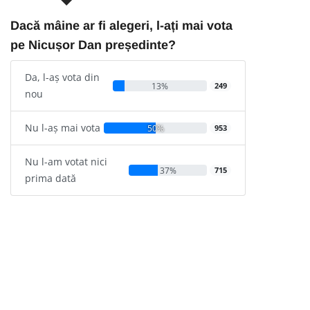
Dacă mâine ar fi alegeri, l-ați mai vota
pe Nicușor Dan președinte?
Da, l-aș vota din
13%
249
nou
Nu l-aș mai vota
50%
953
Nu l-am votat nici
37%
715
prima dată