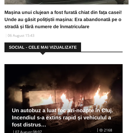
Mașina unui clujean a fost furată chiat din fața casei!
Unde au găsit polițiștii mașina: Era abandonată pe o
stradă și fără numere de înmatriculare
06 August 15:43
SOCIAL - CELE MAI VIZUALIZATE
Un autobuz a luat foc azi-noapte în Cluj.
Incendiul s-a extins rapid și vehiculul a
fost distrus…
2168
07 August 08:07