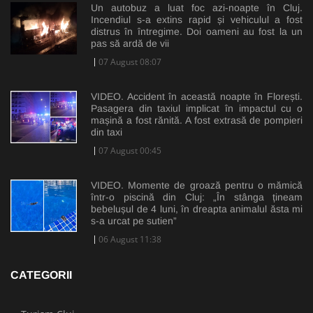
Un autobuz a luat foc azi-noapte în Cluj.
Incendiul s-a extins rapid și vehiculul a fost
distrus în întregime. Doi oameni au fost la un
pas să ardă de vii
07 August 08:07
VIDEO. Accident în această noapte în Florești.
Pasagera din taxiul implicat în impactul cu o
mașină a fost rănită. A fost extrasă de pompieri
din taxi
07 August 00:45
VIDEO. Momente de groază pentru o mămică
într-o piscină din Cluj: „În stânga țineam
bebelușul de 4 luni, în dreapta animalul ăsta mi
s-a urcat pe sutien”
06 August 11:38
CATEGORII