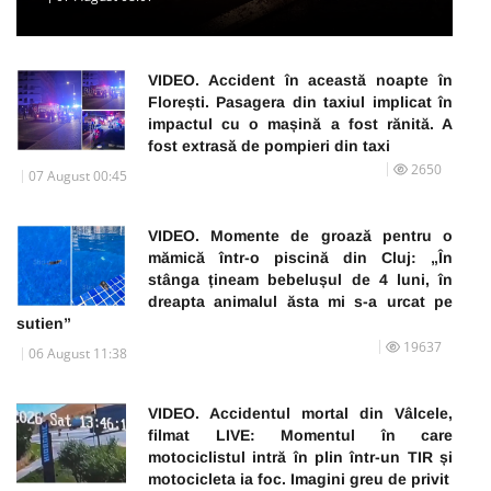
VIDEO. Accident în această noapte în
Florești. Pasagera din taxiul implicat în
impactul cu o mașină a fost rănită. A
fost extrasă de pompieri din taxi
2650
07 August 00:45
VIDEO. Momente de groază pentru o
mămică într-o piscină din Cluj: „În
stânga țineam bebelușul de 4 luni, în
dreapta animalul ăsta mi s-a urcat pe
sutien”
19637
06 August 11:38
VIDEO. Accidentul mortal din Vâlcele,
filmat LIVE: Momentul în care
motociclistul intră în plin într-un TIR și
motocicleta ia foc. Imagini greu de privit