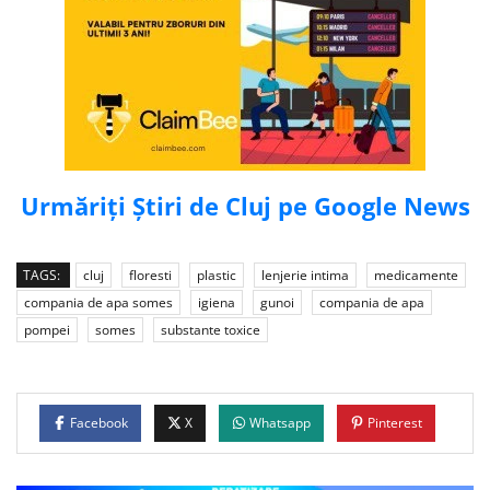
Urmăriți Știri de Cluj pe Google News
TAGS:
cluj
floresti
plastic
lenjerie intima
medicamente
compania de apa somes
igiena
gunoi
compania de apa
pompei
somes
substante toxice
Facebook
X
Whatsapp
Pinterest