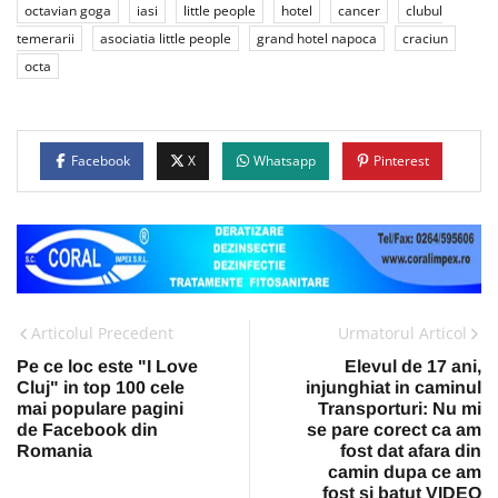
octavian goga
iasi
little people
hotel
cancer
clubul
temerarii
asociatia little people
grand hotel napoca
craciun
octa
Facebook
X
Whatsapp
Pinterest
Articolul Precedent
Urmatorul Articol
Pe ce loc este "I Love
Elevul de 17 ani,
Cluj" in top 100 cele
injunghiat in caminul
mai populare pagini
Transporturi: Nu mi
de Facebook din
se pare corect ca am
Romania
fost dat afara din
camin dupa ce am
fost si batut VIDEO