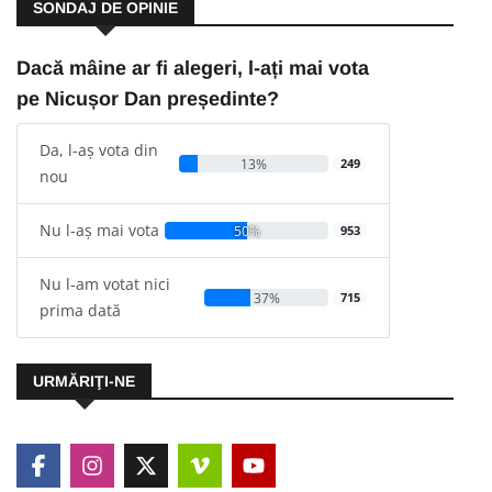
SONDAJ DE OPINIE
Dacă mâine ar fi alegeri, l-ați mai vota
pe Nicușor Dan președinte?
Da, l-aș vota din
13%
249
nou
Nu l-aș mai vota
50%
953
Nu l-am votat nici
37%
715
prima dată
URMĂRIŢI-NE