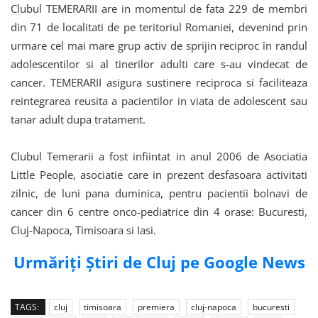
Clubul TEMERARII are in momentul de fata 229 de membri
din 71 de localitati de pe teritoriul Romaniei, devenind prin
urmare cel mai mare grup activ de sprijin reciproc în randul
adolescentilor si al tinerilor adulti care s-au vindecat de
cancer. TEMERARII asigura sustinere reciproca si faciliteaza
reintegrarea reusita a pacientilor in viata de adolescent sau
tanar adult dupa tratament.
Clubul Temerarii a fost infiintat in anul 2006 de Asociatia
Little People, asociatie care in prezent desfasoara activitati
zilnic, de luni pana duminica, pentru pacientii bolnavi de
cancer din 6 centre onco-pediatrice din 4 orase: Bucuresti,
Cluj-Napoca, Timisoara si Iasi.
Urmăriți Știri de Cluj pe Google News
TAGS:
cluj
timisoara
premiera
cluj-napoca
bucuresti