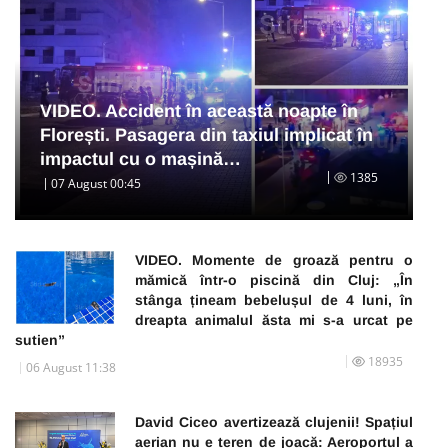
VIDEO. Accident în această noapte în
Florești. Pasagera din taxiul implicat în
impactul cu o mașină…
1385
07 August 00:45
VIDEO. Momente de groază pentru o
mămică într-o piscină din Cluj: „În
stânga țineam bebelușul de 4 luni, în
dreapta animalul ăsta mi s-a urcat pe
sutien”
18935
06 August 11:38
David Ciceo avertizează clujenii! Spațiul
aerian nu e teren de joacă: Aeroportul a