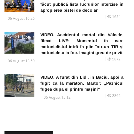
făcut publică lista lucrurilor interzise în
apropierea pistei de decolar
1654
06 August 16:26
VIDEO. Accidentul mortal din Vâlcele,
filmat LIVE: Momentul în care
motociclistul intră în plin într-un TIR și
motocicleta ia foc. Imagini greu de privit
5872
06 August 13:59
VIDEO. A furat din Lidl, în Baciu, apoi a
fugit ca la maraton. Martor: „Paznicul
fugea după el printre mașini”
2862
06 August 15:12