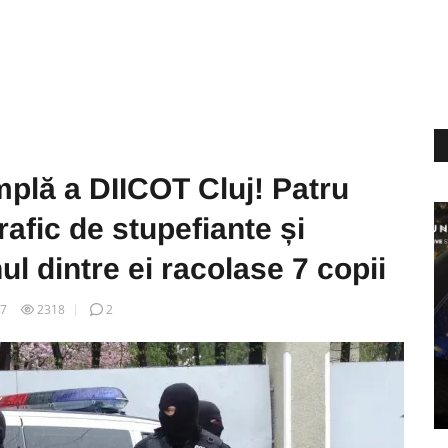
plă a DIICOT Cluj! Patru
trafic de stupefiante și
l dintre ei racolase 7 copii
07
2318
2