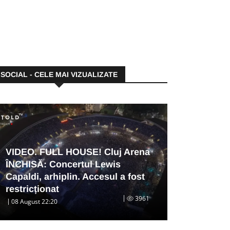
SOCIAL - CELE MAI VIZUALIZATE
VIDEO. FULL HOUSE! Cluj Arena
ÎNCHISĂ: Concertul Lewis
Capaldi, arhiplin. Accesul a fost
restricționat
3961
08 August 22:20