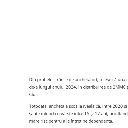
Din probele strânse de anchetatori, reiese că una d
de-a lungul anului 2024, în distribuirea de 2MMC 
Cluj.
Totodată, ancheta a scos la iveală că, între 2020 și
șapte minori cu vârste între 15 și 17 ani, profitân
mare risc pentru a le întreține dependența.