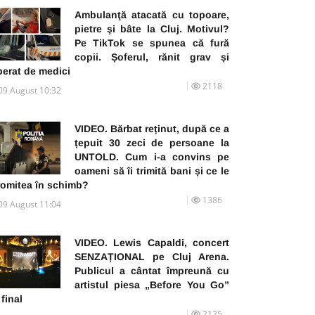
Ambulanţă atacată cu topoare,
pietre şi bâte la Cluj. Motivul?
Pe TikTok se spunea că fură
copii. Șoferul, rănit grav și
perat de medici
2118
09 August 10:32
VIDEO. Bărbat reținut, după ce a
țepuit 30 zeci de persoane la
UNTOLD. Cum i-a convins pe
oameni să îi trimită bani și ce le
romitea în schimb?
1386
09 August 11:04
VIDEO. Lewis Capaldi, concert
SENZAȚIONAL pe Cluj Arena.
Publicul a cântat împreună cu
artistul piesa „Before You Go”
 final
2125