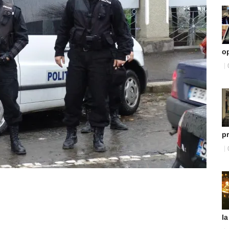
o
p
la