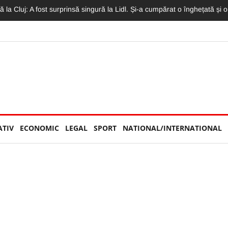
 Concertul Lewis Capaldi, arhiplin. Accesul a fost restricționat
ATIV
ECONOMIC
LEGAL
SPORT
NATIONAL/INTERNATIONAL