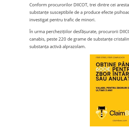
Conform procurorilor DIICOT, trei dintre cei aresta
substanțe susceptibile de a produce efecte psihoacti
investigat pentru trafic de minori.
În urma perchezițiilor desfășurate, procurorii DII
canabis, peste 220 de grame de substanțe cristali
substanța activă alprazolam.