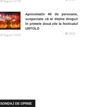
08 August 22:59
Aproximativ 40 de persoane,
suspectate că ar deține droguri
în primele două zile la festivalul
UNTOLD
2626
08 August 19:20
SONDAJ DE OPINIE