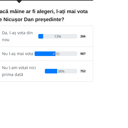
acă mâine ar fi alegeri, l-ați mai vota
e Nicușor Dan președinte?
Da, l-aș vota din
13%
266
nou
Nu l-aș mai vota
49%
987
Nu l-am votat nici
38%
753
prima dată