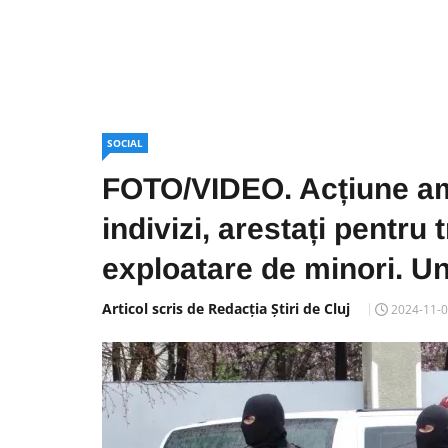
SOCIAL
FOTO/VIDEO. Acțiune am
indivizi, arestați pentru 
exploatare de minori. Unu
Articol scris de Redacția Știri de Cluj
2024-11-