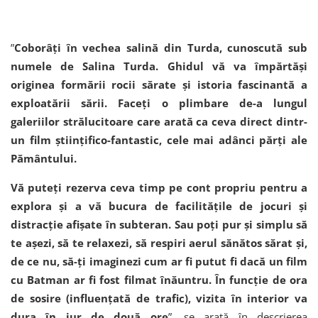
”
Coborâți în vechea salină din Turda, cunoscută sub
numele de Salina Turda. Ghidul vă va împărtăși
originea formării rocii sărate și istoria fascinantă a
exploatării sării. Faceți o plimbare de-a lungul
galeriilor strălucitoare care arată ca ceva direct dintr-
un film științifico-fantastic, cele mai adânci părți ale
Pământului.
Vă puteți rezerva ceva timp pe cont propriu pentru a
explora și a vă bucura de facilitățile de jocuri și
distracție afișate în subteran. Sau poți pur și simplu să
te așezi, să te relaxezi, să respiri aerul sănătos sărat și,
de ce nu, să-ți imaginezi cum ar fi putut fi dacă un film
cu Batman ar fi fost filmat înăuntru. În funcție de ora
de sosire (influențată de trafic), vizita în interior va
dura în jur de două ore
”, se arată în descrierea