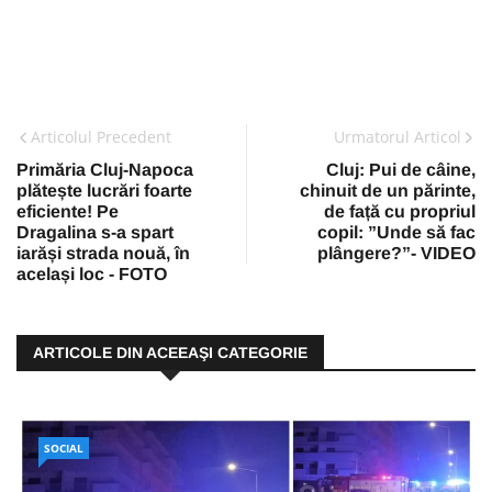
Articolul Precedent
Urmatorul Articol
Primăria Cluj-Napoca
Cluj: Pui de câine,
plătește lucrări foarte
chinuit de un părinte,
eficiente! Pe
de față cu propriul
Dragalina s-a spart
copil: ”Unde să fac
iarăși strada nouă, în
plângere?”- VIDEO
același loc - FOTO
ARTICOLE DIN ACEEAŞI CATEGORIE
SOCIAL