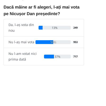
Dacă mâine ar fi alegeri, l-ați mai vota
pe Nicușor Dan președinte?
Da, l-aș vota din
13%
249
nou
Nu l-aș mai vota
50%
953
Nu l-am votat nici
37%
717
prima dată