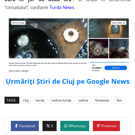
”circuitului”, conform
Turda News
.
Urmăriți Știri de Cluj pe Google News
TAGS:
cluj
turda
salina turda
salina
fantastic
fan
Facebook
X
Whatsapp
Pinterest