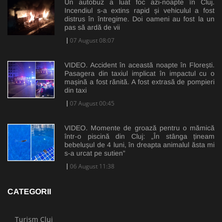
Un autobuz a luat foc azi-noapte în Cluj.
Incendiul s-a extins rapid și vehiculul a fost
distrus în întregime. Doi oameni au fost la un
pas să ardă de vii
07 August 08:07
VIDEO. Accident în această noapte în Florești.
Pasagera din taxiul implicat în impactul cu o
mașină a fost rănită. A fost extrasă de pompieri
din taxi
07 August 00:45
VIDEO. Momente de groază pentru o mămică
într-o piscină din Cluj: „În stânga țineam
bebelușul de 4 luni, în dreapta animalul ăsta mi
s-a urcat pe sutien”
06 August 11:38
CATEGORII
Turism Cluj