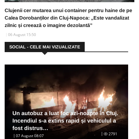
Clujenii cer mutarea unui container pentru haine de pe
Calea Dorobanților din Cluj-Napoca: „Este vandalizat
zilnic și creează o imagine dezolantă”
06 August 15:50
SOCIAL - CELE MAI VIZUALIZATE
Un autobuz a luat foc azi-noapte în Cluj.
Incendiul s-a extins rapid și vehiculul a
fost distrus…
2791
07 August 08:07