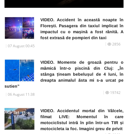
VIDEO. Accident în această noapte în
Florești. Pasagera din taxiul implicat în
impactul cu o mașină a fost rănită. A
fost extrasă de pompieri din taxi
2856
07 August 00:45
VIDEO. Momente de groază pentru o
mămică într-o piscină din Cluj: „În
stânga țineam bebelușul de 4 luni, în
dreapta animalul ăsta mi s-a urcat pe
sutien”
19742
06 August 11:38
VIDEO. Accidentul mortal din Vâlcele,
filmat LIVE: Momentul în care
motociclistul intră în plin într-un TIR și
motocicleta ia foc. Imagini greu de privit