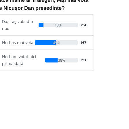
e Nicușor Dan președinte?
Da, l-aș vota din
13%
264
nou
Nu l-aș mai vota
49%
987
Nu l-am votat nici
38%
751
prima dată