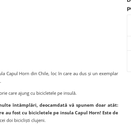
p
sula Capul Horn din Chile, loc în care au dus și un exemplar
.
rie care ajung cu bicicletele pe insulă.
și multe întâmplări, deocamdată vă spunem doar atât:
e au fost cu bicicletele pe insula Capul Horn! Este de
ei doi bicicliști clujeni.