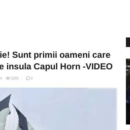
rie! Sunt primii oameni care
pe insula Capul Horn -VIDEO
14
3205
0