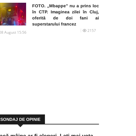
FOTO. „Mbappe” nu a prins loc
în CTP. Imaginea zilei în Cluj,
oferită de doi fani ai
superstarului francez
2157
08 August 15:56
SONDAJ DE OPINIE
acă mâine ar fi alegeri, l-ați mai vota