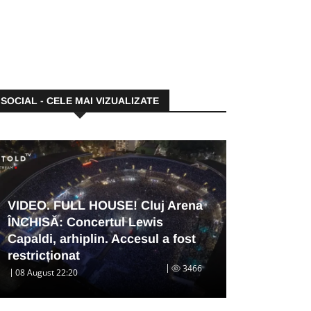
SOCIAL - CELE MAI VIZUALIZATE
VIDEO. FULL HOUSE! Cluj Arena
ÎNCHISĂ: Concertul Lewis
Capaldi, arhiplin. Accesul a fost
restricționat
3466
08 August 22:20