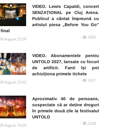
VIDEO. Lewis Capaldi, concert
SENZAȚIONAL pe Cluj Arena.
Publicul a cântat împreună cu
artistul piesa „Before You Go”
 final
1850
08 August 22:59
VIDEO. Abonamentele pentru
UNTOLD 2027, lansate cu focuri
de artificii. Fanii își pot
achiziționa primele tichete
1621
08 August 22:02
Aproximativ 40 de persoane,
suspectate că ar deține droguri
în primele două zile la festivalul
UNTOLD
2338
08 August 19:20