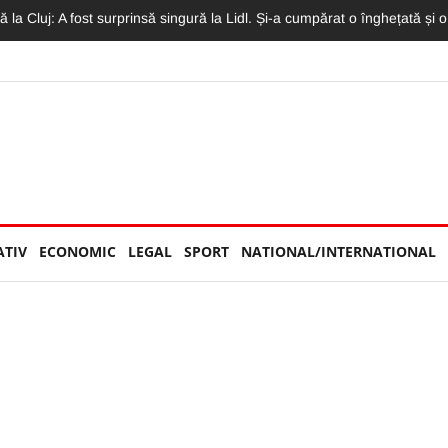
 Concertul Lewis Capaldi, arhiplin. Accesul a fost restricționat
ATIV
ECONOMIC
LEGAL
SPORT
NATIONAL/INTERNATIONAL