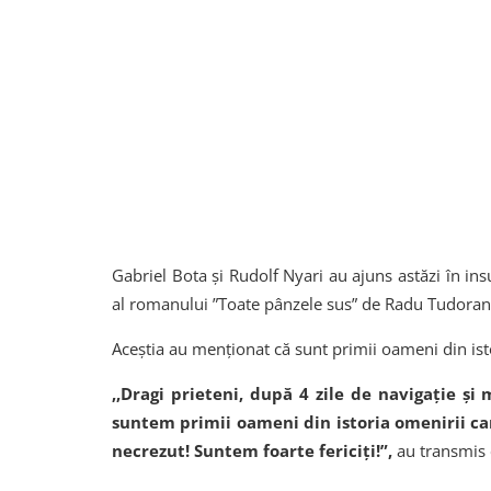
Gabriel Bota şi Rudolf Nyari au ajuns astăzi în in
al romanului ”Toate pânzele sus” de Radu Tudoran
Aceștia au menționat că sunt primii oameni din isto
,,Dragi prieteni, după 4 zile de navigație 
suntem primii oameni din istoria omenirii car
necrezut! Suntem foarte fericiți!”,
au transmis c