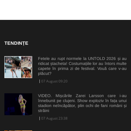
TENDINȚE
Fetele au rupt normele la UNTOLD 2026 și au
ridicat ștacheta! Costumațiile lor au întors multe
capete în prima zi de festival. Vouă care v-au
plăcut?
07 August 09:20
VIDEO. Mișcările Zarei Larsson care i-au
înnebunit pe clujeni. Show exploziv în fața unui
stadion neîncăpător, plin ochi de fani români și
străini
07 August 23:38