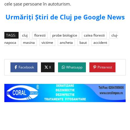
cele șase persoane în autoturism.
Urmăriți Știri de Cluj pe Google News
TAGS:
cluj
floresti
probe biologice
calea floresti
cluj-
napoca
masina
victime
ancheta
baut
accident
Facebook
X
Whatsapp
Pinterest