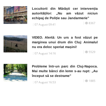
Locuitorii din Mărăști cer intervenția
autorităților: „Nu am văzut niciun
echipaj de Poliție sau Jandarmerie”
8367
07 August 09:41
VIDEO. Alertă: Un urs a fost văzut pe
marginea unui drum din Cluj: Animalul
nu era deloc speriat mașini!
5529
07 August 14:16
Probleme într-un parc din Cluj-Napoca.
Mai multe bănci din lemn s-au rupt: „Au
început să se destrame”
1885
07 August 16:53