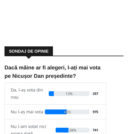
SONDAJ DE OPINIE
Dacă mâine ar fi alegeri, l-ați mai vota
pe Nicușor Dan președinte?
Da, l-aș vota din
13%
257
nou
Nu l-aș mai vota
49%
975
Nu l-am votat nici
38%
741
prima dată