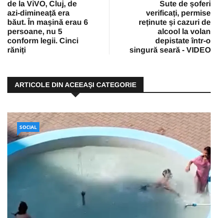
de la ViVO, Cluj, de
Sute de șoferi
azi-dimineață era
verificați, permise
băut. În mașină erau 6
reținute și cazuri de
persoane, nu 5
alcool la volan
conform legii. Cinci
depistate într-o
răniți
singură seară - VIDEO
ARTICOLE DIN ACEEAŞI CATEGORIE
SOCIAL