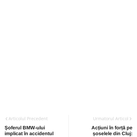
Articolul Precedent
Urmatorul Articol
Șoferul BMW-ului
Acțiuni în forță pe
implicat în accidentul
șoselele din Cluj: