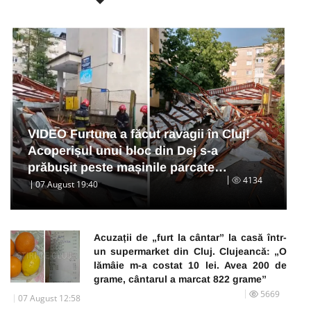
VIDEO Furtuna a făcut ravagii în Cluj!
Acoperișul unui bloc din Dej s-a
prăbușit peste mașinile parcate…
4134
07 August 19:40
Acuzații de „furt la cântar” la casă într-
un supermarket din Cluj. Clujeancă: „O
lămâie m-a costat 10 lei. Avea 200 de
grame, cântarul a marcat 822 grame”
5669
07 August 12:58