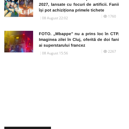
2027, lansate cu focuri de artificii. Fanii
își pot achiziționa primele tichete
1760
08 August 22:02
FOTO. „Mbappe” nu a prins loc în CTP.
Imaginea zilei în Cluj, oferită de doi fani
ai superstarului francez
2267
08 August 15:56