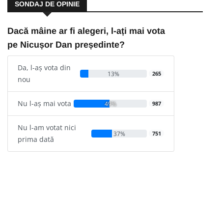
SONDAJ DE OPINIE
Dacă mâine ar fi alegeri, l-ați mai vota
pe Nicușor Dan președinte?
Da, l-aș vota din
13%
265
nou
Nu l-aș mai vota
49%
987
Nu l-am votat nici
37%
751
prima dată