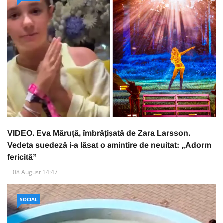
VIDEO. Eva Măruță, îmbrățișată de Zara Larsson.
Vedeta suedeză i-a lăsat o amintire de neuitat: „Adorm
fericită”
08 August 14:47
SOCIAL