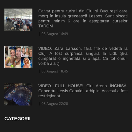
Calvar pentru turiștii din Cluj și București care
merg în insula grecească Lesbos. Sunt blocați
pentru minim 6 ore în așteptarea curselor
TAROM
08 August 14:49
VIDEO. Zara Larsson, fără fițe de vedetă la
Cluj: A fost surprinsă singură la Lidl. Și-a
cumpărat o înghețată și o apă. Ca tot omul,
vorba aia :)
08 August 18:45
VIDEO. FULL HOUSE! Cluj Arena ÎNCHISĂ:
Concertul Lewis Capaldi, arhiplin. Accesul a fost
restricționat
08 August 22:20
CATEGORII