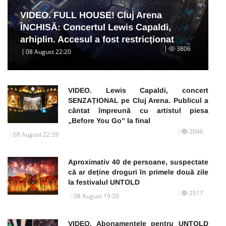
VIDEO. FULL HOUSE! Cluj Arena
ÎNCHISĂ: Concertul Lewis Capaldi,
arhiplin. Accesul a fost restricționat
3806
08 August 22:20
VIDEO. Lewis Capaldi, concert
SENZAȚIONAL pe Cluj Arena. Publicul a
cântat împreună cu artistul piesa
„Before You Go” la final
2046
08 August 22:59
Aproximativ 40 de persoane, suspectate
că ar deține droguri în primele două zile
la festivalul UNTOLD
2517
08 August 19:20
VIDEO. Abonamentele pentru UNTOLD