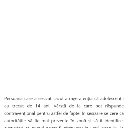
Persoana care a sesizat cazul atrage atenția că adolescenții
au trecut de 14 ani, vârstă de la care pot răspunde
contravențional pentru astfel de fapte. În sesizare se cere ca
autoritățile să fie mai prezente în zonă și să îi identifice,
susținând că grupul poate fi găsit ușor în jurul parcului, la