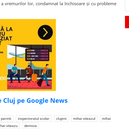
ne a vremurilor lor, condamnat la închisoare și cu probleme
de Cluj pe Google News
parinti
inspectoratul scolar
clujeni
mihai viteazul
mihai
ihai viteazu
demisia