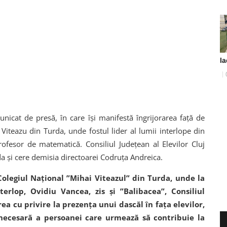
la
unicat de presă, în care își manifestă îngrijorarea față de
 Viteazu din Turda, unde fostul lider al lumii interlope din
rofesor de matematică. Consiliul Județean al Elevilor Cluj
 și cere demisia directoarei Codruța Andreica.
olegiul Național ”Mihai Viteazul” din Turda, unde la
rlop, Ovidiu Vancea, zis și ”Balibacea”, Consiliul
rea cu privire la prezența unui dascăl în fața elevilor,
a necesară a persoanei care urmează să contribuie la