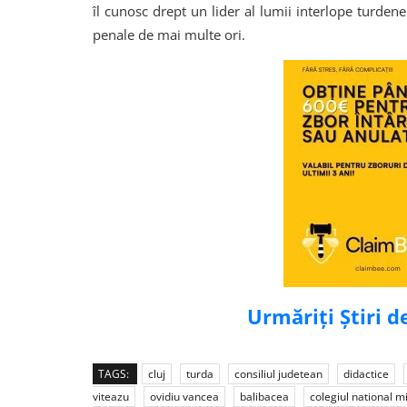
îl cunosc drept un lider al lumii interlope turde
penale de mai multe ori.
Urmăriți Știri 
TAGS:
cluj
turda
consiliul judetean
didactice
viteazu
ovidiu vancea
balibacea
colegiul national m