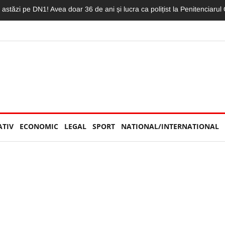
autoutilitară au fost implicate într-un impact violent pe DN 1. Cei doi ș
ATIV
ECONOMIC
LEGAL
SPORT
NATIONAL/INTERNATIONAL