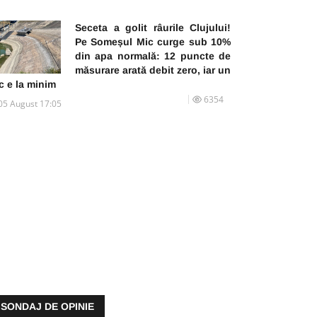
Seceta a golit râurile Clujului!
Pe Someșul Mic curge sub 10%
din apa normală: 12 puncte de
măsurare arată debit zero, iar un
c e la minim
6354
05 August 17:05
SONDAJ DE OPINIE