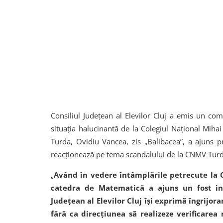
Consiliul Județean al Elevilor Cluj a emis un com
situația halucinantă de la Colegiul Național Mihai
Turda, Ovidiu Vancea, zis „Balibacea”, a ajuns p
reacționează pe tema scandalului de la CNMV Turda
„
Având în vedere întâmplările petrecute la C
catedra de Matematică a ajuns un fost inte
Județean al Elevilor Cluj își exprimă îngrijora
fără ca direcțiunea să realizeze verificare