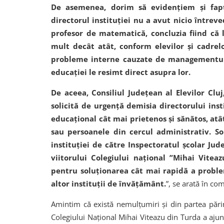
De asemenea, dorim să evidențiem și faptu
directorul instituției nu a avut nicio întrev
profesor de matematică, concluzia fiind că
mult decât atât, conform elevilor și cadrelo
probleme interne cauzate de managementul pr
educației le resimt direct asupra lor.
De aceea, Consiliul Județean al Elevilor Cluj
solicită de urgență demisia directorului in
educațional cât mai prietenos și sănătos, atât
sau persoanele din cercul administrativ. S
instituției de către Inspectoratul școlar Jud
viitorului Colegiului național ”Mihai Vite
pentru soluționarea cât mai rapidă a problem
altor instituții de învățământ.
”, se arată în com
Amintim că există nemulțumiri și din partea părin
Colegiului Național Mihai Viteazu din Turda a ajun