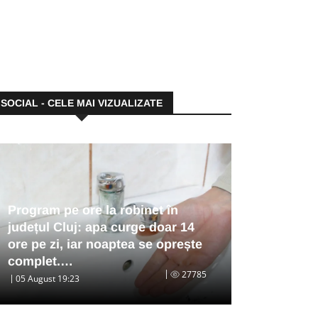
SOCIAL - CELE MAI VIZUALIZATE
Program pe ore la robinet în
județul Cluj: apa curge doar 14
ore pe zi, iar noaptea se oprește
complet.…
27785
05 August 19:23