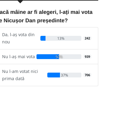
acă mâine ar fi alegeri, l-ați mai vota
e Nicușor Dan președinte?
Da, l-aș vota din
13%
242
nou
Nu l-aș mai vota
50%
939
Nu l-am votat nici
37%
706
prima dată