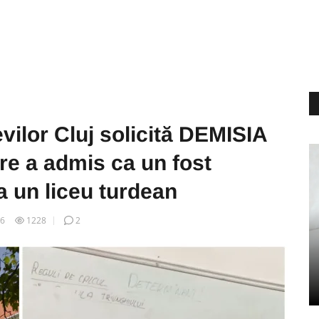
evilor Cluj solicită DEMISIA
are a admis ca un fost
la un liceu turdean
26
1228
2