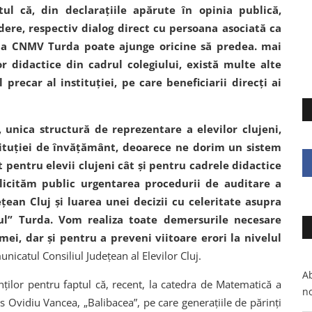
l că, din declarațiile apărute în opinia publică,
edere, respectiv dialog direct cu persoana asociată ca
 la CNMV Turda poate ajunge oricine să predea. mai
r didactice din cadrul colegiului, există multe alte
ecar al instituției, pe care beneficiarii direcți ai
, unica structură de reprezentare a elevilor clujeni,
stituției de învățământ, deoarece ne dorim un sistem
 pentru elevii clujeni cât și pentru cadrele didactice
olicităm public urgentarea procedurii de auditare a
ețean Cluj și luarea unei decizii cu celeritate asupra
azul” Turda. Vom realiza toate demersurile necesare
ei, dar și pentru a preveni viitoare erori la nivelul
unicatul Consiliul Județean al Elevilor Cluj.
Ab
ților pentru faptul că, recent, la catedra de Matematică a
no
s Ovidiu Vancea, „Balibacea”, pe care generațiile de părinți