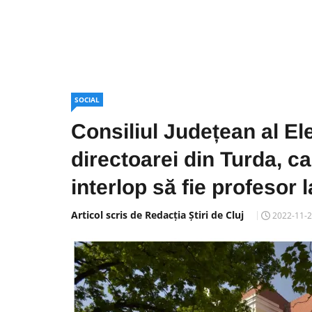
SOCIAL
Consiliul Județean al El
directoarei din Turda, c
interlop să fie profesor 
Articol scris de Redacția Știri de Cluj
2022-11-