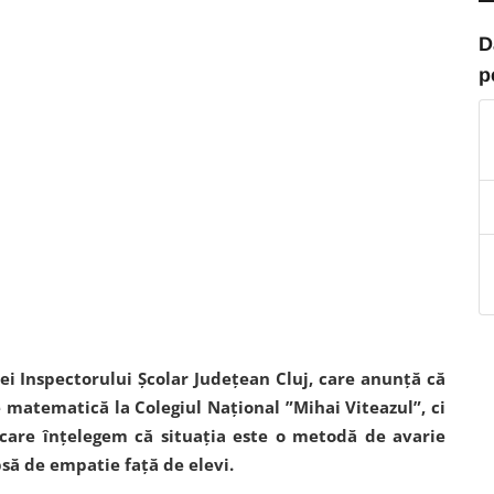
D
p
ei Inspectorului Școlar Județean Cluj, care anunță că
e matematică la Colegiul Național ”Mihai Viteazul”, ci
care înțelegem că situația este o metodă de avarie
ipsă de empatie față de elevi.