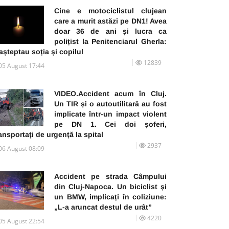
Cine e motociclistul clujean
care a murit astăzi pe DN1! Avea
doar 36 de ani și lucra ca
polițist la Penitenciarul Gherla:
 așteptau soția și copilul
12839
05 August 17:44
VIDEO.Accident acum în Cluj.
Un TIR și o autoutilitară au fost
implicate într-un impact violent
pe DN 1. Cei doi șoferi,
ansportați de urgență la spital
2937
06 August 08:09
Accident pe strada Câmpului
din Cluj-Napoca. Un biciclist și
un BMW, implicați în coliziune:
„L-a aruncat destul de urât”
4220
05 August 22:54