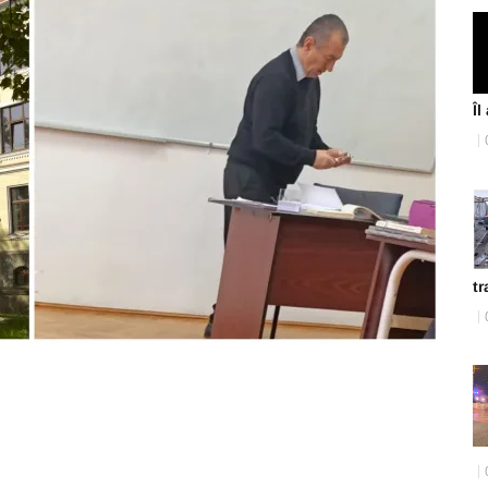
Îl
tr