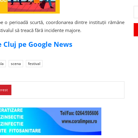
o perioadă scurtă, coordonarea dintre instituții rămâne
stivalul să treacă fără incidente majore.
de Cluj pe Google News
ala
scena
festival
erest