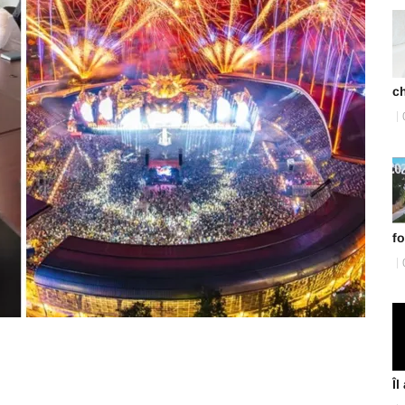
ch
fo
Îl