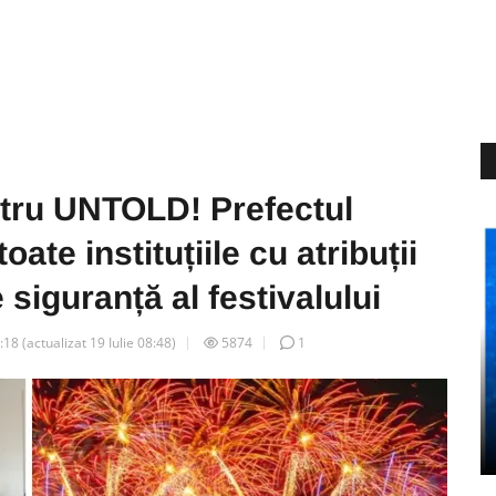
ntru UNTOLD! Prefectul
ate instituțiile cu atribuții
 siguranță al festivalului
9:18
(actualizat
19 Iulie 08:48
)
5874
1