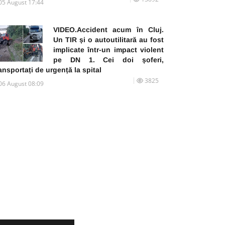
05 August 17:44
VIDEO.Accident acum în Cluj.
Un TIR și o autoutilitară au fost
implicate într-un impact violent
pe DN 1. Cei doi șoferi,
ansportați de urgență la spital
3825
06 August 08:09