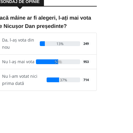
SONDAJ DE OPINIE
acă mâine ar fi alegeri, l-ați mai vota
e Nicușor Dan președinte?
Da, l-aș vota din
13%
249
nou
Nu l-aș mai vota
50%
953
Nu l-am votat nici
37%
714
prima dată