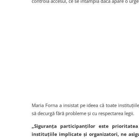
controla accesul, ce se întâmplă dacă apare o urgen
Maria Forna a insistat pe ideea că toate instituțiil
să decurgă fără probleme și cu respectarea legii.
„Siguranța participanților este prioritate
instituțiile implicate și organizatori, ne as