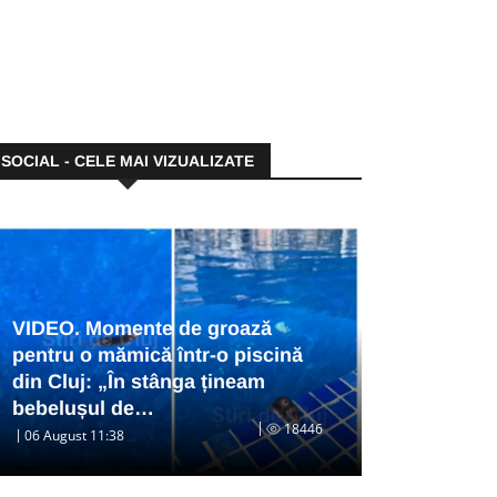
SOCIAL - CELE MAI VIZUALIZATE
VIDEO. Momente de groază
pentru o mămică într-o piscină
din Cluj: „În stânga țineam
bebelușul de…
18446
06 August 11:38