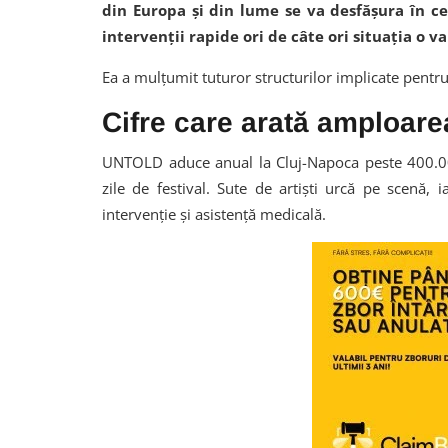
din Europa și din lume se va desfășura în cel
intervenții rapide ori de câte ori situația o v
Ea a mulțumit tuturor structurilor implicate pent
Cifre care arată amploarea
UNTOLD aduce anual la Cluj-Napoca peste 400.000 
zile de festival. Sute de artiști urcă pe scenă,
intervenție și asistență medicală.