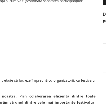
ță și cum va fi gestionată sănătatea participanților.
D
p
e trebuie să lucreze împreună cu organizatorii, ca festivalul
a noastră. Prin colaborarea eficientă dintre toate
igurăm că unul dintre cele mai importante festivaluri