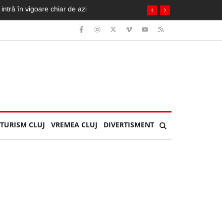
cicleta ia foc. Imagini greu de privit
TURISM CLUJ
VREMEA CLUJ
DIVERTISMENT