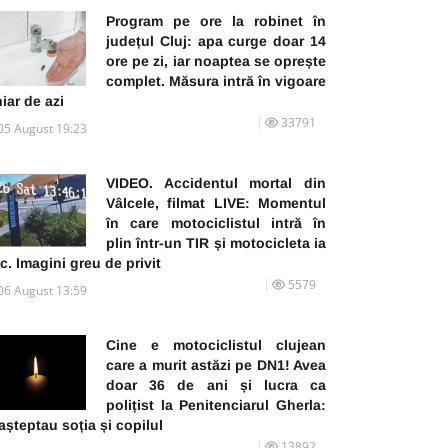
Program pe ore la robinet în
județul Cluj: apa curge doar 14
ore pe zi, iar noaptea se oprește
complet. Măsura intră în vigoare
iar de azi
33791
05 August 19:23
VIDEO. Accidentul mortal din
Vâlcele, filmat LIVE: Momentul
în care motociclistul intră în
plin într-un TIR și motocicleta ia
c. Imagini greu de privit
5579
06 August 13:59
Cine e motociclistul clujean
care a murit astăzi pe DN1! Avea
doar 36 de ani și lucra ca
polițist la Penitenciarul Gherla:
 așteptau soția și copilul
13892