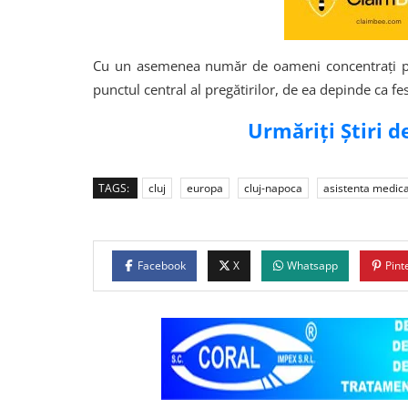
Cu un asemenea număr de oameni concentrați pe 
punctul central al pregătirilor, de ea depinde ca fe
Urmăriți Știri 
TAGS:
cluj
europa
cluj-napoca
asistenta medic
Facebook
X
Whatsapp
Pint