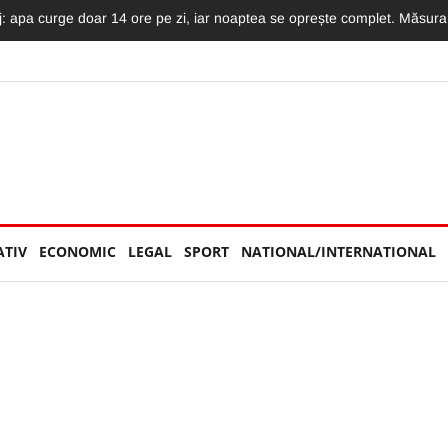
mat LIVE: Momentul în care motociclistul intră în plin într-un TIR și moto
ATIV
ECONOMIC
LEGAL
SPORT
NATIONAL/INTERNATIONAL