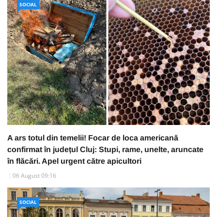
SOCIAL
A ars totul din temelii! Focar de loca americană
confirmat în județul Cluj: Stupi, rame, unelte, aruncate
în flăcări. Apel urgent către apicultori
06 August 09:16
SOCIAL