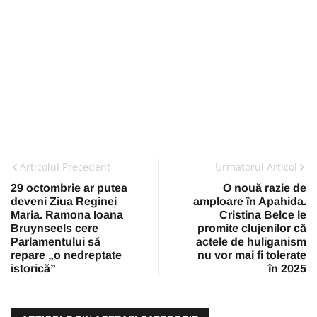
Articolul Precedent
Urmatorul Articol
29 octombrie ar putea
O nouă razie de
deveni Ziua Reginei
amploare în Apahida.
Maria. Ramona Ioana
Cristina Belce le
Bruynseels cere
promite clujenilor că
Parlamentului să
actele de huliganism
repare „o nedreptate
nu vor mai fi tolerate
istorică”
în 2025