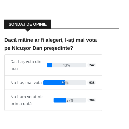
SONDAJ DE OPINIE
Dacă mâine ar fi alegeri, l-ați mai vota
pe Nicușor Dan președinte?
Da, l-aș vota din
13%
242
nou
Nu l-aș mai vota
50%
938
Nu l-am votat nici
37%
704
prima dată