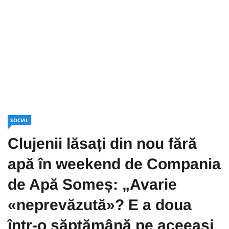
SOCIAL
Clujenii lăsați din nou fără
apă în weekend de Compania
de Apă Someș: „Avarie
«neprevăzută»? E a doua
într-o săptămână pe aceeași