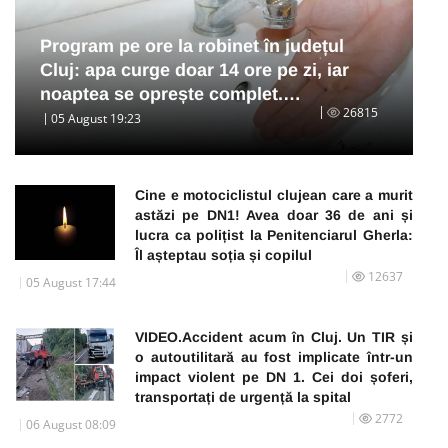
Program pe ore la robinet în județul
Cluj: apa curge doar 14 ore pe zi, iar
noaptea se oprește complet.…
26815
05 August 19:23
Cine e motociclistul clujean care a murit
astăzi pe DN1! Avea doar 36 de ani și
lucra ca polițist la Penitenciarul Gherla:
Îl așteptau soția și copilul
12637
05 August 17:44
VIDEO.Accident acum în Cluj. Un TIR și
o autoutilitară au fost implicate într-un
impact violent pe DN 1. Cei doi șoferi,
transportați de urgență la spital
2772
06 August 08:09