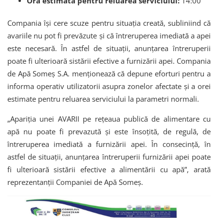
Ora estimată pentru reluarea serviciului:
14:00
Compania își cere scuze pentru situația creată, subliniind că
avariile nu pot fi prevăzute și că întreruperea imediată a apei
este necesară. În astfel de situații, anunțarea întreruperii
poate fi ulterioară sistării efective a furnizării apei. Compania
de Apă Someș S.A. menționează că depune eforturi pentru a
informa operativ utilizatorii asupra zonelor afectate și a orei
estimate pentru reluarea serviciului la parametri normali.
„Apariția unei AVARII pe rețeaua publică de alimentare cu
apă nu poate fi prevazută și este însoțită, de regulă, de
întreruperea imediată a furnizării apei. În consecință, în
astfel de situații, anunțarea întreruperii furnizării apei poate
fi ulterioară sistării efective a alimentării cu apă”, arată
reprezentanții Companiei de Apă Someș.