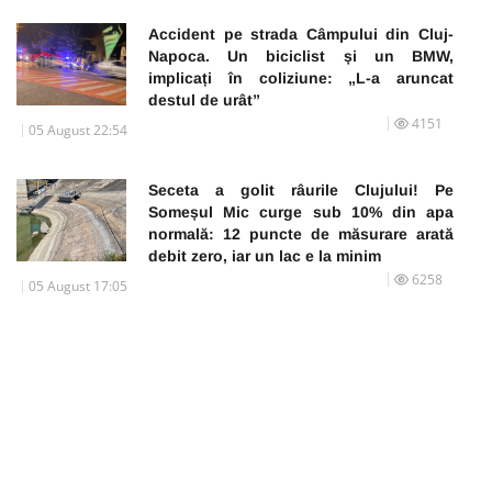
Accident pe strada Câmpului din Cluj-
Napoca. Un biciclist și un BMW,
implicați în coliziune: „L-a aruncat
destul de urât”
4151
05 August 22:54
Seceta a golit râurile Clujului! Pe
Someșul Mic curge sub 10% din apa
normală: 12 puncte de măsurare arată
debit zero, iar un lac e la minim
6258
05 August 17:05