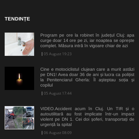
TENDINȚE
Program pe ore la robinet în județul Cluj: apa
curge doar 14 ore pe zi, iar noaptea se oprește
complet. Măsura intră în vigoare chiar de azi
05 August 19:23
Cine e motociclistul clujean care a murit astăzi
pe DN1! Avea doar 36 de ani și lucra ca polițist
la Penitenciarul Gherla: Îl așteptau soția și
copilul
05 August 17:44
VIDEO.Accident acum în Cluj. Un TIR și o
autoutilitară au fost implicate într-un impact
violent pe DN 1. Cei doi șoferi, transportați de
urgență la spital
06 August 08:09