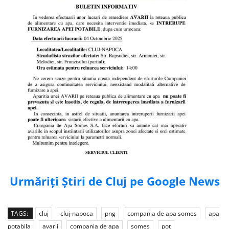
Urmăriți Știri de Cluj pe Google News
TAGS:
cluj
cluj-napoca
png
compania de apa somes
apa
potabila
avarii
compania de apa
somes
pot