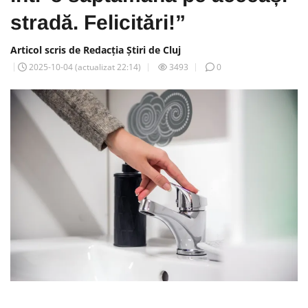
stradă. Felicitări!”
Articol scris de Redacția Știri de Cluj
2025-10-04
(actualizat
22:14
)
3493
0