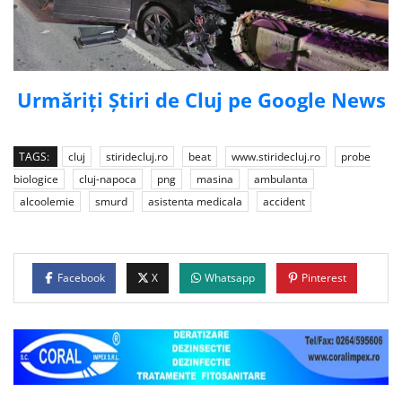
Urmăriți Știri de Cluj pe Google News
TAGS:
cluj
stiridecluj.ro
beat
www.stiridecluj.ro
probe
biologice
cluj-napoca
png
masina
ambulanta
alcoolemie
smurd
asistenta medicala
accident
Facebook
X
Whatsapp
Pinterest