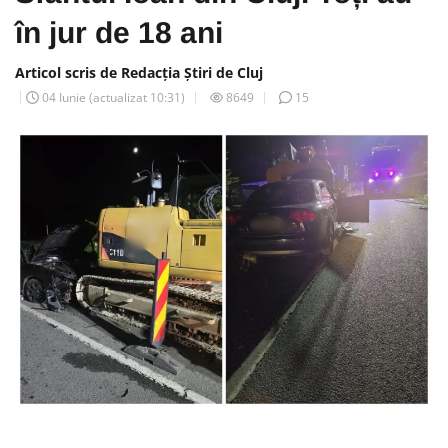
în jur de 18 ani
Articol scris de Redacția Știri de Cluj
04 Iunie
(actualizat
10:31
)
8649
15