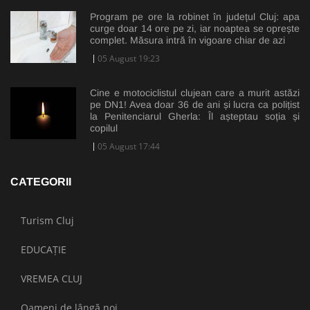
Program pe ore la robinet în județul Cluj: apa
curge doar 14 ore pe zi, iar noaptea se oprește
complet. Măsura intră în vigoare chiar de azi
05 August 19:23
Cine e motociclistul clujean care a murit astăzi
pe DN1! Avea doar 36 de ani și lucra ca polițist
la Penitenciarul Gherla: Îl așteptau soția și
copilul
05 August 17:44
CATEGORII
Turism Cluj
EDUCAȚIE
VREMEA CLUJ
Oameni de lângă noi