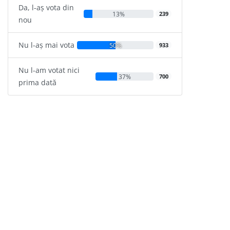
Da, l-aș vota din
13%
239
nou
Nu l-aș mai vota
50%
933
Nu l-am votat nici
37%
700
prima dată