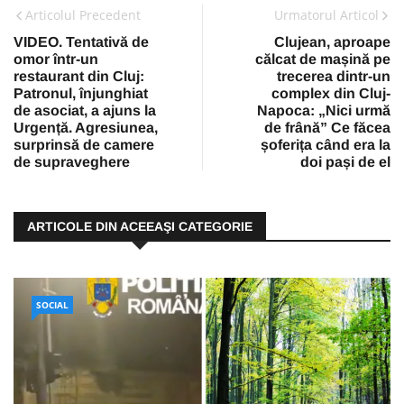
Articolul Precedent
Urmatorul Articol
VIDEO. Tentativă de
Clujean, aproape
omor într-un
călcat de mașină pe
restaurant din Cluj:
trecerea dintr-un
Patronul, înjunghiat
complex din Cluj-
de asociat, a ajuns la
Napoca: „Nici urmă
Urgență. Agresiunea,
de frână” Ce făcea
surprinsă de camere
șoferița când era la
de supraveghere
doi pași de el
ARTICOLE DIN ACEEAŞI CATEGORIE
SOCIAL