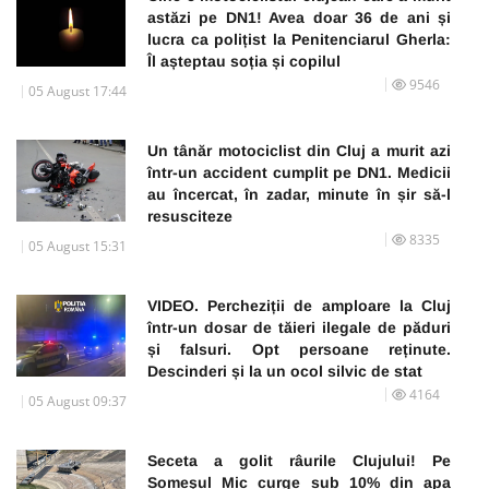
astăzi pe DN1! Avea doar 36 de ani și
lucra ca polițist la Penitenciarul Gherla:
Îl așteptau soția și copilul
9546
05 August 17:44
Un tânăr motociclist din Cluj a murit azi
într-un accident cumplit pe DN1. Medicii
au încercat, în zadar, minute în șir să-l
resusciteze
8335
05 August 15:31
VIDEO. Percheziții de amploare la Cluj
într-un dosar de tăieri ilegale de păduri
și falsuri. Opt persoane reținute.
Descinderi și la un ocol silvic de stat
4164
05 August 09:37
Seceta a golit râurile Clujului! Pe
Someșul Mic curge sub 10% din apa