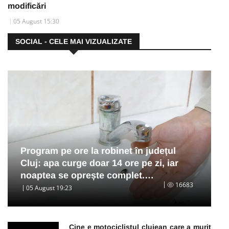
modificări
05 August 15:30
SOCIAL - CELE MAI VIZUALIZATE
Program pe ore la robinet în județul
Cluj: apa curge doar 14 ore pe zi, iar
noaptea se oprește complet.…
16683
05 August 19:23
Cine e motociclistul clujean care a murit