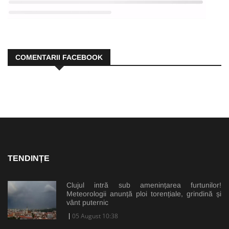
COMENTARII FACEBOOK
TENDINȚE
Clujul intră sub amenințarea furtunilor!
Meteorologii anunță ploi torențiale, grindină și
vânt puternic
05 August 10:38