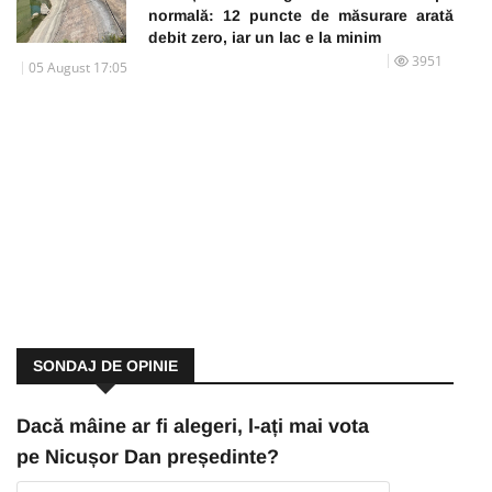
normală: 12 puncte de măsurare arată
debit zero, iar un lac e la minim
3951
05 August 17:05
SONDAJ DE OPINIE
Dacă mâine ar fi alegeri, l-ați mai vota
pe Nicușor Dan președinte?