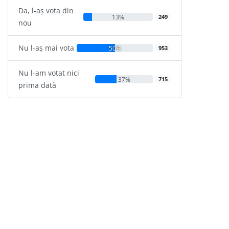
Da, l-aș vota din
13%
249
nou
Nu l-aș mai vota
50%
953
Nu l-am votat nici
37%
715
prima dată