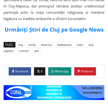
în Cluj-Napoca, dar principiul rămâne același: credinciosul
participă activ la viața comunității religioase și menține
legătura cu tradiția străveche a sfințirii locuințelor.
Urmăriți Știri de Cluj pe Google News
TAGS:
cluj
turda
biserica
boboteaza
taxe
cluj-
napoca
craciun
pot
Facebook
X
Whatsapp
Pinterest