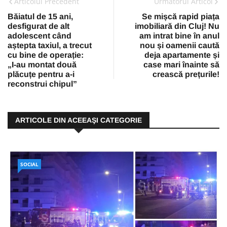
Articolul Precedent
Urmatorul Articol
Băiatul de 15 ani,
Se mișcă rapid piața
desfigurat de alt
imobiliară din Cluj! Nu
adolescent când
am intrat bine în anul
aștepta taxiul, a trecut
nou și oamenii caută
cu bine de operație:
deja apartamente și
„I-au montat două
case mari înainte să
plăcuțe pentru a-i
crească prețurile!
reconstrui chipul”
ARTICOLE DIN ACEEAŞI CATEGORIE
SOCIAL