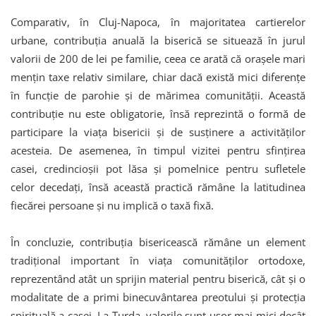
Comparativ, în Cluj-Napoca, în majoritatea cartierelor
urbane, contribuția anuală la biserică se situează în jurul
valorii de 200 de lei pe familie, ceea ce arată că orașele mari
mențin taxe relativ similare, chiar dacă există mici diferențe
în funcție de parohie și de mărimea comunității. Această
contribuție nu este obligatorie, însă reprezintă o formă de
participare la viața bisericii și de susținere a activităților
acesteia. De asemenea, în timpul vizitei pentru sfințirea
casei, credincioșii pot lăsa și pomelnice pentru sufletele
celor decedați, însă această practică rămâne la latitudinea
fiecărei persoane și nu implică o taxă fixă.
În concluzie, contribuția bisericească rămâne un element
tradițional important în viața comunităților ortodoxe,
reprezentând atât un sprijin material pentru biserică, cât și o
modalitate de a primi binecuvântarea preotului și protecția
spirituală a casei. La Turda, valorile sunt ușor mai mici decât