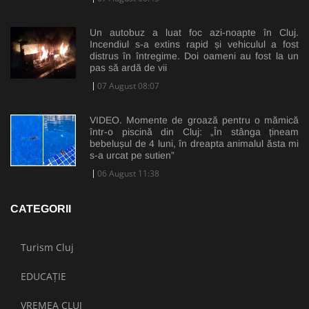
Un autobuz a luat foc azi-noapte în Cluj.
Incendiul s-a extins rapid și vehiculul a fost
distrus în întregime. Doi oameni au fost la un
pas să ardă de vii
07 August 08:07
VIDEO. Momente de groază pentru o mămică
într-o piscină din Cluj: „În stânga țineam
bebelușul de 4 luni, în dreapta animalul ăsta mi
s-a urcat pe sutien”
06 August 11:38
CATEGORII
Turism Cluj
EDUCAȚIE
VREMEA CLUJ