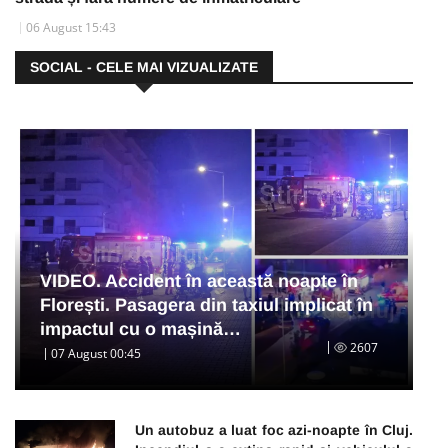
06 August 15:43
SOCIAL - CELE MAI VIZUALIZATE
VIDEO. Accident în această noapte în
Florești. Pasagera din taxiul implicat în
impactul cu o mașină…
2607
07 August 00:45
Un autobuz a luat foc azi-noapte în Cluj.