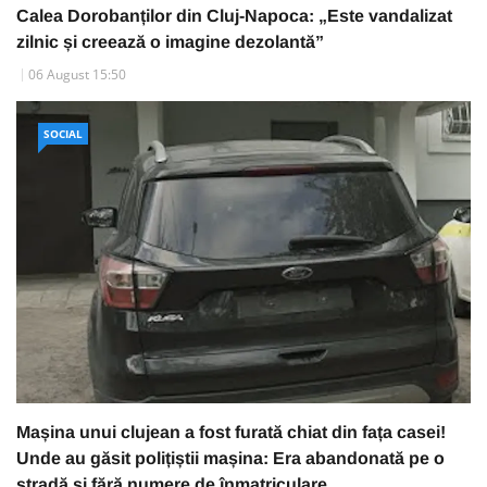
Calea Dorobanților din Cluj-Napoca: „Este vandalizat
zilnic și creează o imagine dezolantă”
06 August 15:50
SOCIAL
Mașina unui clujean a fost furată chiat din fața casei!
Unde au găsit polițiștii mașina: Era abandonată pe o
stradă și fără numere de înmatriculare