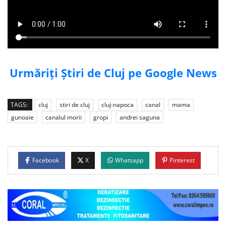
Urmăriți Știri de Cluj pe Google News
TAGS:
cluj
stiri de cluj
cluj-napoca
canal
mama
gunoaie
canalul morii
gropi
andrei saguna
Facebook
X
Whatsapp
Pinterest