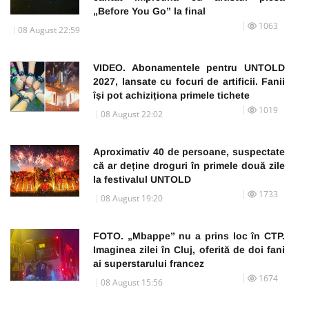
„Before You Go” la final
1063
08 August 22:59
VIDEO. Abonamentele pentru UNTOLD
2027, lansate cu focuri de artificii. Fanii
își pot achiziționa primele tichete
1019
08 August 22:02
Aproximativ 40 de persoane, suspectate
că ar deține droguri în primele două zile
la festivalul UNTOLD
1733
08 August 19:20
FOTO. „Mbappe” nu a prins loc în CTP.
Imaginea zilei în Cluj, oferită de doi fani
ai superstarului francez
1674
08 August 15:56