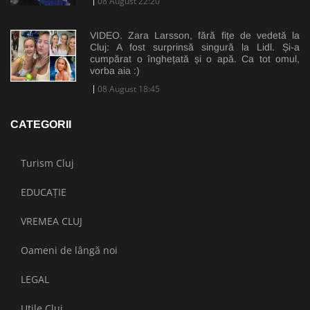
08 August 22:20
VIDEO. Zara Larsson, fără fițe de vedetă la
Cluj: A fost surprinsă singură la Lidl. Și-a
cumpărat o înghețată și o apă. Ca tot omul,
vorba aia :)
08 August 18:45
CATEGORII
Turism Cluj
EDUCAȚIE
VREMEA CLUJ
Oameni de lângă noi
LEGAL
Utile Cluj