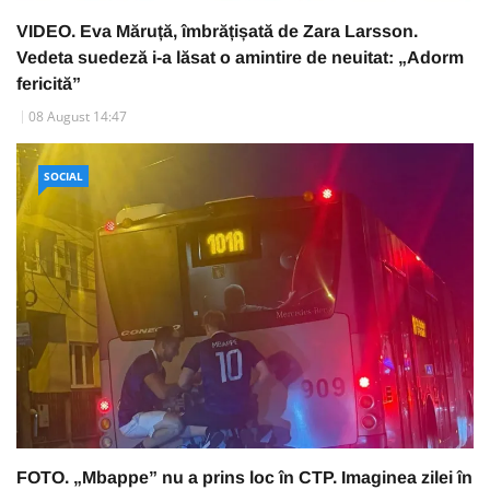
VIDEO. Eva Măruță, îmbrățișată de Zara Larsson.
Vedeta suedeză i-a lăsat o amintire de neuitat: „Adorm
fericită”
08 August 14:47
SOCIAL
FOTO. „Mbappe” nu a prins loc în CTP. Imaginea zilei în