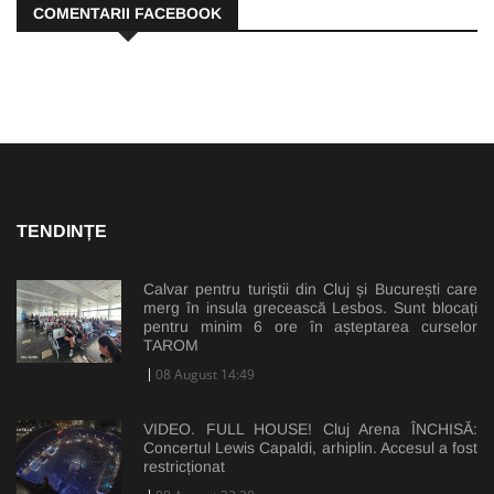
COMENTARII FACEBOOK
TENDINȚE
Calvar pentru turiștii din Cluj și București care
merg în insula grecească Lesbos. Sunt blocați
pentru minim 6 ore în așteptarea curselor
TAROM
08 August 14:49
VIDEO. FULL HOUSE! Cluj Arena ÎNCHISĂ:
Concertul Lewis Capaldi, arhiplin. Accesul a fost
restricționat