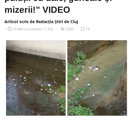
mizerii!” VIDEO
Articol scris de Redacția Știri de Cluj
10 Mai
(actualizat
11:42
)
2500
10