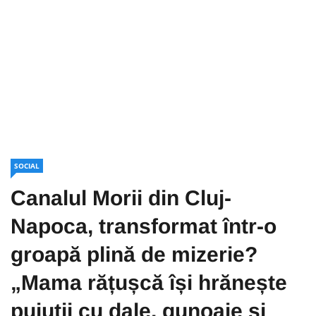
SOCIAL
Canalul Morii din Cluj-
Napoca, transformat într-o
groapă plină de mizerie?
„Mama rățușcă își hrănește
puiuții cu dale, gunoaie și