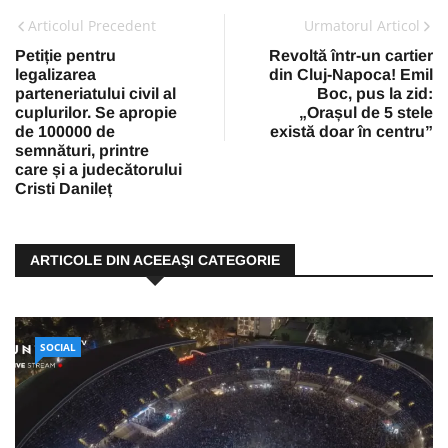
Articolul Precedent
Urmatorul Articol
Petiție pentru
Revoltă într-un cartier
legalizarea
din Cluj-Napoca! Emil
parteneriatului civil al
Boc, pus la zid:
cuplurilor. Se apropie
„Orașul de 5 stele
de 100000 de
există doar în centru”
semnături, printre
care și a judecătorului
Cristi Danileț
ARTICOLE DIN ACEEAŞI CATEGORIE
SOCIAL