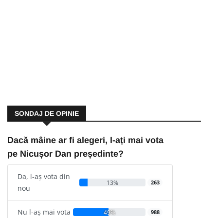
SONDAJ DE OPINIE
Dacă mâine ar fi alegeri, l-ați mai vota
pe Nicușor Dan președinte?
Da, l-aș vota din
13%
263
nou
Nu l-aș mai vota
49%
988