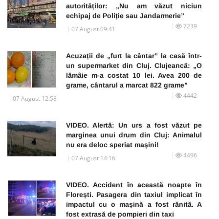
autorităților: „Nu am văzut niciun
echipaj de Poliție sau Jandarmerie”
7239
07 August 09:41
Acuzații de „furt la cântar” la casă într-
un supermarket din Cluj. Clujeancă: „O
lămâie m-a costat 10 lei. Avea 200 de
grame, cântarul a marcat 822 grame”
4442
07 August 12:58
VIDEO. Alertă: Un urs a fost văzut pe
marginea unui drum din Cluj: Animalul
nu era deloc speriat mașini!
4496
07 August 14:16
VIDEO. Accident în această noapte în
Florești. Pasagera din taxiul implicat în
impactul cu o mașină a fost rănită. A
fost extrasă de pompieri din taxi