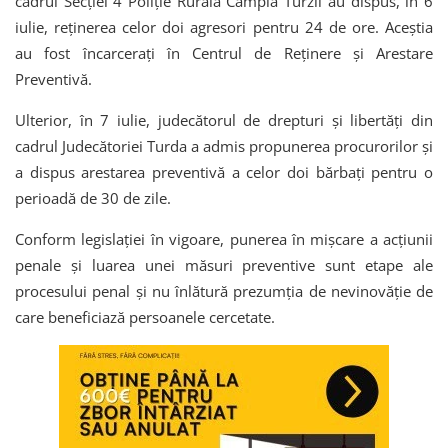
cadrul Secției 4 Poliție Rurală Câmpia Turzii au dispus, în 6
iulie, reținerea celor doi agresori pentru 24 de ore. Aceștia
au fost încarcerați în Centrul de Reținere și Arestare
Preventivă.
Ulterior, în 7 iulie, judecătorul de drepturi și libertăți din
cadrul Judecătoriei Turda a admis propunerea procurorilor și
a dispus arestarea preventivă a celor doi bărbați pentru o
perioadă de 30 de zile.
Conform legislației în vigoare, punerea în mișcare a acțiunii
penale și luarea unei măsuri preventive sunt etape ale
procesului penal și nu înlătură prezumția de nevinovăție de
care beneficiază persoanele cercetate.