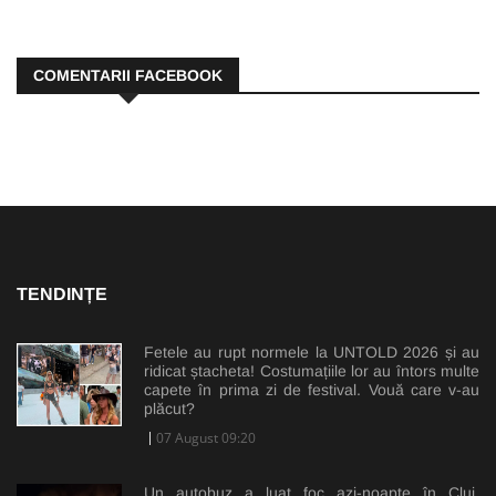
COMENTARII FACEBOOK
TENDINȚE
Fetele au rupt normele la UNTOLD 2026 și au
ridicat ștacheta! Costumațiile lor au întors multe
capete în prima zi de festival. Vouă care v-au
plăcut?
07 August 09:20
Un autobuz a luat foc azi-noapte în Cluj.