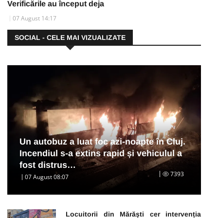
Verificările au început deja
07 August 14:17
SOCIAL - CELE MAI VIZUALIZATE
Un autobuz a luat foc azi-noapte în Cluj.
Incendiul s-a extins rapid și vehiculul a
fost distrus…
7393
07 August 08:07
Locuitorii din Mărăști cer intervenția