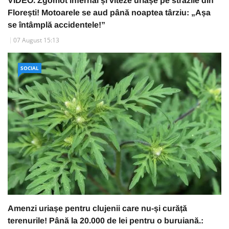
VIDEO. Zgomot infernal și viteze uriașe pe străzile din
Florești! Motoarele se aud până noaptea târziu: „Așa
se întâmplă accidentele!”
07 August 15:13
SOCIAL
Amenzi uriașe pentru clujenii care nu-și curăță
terenurile! Până la 20.000 de lei pentru o buruiană.: