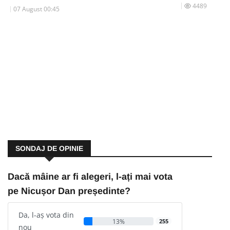
4489
07 August 00:45
SONDAJ DE OPINIE
Dacă mâine ar fi alegeri, l-ați mai vota
pe Nicușor Dan președinte?
Da, l-aș vota din
13%
255
nou