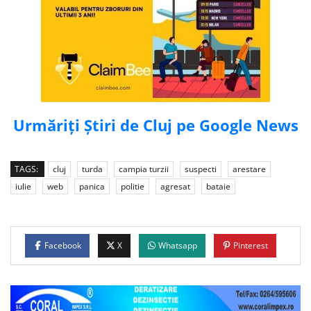
Urmăriți Știri de Cluj pe Google News
TAGS:
cluj
turda
campia turzii
suspecti
arestare
iulie
web
panica
politie
agresat
bataie
Facebook
X
Whatsapp
Pinterest