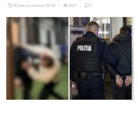
08 Iulie
(actualizat
08:39
)
6607
3