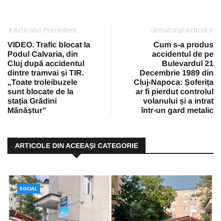
Articolul Precedent
Urmatorul Articol
VIDEO. Trafic blocat la
Cum s-a produs
Podul Calvaria, din
accidentul de pe
Cluj după accidentul
Bulevardul 21
dintre tramvai și TIR.
Decembrie 1989 din
„Toate troleibuzele
Cluj-Napoca: Șoferița
sunt blocate de la
ar fi pierdut controlul
stația Grădini
volanului și a intrat
Mănăștur”
într-un gard metalic
ARTICOLE DIN ACEEAŞI CATEGORIE
SOCIAL