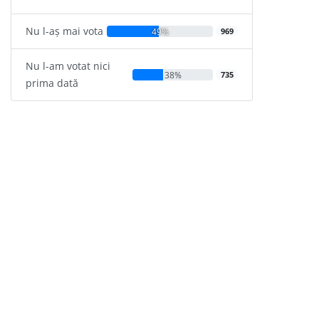
Nu l-aș mai vota
49%
969
Nu l-am votat nici
38%
735
prima dată