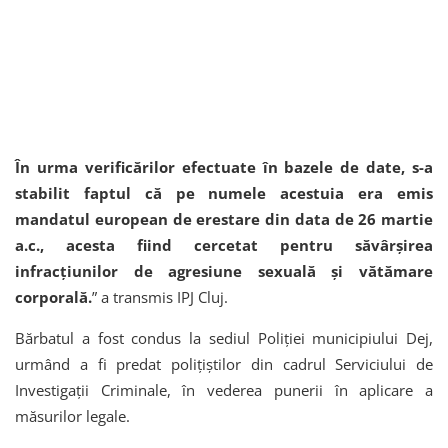
În urma verificărilor efectuate în bazele de date, s-a
stabilit faptul că pe numele acestuia era emis
mandatul european de erestare din data de 26 martie
a.c., acesta fiind cercetat pentru săvârșirea
infracțiunilor de agresiune sexuală și vătămare
corporală.
” a transmis IPJ Cluj.
Bărbatul a fost condus la sediul Poliției municipiului Dej,
urmând a fi predat polițiștilor din cadrul Serviciului de
Investigații Criminale, în vederea punerii în aplicare a
măsurilor legale.