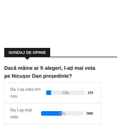
SONDAJ DE OPINIE
Dacă mâine ar fi alegeri, l-ați mai vota
pe Nicușor Dan președinte?
Da, l-aș vota din
13%
273
nou
Nu l-aș mai
49%
1005
vota