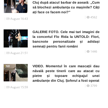
Cluj după atacul barbar de aseară: „Cum
să blochezi ambulanța cu mașinile? Câți
ați face ce facem noi?”
4562
09 August 16:43
GALERIE FOTO. Cele mai tari imagini de
la concertul Flo Rida la UNTOLD: Flori,
bancnote personalizate și adidași
semnați pentru fanii români
1446
09 August 21:51
VIDEO. Momentul în care mascații dau
năvală peste tinerii care au atacat cu
pietre și topoare echipajul unei
ambulanțe din Cluj. Șoferul a fost operat
3799
09 August 15:59