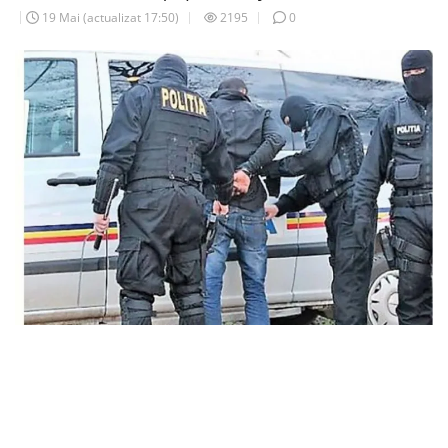
19 Mai
(actualizat
17:50
)
2195
0