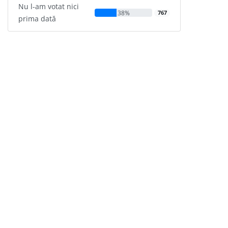
Nu l-am votat nici
38%
767
prima dată