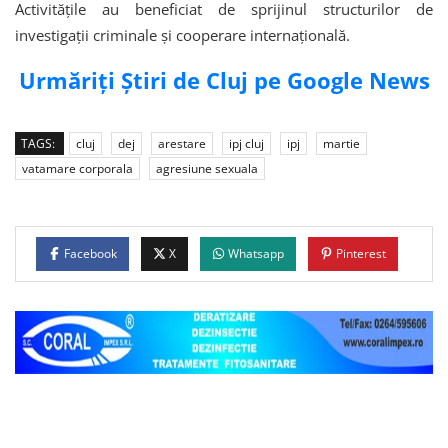
Activitățile au beneficiat de sprijinul structurilor de
investigații criminale și cooperare internațională.
Urmăriți Știri de Cluj pe Google News
TAGS:
cluj
dej
arestare
ipj cluj
ipj
martie
vatamare corporala
agresiune sexuala
Facebook
X
Whatsapp
Pinterest