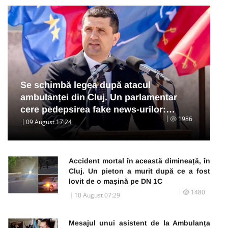
Se schimbă legea după atacul
ambulanței din Cluj. Un parlamentar
cere pedepsirea fake news-urilor:…
1986
09 August 17:24
Accident mortal în această dimineață, în
Cluj. Un pieton a murit după ce a fost
lovit de o mașină pe DN 1C
1480
10 August 07:29
Mesajul unui asistent de la Ambulanța