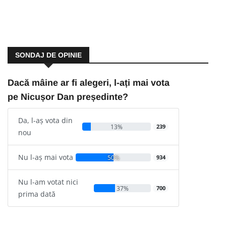
SONDAJ DE OPINIE
Dacă mâine ar fi alegeri, l-ați mai vota
pe Nicușor Dan președinte?
Da, l-aș vota din
13%
239
nou
Nu l-aș mai vota
50%
934
Nu l-am votat nici
37%
700
prima dată