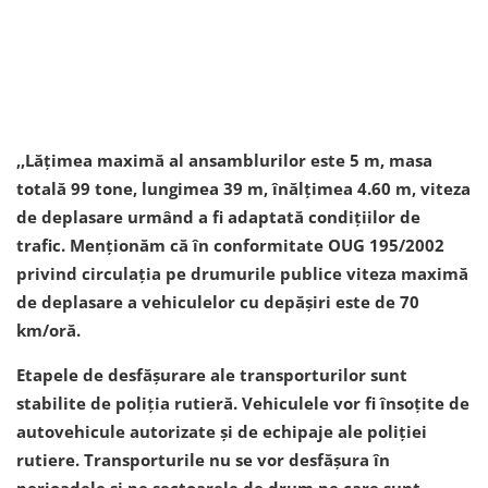
,,Lățimea maximă al ansamblurilor este 5 m, masa
totală 99 tone, lungimea 39 m, înălțimea 4.60 m, viteza
de deplasare urmând a fi adaptată condițiilor de
trafic. Menționăm că în conformitate OUG 195/2002
privind circulația pe drumurile publice viteza maximă
de deplasare a vehiculelor cu depășiri este de 70
km/oră.
Etapele de desfășurare ale transporturilor sunt
stabilite de poliția rutieră. Vehiculele vor fi însoțite de
autovehicule autorizate și de echipaje ale poliției
rutiere. Transporturile nu se vor desfășura în
perioadele și pe sectoarele de drum pe care sunt