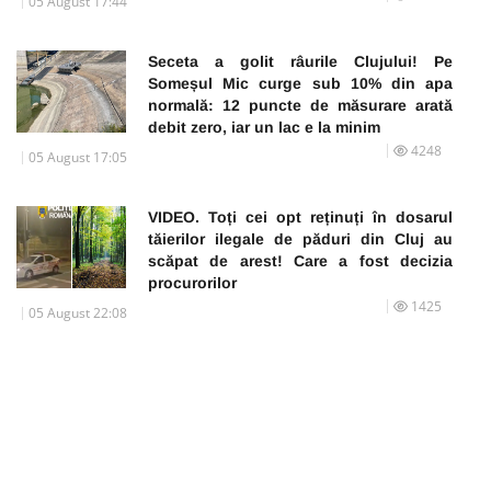
05 August 17:44
Seceta a golit râurile Clujului! Pe
Someșul Mic curge sub 10% din apa
normală: 12 puncte de măsurare arată
debit zero, iar un lac e la minim
4248
05 August 17:05
VIDEO. Toți cei opt reținuți în dosarul
tăierilor ilegale de păduri din Cluj au
scăpat de arest! Care a fost decizia
procurorilor
1425
05 August 22:08