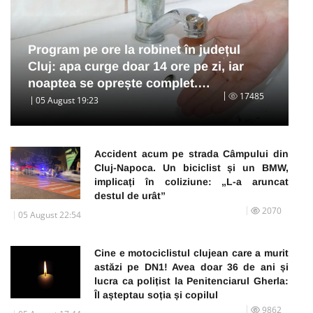
Program pe ore la robinet în județul
Cluj: apa curge doar 14 ore pe zi, iar
noaptea se oprește complet.…
17485
05 August 19:23
Accident acum pe strada Câmpului din
Cluj-Napoca. Un biciclist și un BMW,
implicați în coliziune: „L-a aruncat
destul de urât”
2070
05 August 22:54
Cine e motociclistul clujean care a murit
astăzi pe DN1! Avea doar 36 de ani și
lucra ca polițist la Penitenciarul Gherla:
Îl așteptau soția și copilul
9862