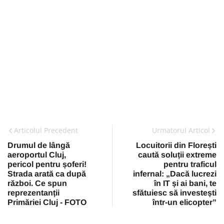
Articolul Precedent
Urmatorul Articol
Drumul de lângă
Locuitorii din Florești
aeroportul Cluj,
caută soluții extreme
pericol pentru șoferi!
pentru traficul
Strada arată ca după
infernal: „Dacă lucrezi
război. Ce spun
în IT și ai bani, te
reprezentanții
sfătuiesc să investești
Primăriei Cluj - FOTO
într-un elicopter”