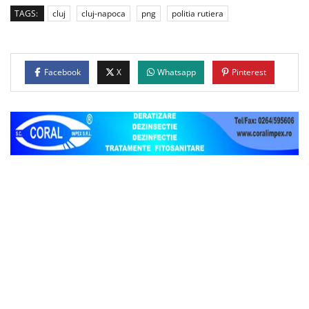
TAGS:
cluj
cluj-napoca
png
politia rutiera
Facebook
X
Whatsapp
Pinterest