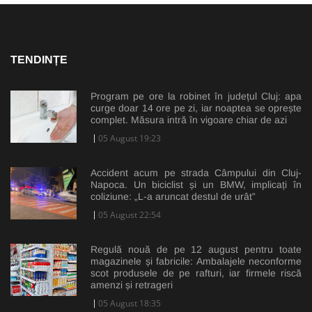
TENDINȚE
Program pe ore la robinet în județul Cluj: apa
curge doar 14 ore pe zi, iar noaptea se oprește
complet. Măsura intră în vigoare chiar de azi
05 August 19:23
Accident acum pe strada Câmpului din Cluj-
Napoca. Un biciclist și un BMW, implicați în
coliziune: „L-a aruncat destul de urât”
05 August 22:54
Regulă nouă de pe 12 august pentru toate
magazinele și fabricile: Ambalajele neconforme
scot produsele de pe rafturi, iar firmele riscă
amenzi și retrageri
05 August 18:35