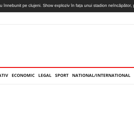
poca: Cifrele din iulie sunt amețitoare. Orașul rămâne cel mai scump d
ATIV
ECONOMIC
LEGAL
SPORT
NATIONAL/INTERNATIONAL