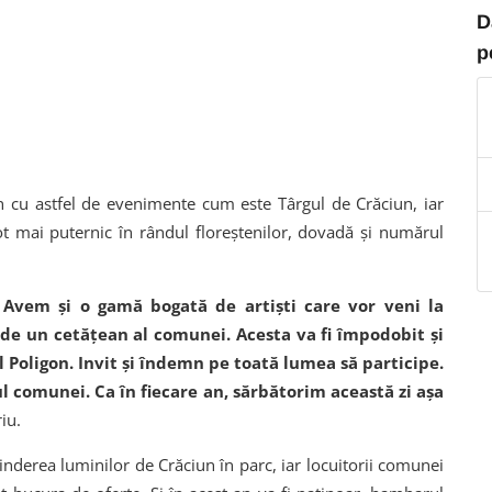
D
p
an cu astfel de evenimente cum este Târgul de Crăciun, iar
t mai puternic în rândul floreștenilor, dovadă și numărul
 Avem și o gamă bogată de artiști care vor veni la
 de un cetățean al comunei. Acesta va fi împodobit și
l Poligon.
Invit și îndemn pe toată lumea să participe.
 comunei. Ca în fiecare an, sărbătorim această zi așa
iu.
inderea luminilor de Crăciun în parc, iar locuitorii comunei