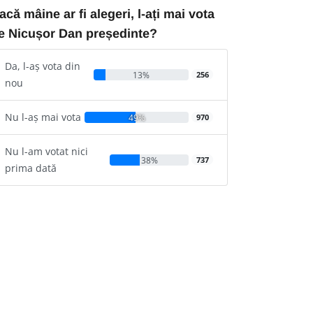
acă mâine ar fi alegeri, l-ați mai vota
e Nicușor Dan președinte?
Da, l-aș vota din
13%
256
nou
Nu l-aș mai vota
49%
970
Nu l-am votat nici
38%
737
prima dată