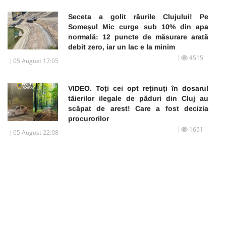
Seceta a golit râurile Clujului! Pe
Someșul Mic curge sub 10% din apa
normală: 12 puncte de măsurare arată
debit zero, iar un lac e la minim
4515
05 August 17:05
VIDEO. Toți cei opt reținuți în dosarul
tăierilor ilegale de păduri din Cluj au
scăpat de arest! Care a fost decizia
procurorilor
1651
05 August 22:08