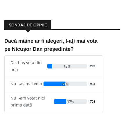
SONDAJ DE OPINIE
Dacă mâine ar fi alegeri, l-ați mai vota
pe Nicușor Dan președinte?
Da, l-aș vota din
13%
239
nou
Nu l-aș mai vota
50%
934
Nu l-am votat nici
37%
701
prima dată