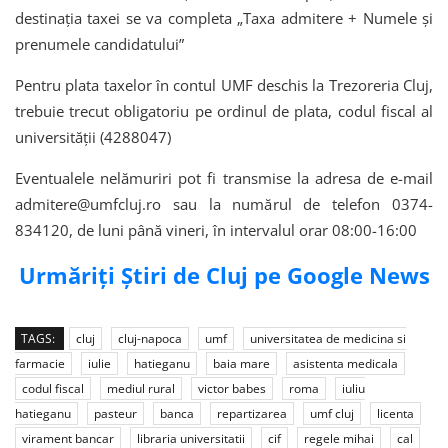
destinația taxei se va completa „Taxa admitere + Numele și
prenumele candidatului”
Pentru plata taxelor în contul UMF deschis la Trezoreria Cluj,
trebuie trecut obligatoriu pe ordinul de plata, codul fiscal al
universităţii (4288047)
Eventualele nelămuriri pot fi transmise la adresa de e-mail
admitere@umfcluj.ro sau la numărul de telefon 0374-
834120, de luni până vineri, în intervalul orar 08:00-16:00
Urmăriți Știri de Cluj pe Google News
TAGS:
cluj
cluj-napoca
umf
universitatea de medicina si
farmacie
iulie
hatieganu
baia mare
asistenta medicala
codul fiscal
mediul rural
victor babes
roma
iuliu
hatieganu
pasteur
banca
repartizarea
umf cluj
licenta
virament bancar
libraria universitatii
cif
regele mihai
cal