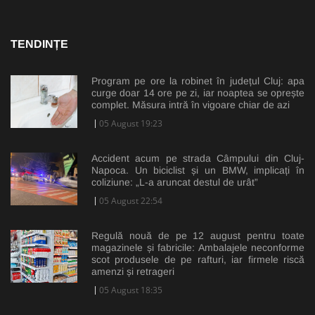
TENDINȚE
Program pe ore la robinet în județul Cluj: apa
curge doar 14 ore pe zi, iar noaptea se oprește
complet. Măsura intră în vigoare chiar de azi
05 August 19:23
Accident acum pe strada Câmpului din Cluj-
Napoca. Un biciclist și un BMW, implicați în
coliziune: „L-a aruncat destul de urât”
05 August 22:54
Regulă nouă de pe 12 august pentru toate
magazinele și fabricile: Ambalajele neconforme
scot produsele de pe rafturi, iar firmele riscă
amenzi și retrageri
05 August 18:35