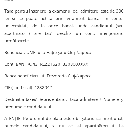
Taxa pentru înscriere la examenul de admitere este de 300
lei şi se poate achita prin virament bancar în contul
universității, de la orice bancă unde candidatul (sau
aparținătorii) are (au) deschis un cont, menționând
următoarele:
Beneficiar: UMF Iuliu Hațieganu Cluj-Napoca
Cont IBAN: RO43TREZ21620F330800XXXX,
Banca beneficiarului: Trezoreria Cluj-Napoca
CIF (cod fiscal): 4288047
Destinaţia taxei/ Reprezentand: taxa admitere + Numele și
prenumele candidatului
ATENȚIE! Pe ordinul de plată este obligatoriu să menționați
numele candidatului, și nu cel al aparținătorului. La