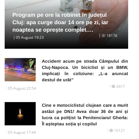
Program pe ore la robinet în județul
Cluj: apa curge doar 14 ore pe zi, iar
noaptea se oprește complet.…
18176
05 August 19:23
Accident acum pe strada Câmpului din
Cluj-Napoca. Un biciclist și un BMW,
implicați în coliziune: „L-a aruncat
destul de urât”
2417
05 August 22:54
Cine e motociclistul clujean care a murit
astăzi pe DN1! Avea doar 36 de ani și
lucra ca polițist la Penitenciarul Gherla:
Îl așteptau soția și copilul
10121
05 August 17:44