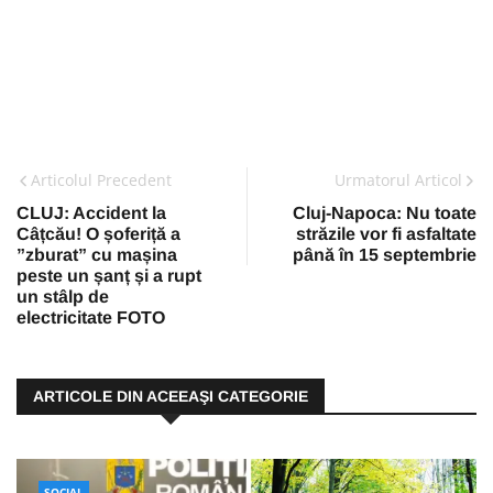
Articolul Precedent
Urmatorul Articol
CLUJ: Accident la
Cluj-Napoca: Nu toate
Câțcău! O șoferiță a
străzile vor fi asfaltate
”zburat” cu mașina
până în 15 septembrie
peste un șanț și a rupt
un stâlp de
electricitate FOTO
ARTICOLE DIN ACEEAŞI CATEGORIE
SOCIAL