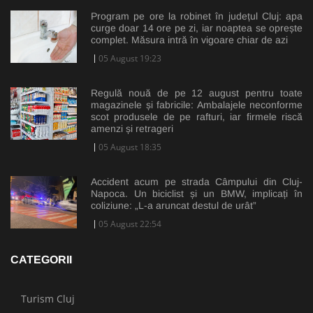
Program pe ore la robinet în județul Cluj: apa
curge doar 14 ore pe zi, iar noaptea se oprește
complet. Măsura intră în vigoare chiar de azi
05 August 19:23
Regulă nouă de pe 12 august pentru toate
magazinele și fabricile: Ambalajele neconforme
scot produsele de pe rafturi, iar firmele riscă
amenzi și retrageri
05 August 18:35
Accident acum pe strada Câmpului din Cluj-
Napoca. Un biciclist și un BMW, implicați în
coliziune: „L-a aruncat destul de urât”
05 August 22:54
CATEGORII
Turism Cluj