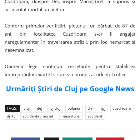
Cuzdrioara, dinspre Dej, înspre Mănăşturel, a suprins şi
accidentat mortal un pieton.
Conform primelor verificări, pietonul, un bărbat, de 87 de
ani, din localitatea Cuzdrioara, s-ar fi angajat
neregulamentar în traversarea străzii, prin loc nemarcat şi
nesemnalizat.
Oamenii legii continuă cercetările pentru stabilirea
împrejurărilor exacte în care s-a produs accidentul rutier.
Urmăriți Știri de Cluj pe Google News
TAGS:
cluj
dej
ipj cluj
polonia
dn1
ipj
cuzdrioara
dn1c
accidentat mortal
manasturel
accident