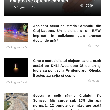
noaptea se oprește complet.…
17299
05 August 19:23
Accident acum pe strada Câmpului din
Cluj-Napoca. Un biciclist și un BMW,
implicați în coliziune: „L-a aruncat
destul de urât”
1972
05 August 22:54
Cine e motociclistul clujean care a murit
astăzi pe DN1! Avea doar 36 de ani și
lucra ca polițist la Penitenciarul Gherla:
Îl așteptau soția și copilul
9796
05 August 17:44
Seceta a golit râurile Clujului! Pe
Someșul Mic curge sub 10% din apa
normală: 12 puncte de măsurare arată