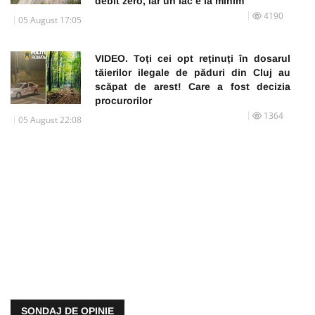
debit zero, iar un lac e la minim
4190
05 August 17:05
VIDEO. Toți cei opt reținuți în dosarul
tăierilor ilegale de păduri din Cluj au
scăpat de arest! Care a fost decizia
procurorilor
1364
05 August 22:08
SONDAJ DE OPINIE