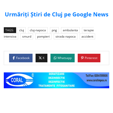
Urmăriți Știri de Cluj pe Google News
TAGS:
cluj
cluj-napoca
png
ambulanta
terapie
intensiva
smurd
pompieri
strada napoca
accident
Facebook
X
Whatsapp
Pinterest