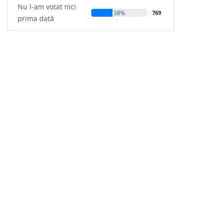
Nu l-am votat nici
38%
769
prima dată