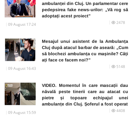
ambulanței din Cluj. Un parlamentar cere
pedepsirea fake news-urilor: „Vă rog să
adoptați acest proiect”
2478
09 August 17:24
Mesajul unui asistent de la Ambulanța
Cluj după atacul barbar de aseară: „Cum
să blochezi ambulanța cu mașinile? Câți
ați face ce facem noi?”
5148
09 August 16:43
VIDEO. Momentul în care mascații dau
năvală peste tinerii care au atacat cu
pietre și topoare echipajul unei
ambulanțe din Cluj. Șoferul a fost operat
4408
09 August 15:59