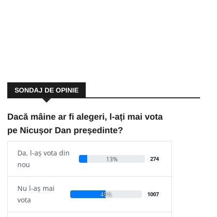
SONDAJ DE OPINIE
Dacă mâine ar fi alegeri, l-ați mai vota
pe Nicușor Dan președinte?
Da, l-aș vota din
13%
274
nou
Nu l-aș mai
49%
1007
vota