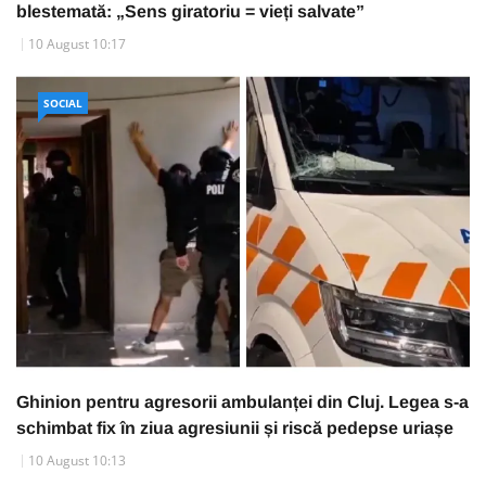
blestemată: „Sens giratoriu = vieți salvate”
10 August 10:17
SOCIAL
Ghinion pentru agresorii ambulanței din Cluj. Legea s-a
schimbat fix în ziua agresiunii și riscă pedepse uriașe
10 August 10:13