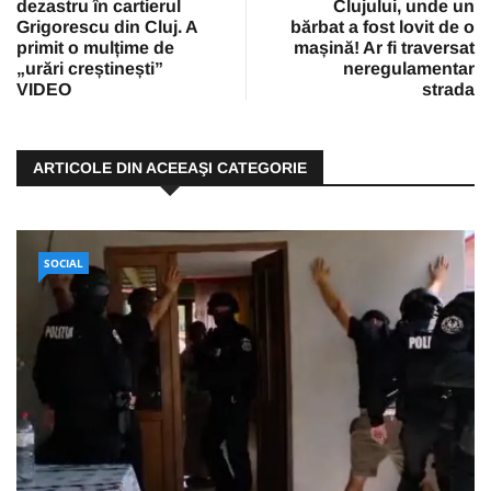
dezastru în cartierul
Clujului, unde un
Grigorescu din Cluj. A
bărbat a fost lovit de o
primit o mulțime de
mașină! Ar fi traversat
„urări creștinești”
neregulamentar
VIDEO
strada
ARTICOLE DIN ACEEAŞI CATEGORIE
SOCIAL