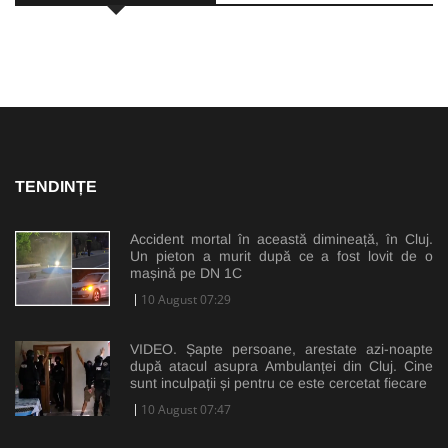
TENDINȚE
Accident mortal în această dimineață, în Cluj.
Un pieton a murit după ce a fost lovit de o
mașină pe DN 1C
10 August 07:29
VIDEO. Șapte persoane, arestate azi-noapte
după atacul asupra Ambulanței din Cluj. Cine
sunt inculpații și pentru ce este cercetat fiecare
10 August 07:47