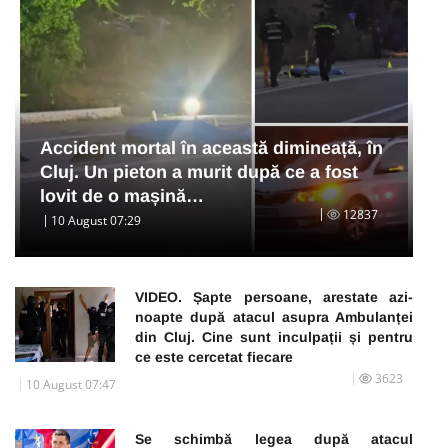
Accident mortal în această dimineață, în
Cluj. Un pieton a murit după ce a fost
lovit de o mașină…
12837
10 August 07:29
VIDEO. Șapte persoane, arestate azi-
noapte după atacul asupra Ambulanței
din Cluj. Cine sunt inculpații și pentru
ce este cercetat fiecare
3623
10 August 07:47
Se schimbă legea după atacul