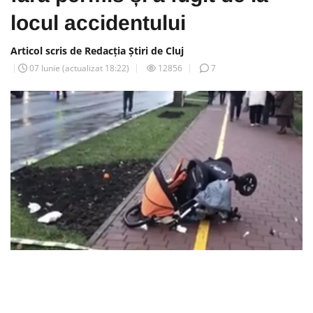
locul accidentului
Articol scris de Redacția Știri de Cluj
07 Iunie
(actualizat
18:22
)
12856
7