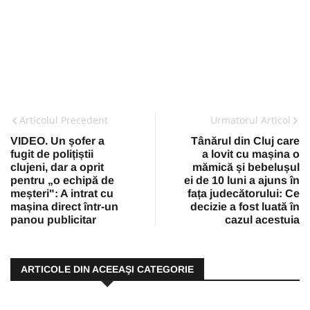
Articolul Precedent
Urmatorul Articol
VIDEO. Un șofer a
Tânărul din Cluj care
fugit de polițiștii
a lovit cu mașina o
clujeni, dar a oprit
mămică și bebelușul
pentru „o echipă de
ei de 10 luni a ajuns în
meșteri": A intrat cu
fața judecătorului: Ce
mașina direct într-un
decizie a fost luată în
panou publicitar
cazul acestuia
ARTICOLE DIN ACEEAŞI CATEGORIE