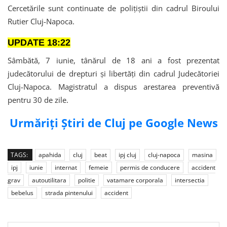
Cercetările sunt continuate de polițiștii din cadrul Biroului
Rutier Cluj-Napoca.
UPDATE 18:22
Sâmbătă, 7 iunie, tânărul de 18 ani a fost prezentat
judecătorului de drepturi și libertăți din cadrul Judecătoriei
Cluj-Napoca. Magistratul a dispus arestarea preventivă
pentru 30 de zile.
Urmăriți Știri de Cluj pe Google News
TAGS:
apahida
cluj
beat
ipj cluj
cluj-napoca
masina
ipj
iunie
internat
femeie
permis de conducere
accident
grav
autoutilitara
politie
vatamare corporala
intersectia
bebelus
strada pintenului
accident