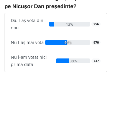
pe Nicușor Dan președinte?
Da, l-aș vota din
13%
256
nou
Nu l-aș mai vota
49%
970
Nu l-am votat nici
38%
737
prima dată