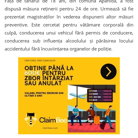
Față de tânărul de 18 ani, din comuna Apahida, a fost
dispusă măsura reținerii pentru 24 de ore. Urmează să fie
prezentat magistraților în vederea dispunerii altor măsuri
preventive. Este cercetat pentru vătămare corporală din
culpă, conducerea unui vehicul fără permis de conducere,
conducerea sub influența alcoolului și părăsirea locului
accidentului fără încuviințarea organelor de poliție.