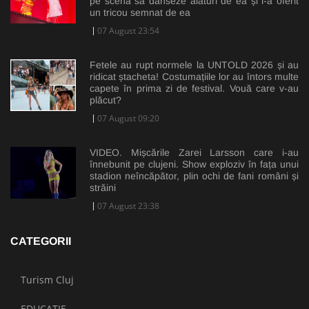
pe scenă să danseze alături de ea și i-a oferit
un tricou semnat de ea
07 August 23:54
Fetele au rupt normele la UNTOLD 2026 și au
ridicat ștacheta! Costumațiile lor au întors multe
capete în prima zi de festival. Vouă care v-au
plăcut?
07 August 09:20
VIDEO. Mișcările Zarei Larsson care i-au
înnebunit pe clujeni. Show exploziv în fața unui
stadion neîncăpător, plin ochi de fani români și
străini
07 August 23:38
CATEGORII
Turism Cluj
EDUCAȚIE