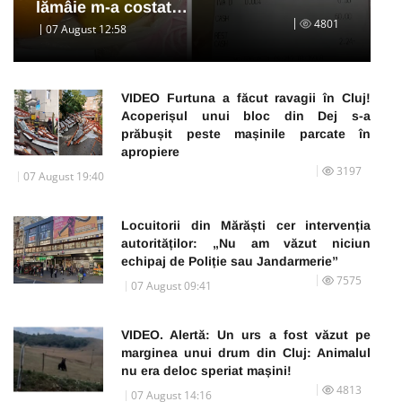
lămâie m-a costat…
4801
07 August 12:58
VIDEO Furtuna a făcut ravagii în Cluj!
Acoperișul unui bloc din Dej s-a
prăbușit peste mașinile parcate în
apropiere
3197
07 August 19:40
Locuitorii din Mărăști cer intervenția
autorităților: „Nu am văzut niciun
echipaj de Poliție sau Jandarmerie”
7575
07 August 09:41
VIDEO. Alertă: Un urs a fost văzut pe
marginea unui drum din Cluj: Animalul
nu era deloc speriat mașini!
4813
07 August 14:16