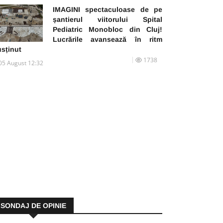
IMAGINI spectaculoase de pe
șantierul viitorului Spital
Pediatric Monobloc din Cluj!
Lucrările avansează în ritm
usținut
1738
05 August 12:32
SONDAJ DE OPINIE