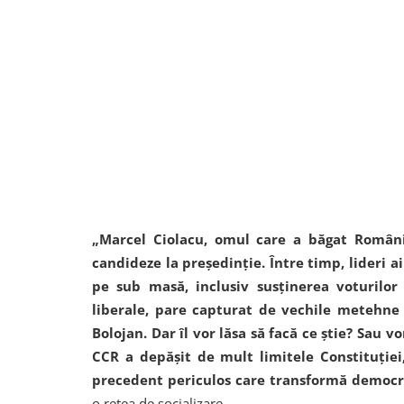
„Marcel Ciolacu, omul care a băgat Români
candideze la președinție. Între timp, lideri 
pe sub masă, inclusiv susținerea voturilor
liberale, pare capturat de vechile metehne al
Bolojan. Dar îl vor lăsa să facă ce știe? Sau v
CCR a depășit de mult limitele Constituției
precedent periculos care transformă democraț
o rețea de socializare.