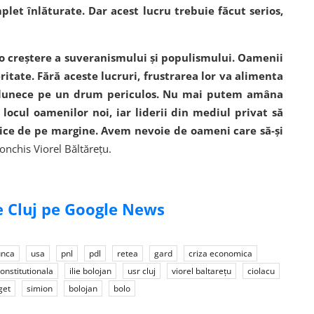
plet înlăturate. Dar acest lucru trebuie făcut serios,
 o creștere a suveranismului și populismului. Oamenii
ritate. Fără aceste lucruri, frustrarea lor va alimenta
ă alunece pe un drum periculos. Nu mai putem amâna
locul oamenilor noi, iar liderii din mediul privat să
ritice de pe margine. Avem nevoie de oameni care să-și
conchis Viorel Băltărețu.
de Cluj pe Google News
unca
usa
pnl
pdl
retea
gard
criza economica
onstitutionala
ilie bolojan
usr cluj
viorel baltarețu
ciolacu
get
simion
bolojan
bolo