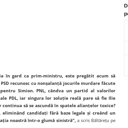
D
p
a în gard ca prim-ministru, este pregătit acum să
ai PSD recunosc cu nonșalanță jocurile murdare făcute
 pentru Simion. PNL, cândva un partid al valorilor
e PDL, iar singura lor soluție reală pare să fie Ilie
or continua să se ascundă în spatele alianțelor toxice?
, eliminând candidați fără baze legale și creând un
ia noastră într-o glumă sinistră”,
a scris Băltărețu pe