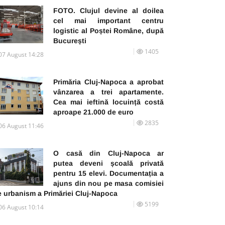
FOTO. Clujul devine al doilea
cel mai important centru
logistic al Poștei Române, după
București
1405
07 August 14:28
Primăria Cluj-Napoca a aprobat
vânzarea a trei apartamente.
Cea mai ieftină locuință costă
aproape 21.000 de euro
2835
06 August 11:46
O casă din Cluj-Napoca ar
putea deveni școală privată
pentru 15 elevi. Documentația a
ajuns din nou pe masa comisiei
e urbanism a Primăriei Cluj-Napoca
5199
06 August 10:14