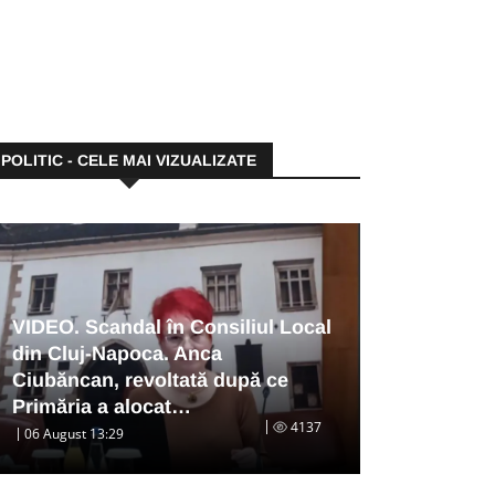
POLITIC - CELE MAI VIZUALIZATE
VIDEO. Scandal în Consiliul Local
din Cluj-Napoca. Anca
Ciubăncan, revoltată după ce
Primăria a alocat…
4137
06 August 13:29