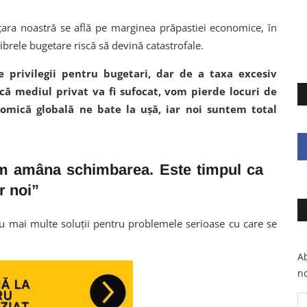
 țara noastră se află pe marginea prăpastiei economice, în
librele bugetare riscă să devină catastrofale.
e privilegii pentru bugetari, dar de a taxa excesiv
că mediul privat va fi sufocat, vom pierde locuri de
onomică globală ne bate la ușă, iar noi suntem total
em amâna schimbarea. Este timpul ca
r noi”
u mai multe soluții pentru problemele serioase cu care se
Ab
no