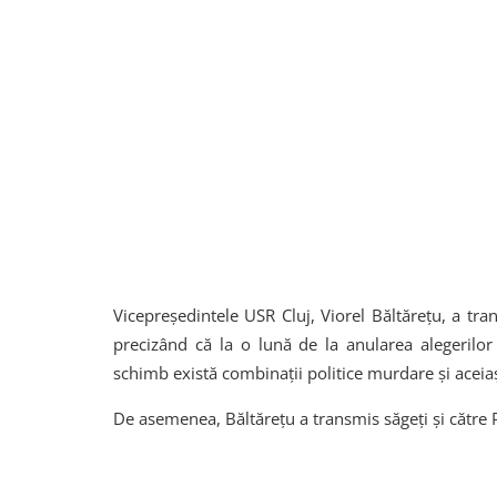
Vicepreședintele USR Cluj, Viorel Băltărețu, a t
precizând că la o lună de la anularea alegerilor 
schimb există combinații politice murdare și aceiași 
De asemenea, Băltărețu a transmis săgeți și către 