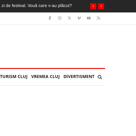
in ochi de fani români și străini
TURISM CLUJ
VREMEA CLUJ
DIVERTISMENT