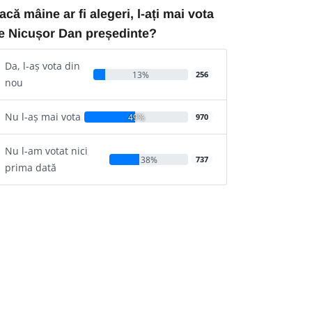
acă mâine ar fi alegeri, l-ați mai vota
e Nicușor Dan președinte?
Da, l-aș vota din
13%
256
nou
Nu l-aș mai vota
49%
970
Nu l-am votat nici
38%
737
prima dată