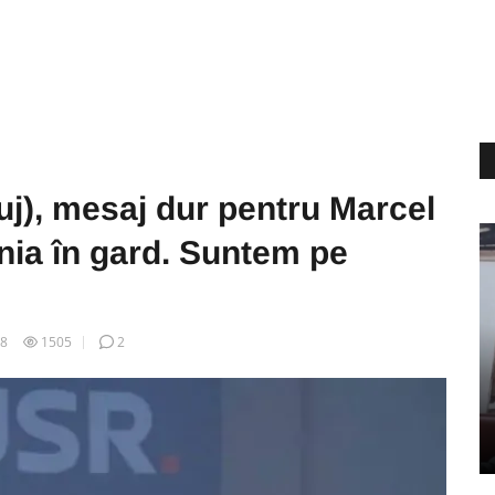
uj), mesaj dur pentru Marcel
ia în gard. Suntem pe
08
1505
2