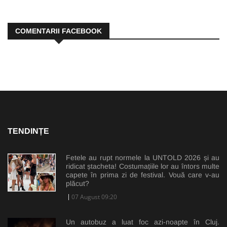
COMENTARII FACEBOOK
TENDINȚE
Fetele au rupt normele la UNTOLD 2026 și au
ridicat ștacheta! Costumațiile lor au întors multe
capete în prima zi de festival. Vouă care v-au
plăcut?
07 August 09:20
Un autobuz a luat foc azi-noapte în Cluj.