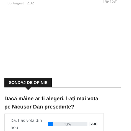
1681
05 August 12:32
SONDAJ DE OPINIE
Dacă mâine ar fi alegeri, l-ați mai vota
pe Nicușor Dan președinte?
Da, l-aș vota din
13%
250
nou