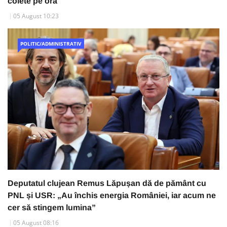
colete pe oră
05 August 10:23
POLITIC/ADMINISTRATIV
Deputatul clujean Remus Lăpușan dă de pământ cu
PNL și USR: „Au închis energia României, iar acum ne
cer să stingem lumina”
05 August 08:16