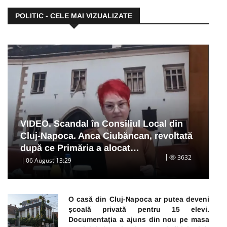
POLITIC - CELE MAI VIZUALIZATE
VIDEO. Scandal în Consiliul Local din
Cluj-Napoca. Anca Ciubăncan, revoltată
după ce Primăria a alocat…
3632
06 August 13:29
O casă din Cluj-Napoca ar putea deveni
școală privată pentru 15 elevi.
Documentația a ajuns din nou pe masa