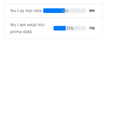
Nu l-aș mai vota
50%
954
Nu l-am votat nici
37%
718
prima dată