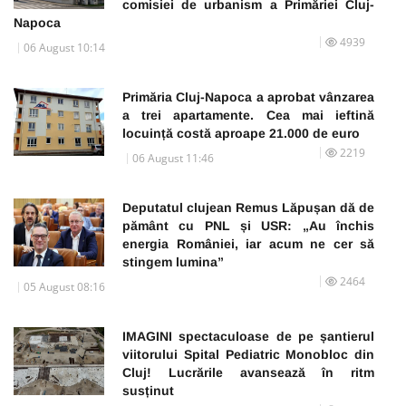
comisiei de urbanism a Primăriei Cluj-
Napoca
4939
06 August 10:14
Primăria Cluj-Napoca a aprobat vânzarea
a trei apartamente. Cea mai ieftină
locuință costă aproape 21.000 de euro
2219
06 August 11:46
Deputatul clujean Remus Lăpușan dă de
pământ cu PNL și USR: „Au închis
energia României, iar acum ne cer să
stingem lumina”
2464
05 August 08:16
IMAGINI spectaculoase de pe șantierul
viitorului Spital Pediatric Monobloc din
Cluj! Lucrările avansează în ritm
susținut