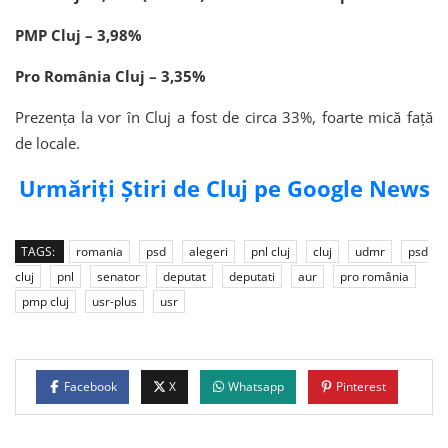
PMP Cluj – 3,98%
Pro România Cluj – 3,35%
Prezența la vor în Cluj a fost de circa 33%, foarte mică față
de locale.
Urmăriți Știri de Cluj pe Google News
TAGS:
romania
psd
alegeri
pnl cluj
cluj
udmr
psd
cluj
pnl
senator
deputat
deputati
aur
pro românia
pmp cluj
usr-plus
usr
Facebook
X
Whatsapp
Pinterest