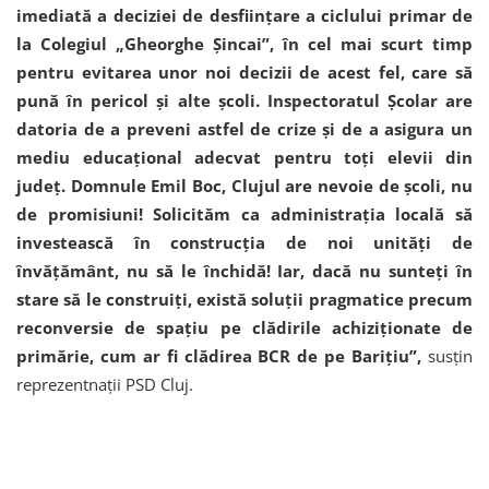
imediată a deciziei de desființare a ciclului primar de
la Colegiul „Gheorghe Șincai”, în cel mai scurt timp
pentru evitarea unor noi decizii de acest fel, care să
pună în pericol și alte școli. Inspectoratul Școlar are
datoria de a preveni astfel de crize și de a asigura un
mediu educațional adecvat pentru toți elevii din
județ.
Domnule Emil Boc, Clujul are nevoie de școli, nu
de promisiuni! Solicităm ca administrația locală să
investească în construcția de noi unități de
învățământ, nu să le închidă! Iar, dacă nu sunteți în
stare să le construiți, există soluții pragmatice precum
reconversie de spațiu pe clădirile achiziționate de
primărie, cum ar fi clădirea BCR de pe Barițiu”,
susțin
reprezentnații PSD Cluj.