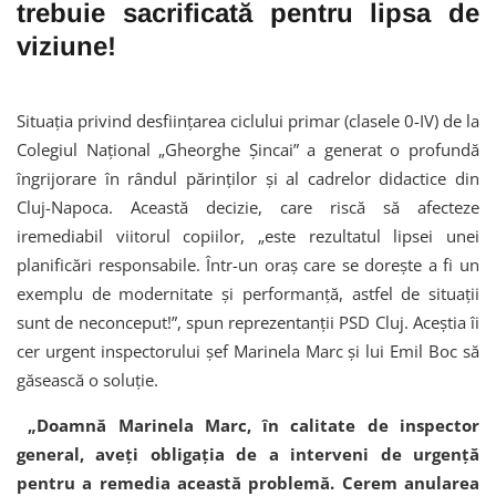
trebuie sacrificată pentru lipsa de
viziune!
Situația privind desființarea ciclului primar (clasele 0-IV) de la
Colegiul Național „Gheorghe Șincai” a generat o profundă
îngrijorare în rândul părinților și al cadrelor didactice din
Cluj-Napoca. Această decizie, care riscă să afecteze
iremediabil viitorul copiilor, „este rezultatul lipsei unei
planificări responsabile. Într-un oraș care se dorește a fi un
exemplu de modernitate și performanță, astfel de situații
sunt de neconceput!”, spun reprezentanții PSD Cluj. Aceștia îi
cer urgent inspectorului șef Marinela Marc și lui Emil Boc să
găsească o soluție.
„
Doamnă Marinela Marc, în calitate de inspector
general, aveți obligația de a interveni de urgență
pentru a remedia această problemă. Cerem anularea