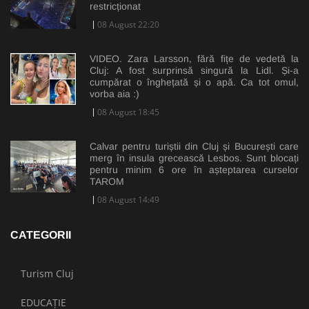
restricționat
08 August 22:20
VIDEO. Zara Larsson, fără fițe de vedetă la
Cluj: A fost surprinsă singură la Lidl. Și-a
cumpărat o înghețată și o apă. Ca tot omul,
vorba aia :)
08 August 18:45
Calvar pentru turiștii din Cluj și București care
merg în insula grecească Lesbos. Sunt blocați
pentru minim 6 ore în așteptarea curselor
TAROM
08 August 14:49
CATEGORII
Turism Cluj
EDUCAȚIE