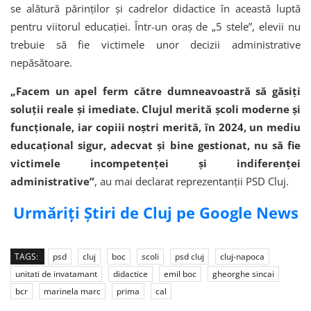
se alătură părinților și cadrelor didactice în această luptă
pentru viitorul educației. Într-un oraș de „5 stele”, elevii nu
trebuie să fie victimele unor decizii administrative
nepăsătoare.
„Facem un apel ferm către dumneavoastră să găsiți
soluții reale și imediate. Clujul merită școli moderne și
funcționale, iar copiii noștri merită, în 2024, un mediu
educațional sigur, adecvat și bine gestionat, nu să fie
victimele incompetenței și indiferenței
administrative”
, au mai declarat reprezentanții PSD Cluj.
Urmăriți Știri de Cluj pe Google News
TAGS:
psd
cluj
boc
scoli
psd cluj
cluj-napoca
unitati de invatamant
didactice
emil boc
gheorghe sincai
bcr
marinela marc
prima
cal