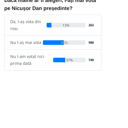
Dacă mâine ar fi alegeri, l-ați mai vota
pe Nicușor Dan președinte?
Da, l-aș vota din
13%
263
nou
Nu l-aș mai vota
49%
988
Nu l-am votat nici
37%
749
prima dată