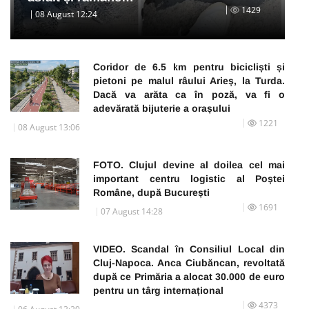
1429
08 August 12:24
Coridor de 6.5 km pentru bicicliști și
pietoni pe malul râului Arieș, la Turda.
Dacă va arăta ca în poză, va fi o
adevărată bijuterie a orașului
1221
08 August 13:06
FOTO. Clujul devine al doilea cel mai
important centru logistic al Poștei
Române, după București
1691
07 August 14:28
VIDEO. Scandal în Consiliul Local din
Cluj-Napoca. Anca Ciubăncan, revoltată
după ce Primăria a alocat 30.000 de euro
pentru un târg internațional
4373