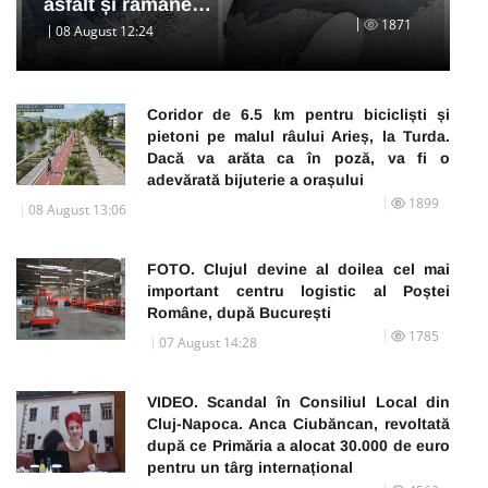
asfalt și rămâne…
1871
08 August 12:24
Coridor de 6.5 km pentru bicicliști și
pietoni pe malul râului Arieș, la Turda.
Dacă va arăta ca în poză, va fi o
adevărată bijuterie a orașului
1899
08 August 13:06
FOTO. Clujul devine al doilea cel mai
important centru logistic al Poștei
Române, după București
1785
07 August 14:28
VIDEO. Scandal în Consiliul Local din
Cluj-Napoca. Anca Ciubăncan, revoltată
după ce Primăria a alocat 30.000 de euro
pentru un târg internațional