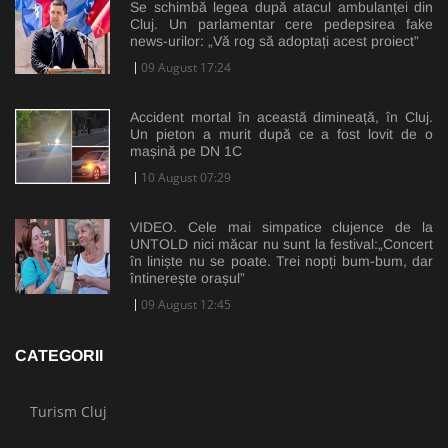
Se schimbă legea după atacul ambulanței din
Cluj. Un parlamentar cere pedepsirea fake
news-urilor: „Vă rog să adoptați acest proiect”
09 August 17:24
Accident mortal în această dimineață, în Cluj.
Un pieton a murit după ce a fost lovit de o
mașină pe DN 1C
10 August 07:29
VIDEO. Cele mai simpatice clujence de la
UNTOLD nici măcar nu sunt la festival:„Concert
în liniște nu se poate. Trei nopți bum-bum, dar
întinerește orașul”
09 August 12:45
CATEGORII
Turism Cluj