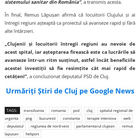
sistemului sanitar din România”
, a transmis acesta.
În final, Remus Lăpușan afirmă că locuitorii Clujului și ai
întregii regiuni așteaptă ca proiectul să avanseze rapid și fără
alte întârzieri.
„Clujenii și locuitorii întregii regiuni au nevoie de
acest spital, iar așteptarea firească este ca lucrările să
avanseze într-un ritm susținut, astfel încât beneficiile
acestei investiții să fie resimțite cât mai rapid de
cetățeni”
, a concluzionat deputatul PSD de Cluj.
Urmăriți Știri de Cluj pe Google News
TAGS:
transilvania
romania
psd
cluj
spitalul regional de
urgenta
png
bucuresti
constanta
terapie intensiva
web
deputatul
regiunea de nord-vest
parlamentarul clujean
remus
lapusan
heliport