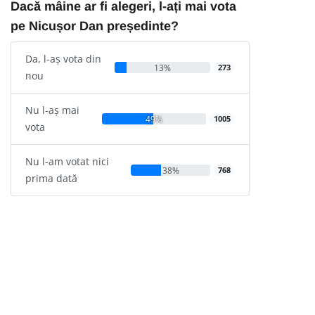
Dacă mâine ar fi alegeri, l-ați mai vota
pe Nicușor Dan președinte?
Da, l-aș vota din
13%
273
nou
Nu l-aș mai
49%
1005
vota
Nu l-am votat nici
38%
768
prima dată