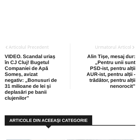
Articolul Precedent
Urmatorul Articol
VIDEO. Scandal uriaș
Alin Tișe, mesaj dur:
în CJ Cluj! Bugetul
„Pentru unii sunt
Companiei de Apă
PSD-ist, pentru alții
Someș, avizat
AUR-ist, pentru alții -
negativ: „Bonusuri de
trădător, pentru alții
31 milioane de lei și
nenorocit”
deplasări pe banii
clujenilor”
ARTICOLE DIN ACEEAŞI CATEGORIE