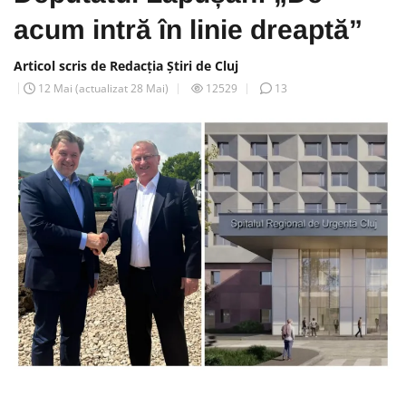
acum intră în linie dreaptă”
Articol scris de Redacția Știri de Cluj
12 Mai
(actualizat
28 Mai
)
12529
13