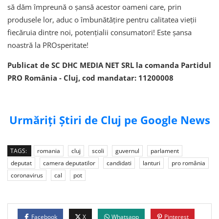
să dăm împreună o șansă acestor oameni care, prin
produsele lor, aduc o îmbunătățire pentru calitatea vieții
fiecăruia dintre noi, potențialii consumatori! Este șansa
noastră la PROsperitate!
Publicat de SC DHC MEDIA NET SRL la comanda Partidul
PRO România - Cluj, cod mandatar: 11200008
Urmăriți Știri de Cluj pe Google News
TAGS:
romania
cluj
scoli
guvernul
parlament
deputat
camera deputatilor
candidati
lanturi
pro românia
coronavirus
cal
pot
Facebook
X
Whatsapp
Pinterest