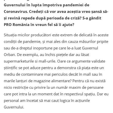
Guvernului în lupta împotriva pandemiei de
Coronavirus. Credeți că vor avea aceștia vreo șansă să-
și revină repede după perioada de criză? S-a gândit
PRO România în vreun fel să îi ajute?
Situația micilor producători este extrem de delicată în aceste
condiții de pandemie, și mai ales din cauza măsurilor pripite
sau de-a dreptul inoportune pe care le-a luat Guvernul
Orban. De exemplu, au închis piețele dar au lăsat
supermarketurile si mall-urile. Oare ce argumente validate
științific se pot aduce pentru a demonstra că piața este un
mediu de contaminare mai periculos decât în mall sau în
marile lanțuri de magazine alimentare? Pentru că nu există
nicio restricție cu privire la un număr maxim de persoane
care pot intra la un moment dat în respectivul spațiu. Dar eu
personal am încetat să mai caut logica în acțiunile
Guvernului.