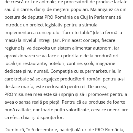
de crescătorii de animale, de procesatorii de produse lactate
sau din carne, dar și de meșterii populari. Mă angajez ca din
postura de deputat PRO România de Cluj în Parlament să
introduc un proiect legislativ pentru a stimula
implementarea conceptului ”farm-to-table” (de la fermă la
masă) la nivelul întregii țări. Prin acest concept, fiecare
regiune își va dezvolta un sistem alimentar autonom, iar
aprovizionarea se va face cu prioritate de la producătorii
locali (în restaurante, hoteluri, cantine, școli, magazine
dedicate și nu numai). Competiția cu supermarketurile, în
care trebuie să se angajeze producătorii români pentru a-și
desface marfa, este nedreaptă pentru ei. De aceea,
PROmisiunea mea este să-i sprijin și să-i promovez pentru a
avea o șansă reală pe piață. Pentru că au produse de foarte
bună calitate, dar foarte puțin valorificate, ceea ce uneori are
ca efect chiar și dispariția lor.
Duminică, în 6 decembrie, haideți alături de PRO România,