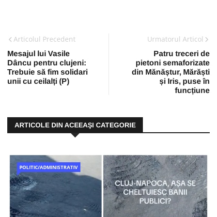
Articolul Precedent
Urmatorul Articol
Mesajul lui Vasile
Patru treceri de
Dâncu pentru clujeni:
pietoni semaforizate
Trebuie să fim solidari
din Mănăștur, Mărăști
unii cu ceilalți (P)
și Iris, puse în
funcțiune
ARTICOLE DIN ACEEAŞI CATEGORIE
POLITIC/ADMINISTRATIV