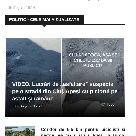
06 August 10:14
POLITIC - CELE MAI VIZUALIZATE
VIDEO. Lucrări de „asfaltare” suspecte
pe o stradă din Cluj. Apeși cu piciorul pe
asfalt și rămâne…
1865
08 August 12:24
Coridor de 6.5 km pentru bicicliști și
pietoni pe malul râului Arieș, la Turda.