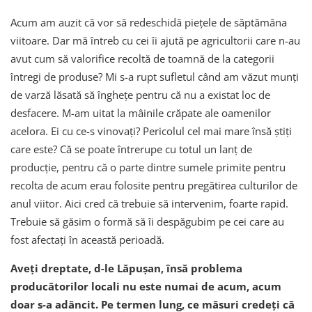
Acum am auzit că vor să redeschidă piețele de săptămâna
viitoare. Dar mă întreb cu cei îi ajută pe agricultorii care n-au
avut cum să valorifice recoltă de toamnă de la categorii
întregi de produse? Mi s-a rupt sufletul când am văzut munți
de varză lăsată să înghețe pentru că nu a existat loc de
desfacere. M-am uitat la mâinile crăpate ale oamenilor
acelora. Ei cu ce-s vinovați? Pericolul cel mai mare însă știți
care este? Că se poate întrerupe cu totul un lanț de
producție, pentru că o parte dintre sumele primite pentru
recolta de acum erau folosite pentru pregătirea culturilor de
anul viitor. Aici cred că trebuie să intervenim, foarte rapid.
Trebuie să găsim o formă să îi despăgubim pe cei care au
fost afectați în această perioadă.
Aveți dreptate, d-le Lăpușan, însă problema
producătorilor locali nu este numai de acum, acum
doar s-a adâncit. Pe termen lung, ce măsuri credeți că