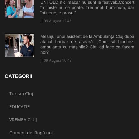
UNTOLD nici măcar nu sunt la festival:„Concert
în liniște nu se poate. Trei nopți bum-bum, dar
întinerește orașul”
09 August 12:45
Mesajul unui asistent de la Ambulanța Cluj după
atacul barbar de aseară: „Cum să blochezi
ambulanța cu mașinile? Câți ați face ce facem
noi?”
09 August 16:43
CATEGORII
Turism Cluj
EDUCAȚIE
VREMEA CLUJ
Oameni de lângă noi