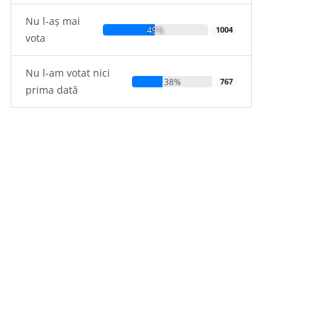
Nu l-aș mai
49%
1004
vota
Nu l-am votat nici
38%
767
prima dată