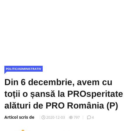
POLITIC/ADMINISTRATIV
Din 6 decembrie, avem cu
toții o șansă la PROsperitate
alături de PRO România (P)
Articol scris de
2020-12-03
797
4