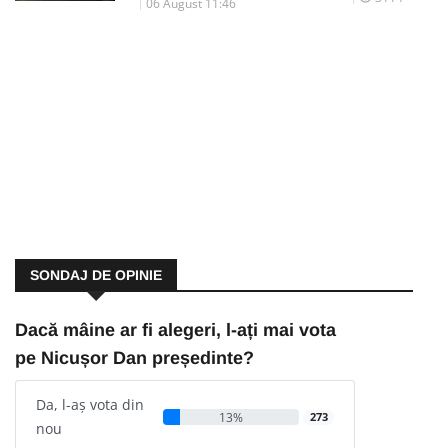
06 August 11:46
SONDAJ DE OPINIE
Dacă mâine ar fi alegeri, l-ați mai vota
pe Nicușor Dan președinte?
Da, l-aș vota din
13%
273
nou