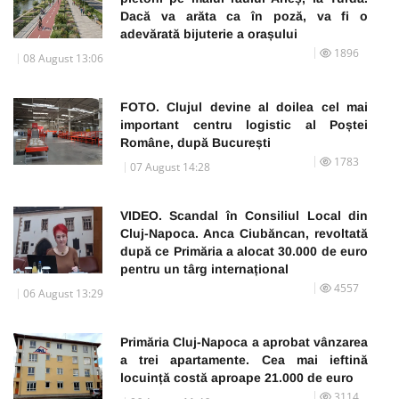
Dacă va arăta ca în poză, va fi o
adevărată bijuterie a orașului
1896
08 August 13:06
FOTO. Clujul devine al doilea cel mai
important centru logistic al Poștei
Române, după București
1783
07 August 14:28
VIDEO. Scandal în Consiliul Local din
Cluj-Napoca. Anca Ciubăncan, revoltată
după ce Primăria a alocat 30.000 de euro
pentru un târg internațional
4557
06 August 13:29
Primăria Cluj-Napoca a aprobat vânzarea
a trei apartamente. Cea mai ieftină
locuință costă aproape 21.000 de euro
3114