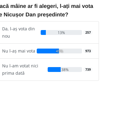
acă mâine ar fi alegeri, l-ați mai vota
e Nicușor Dan președinte?
Da, l-aș vota din
13%
257
nou
Nu l-aș mai vota
49%
973
Nu l-am votat nici
38%
739
prima dată