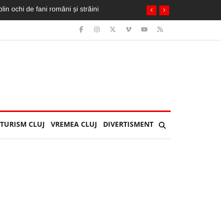
ai mult ca pe «U»”
TURISM CLUJ
VREMEA CLUJ
DIVERTISMENT