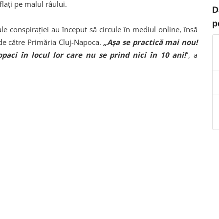
lați pe malul râului.
D
p
le conspirației au început să circule în mediul online, însă
r de către Primăria Cluj-Napoca.
„Așa se practică mai nou!
paci în locul lor care nu se prind nici în 10 ani!
”, a