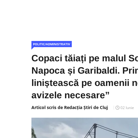
POLITIC/ADMINISTRATIV
Copaci tăiați pe malul S
Napoca și Garibaldi. Pri
liniștească pe oamenii 
avizele necesare”
Articol scris de Redacția Știri de Cluj
02 Iunie