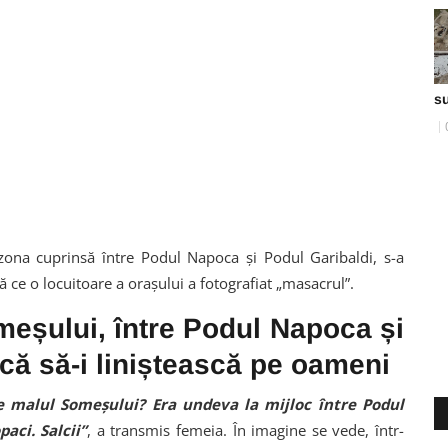
s
ona cuprinsă între Podul Napoca și Podul Garibaldi, s-a
pă ce o locuitoare a orașului a fotografiat „masacrul”.
meșului, între Podul Napoca și
rcă să-i liniștească pe oameni
pe malul Someșului? Era undeva la mijloc între Podul
aci. Salcii”
, a transmis femeia. În imagine se vede, într-