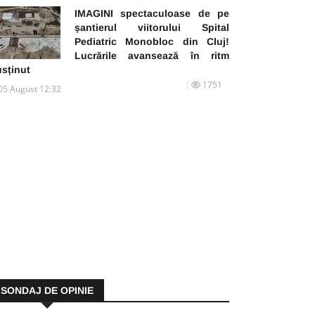
IMAGINI spectaculoase de pe
șantierul viitorului Spital
Pediatric Monobloc din Cluj!
Lucrările avansează în ritm
usținut
1751
05 August 12:32
SONDAJ DE OPINIE