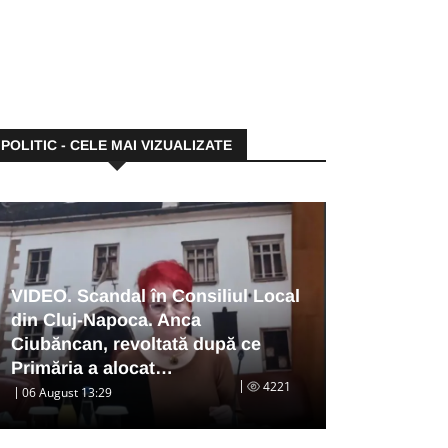
POLITIC - CELE MAI VIZUALIZATE
VIDEO. Scandal în Consiliul Local
din Cluj-Napoca. Anca
Ciubăncan, revoltată după ce
Primăria a alocat…
4221
06 August 13:29