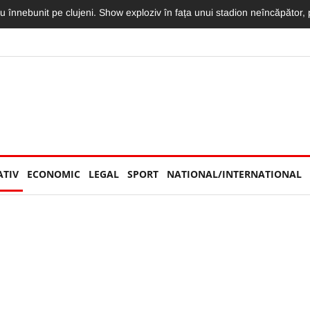
imit o declarație de dragoste greu de egalat. Vlad: „Mama, te iubesc m
ATIV
ECONOMIC
LEGAL
SPORT
NATIONAL/INTERNATIONAL