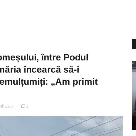
omeșului, între Podul
măria încearcă să-i
nemulțumiți: „Am primit
2260
3