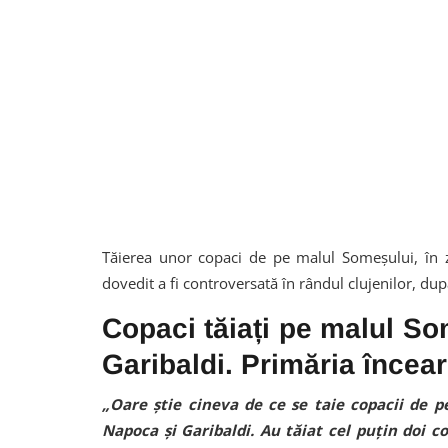
Tăierea unor copaci de pe malul Someșului, în z
dovedit a fi controversată în rândul clujenilor, du
Copaci tăiați pe malul So
Garibaldi. Primăria încea
„Oare știe cineva de ce se taie copacii de 
Napoca și Garibaldi. Au tăiat cel puțin doi cop