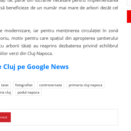
minați fac parte din lucrările necesare pentru implementarea
ază să beneficieze de un număr mai mare de arbori decât cel
e modernizare, iar pentru menținerea circulației în zonă
zoriu, motiv pentru care spațiul din apropierea șantierului
cu arborii tăiați au reaprins dezbaterea privind echilibrul
iilor verzi din Cluj-Napoca.
de Cluj pe Google News
taiat
fotografiat
controversata
primaria cluj-napoca
ia cluj
podul napoca
erest