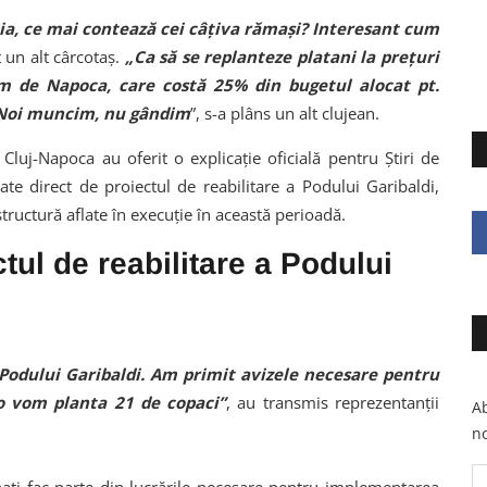
aia, ce mai contează cei câțiva rămași? Interesant cum
t un alt cârcotaș.
„Ca să se replanteze platani la prețuri
m de Napoca, care costă 25% din bugetul alocat pt.
. Noi muncim, nu gândim
”, s-a plâns un alt clujean.
i Cluj-Napoca au oferit o explicație oficială pentru Știri de
egate direct de proiectul de reabilitare a Podului Garibaldi,
tructură aflate în execuție în această perioadă.
tul de reabilitare a Podului
 Podului Garibaldi. Am primit avizele necesare pentru
olo vom planta 21 de copaci”
, au transmis reprezentanții
Ab
no