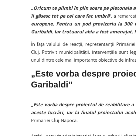
„Oricum te plimbi în plin soare pe pietonala 
îi găsesc tot pe cei care fac umbră
”, a remarca
europene. Pentru un pod provizoriu la 300 
Garibaldi. Iar trotuarul abia a fost amenajat
În fața valului de reacții, reprezentanții Primărie
Cluj. Potrivit municipalității, intervențiile sunt l
unul dintre cele mai importante obiective de infras
„Este vorba despre proiec
Garibaldi”
„Este vorba despre proiectul de reabilitare a
aceste lucrări, iar la finalul proiectului ac
Primăriei Cluj-Napoca.