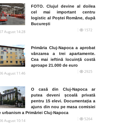
FOTO. Clujul devine al doilea
cel mai important centru
logistic al Poștei Române, după
București
1572
07 August 14:28
Primăria Cluj-Napoca a aprobat
vânzarea a trei apartamente.
Cea mai ieftină locuință costă
aproape 21.000 de euro
2925
06 August 11:46
O casă din Cluj-Napoca ar
putea deveni școală privată
pentru 15 elevi. Documentația a
ajuns din nou pe masa comisiei
e urbanism a Primăriei Cluj-Napoca
5264
06 August 10:14