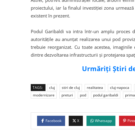
Astfel, potrivit administrației locale, arborii eli
proiectului, iar la finalul investiției zona urme
existent în prezent.
Podul Garibaldi va intra într-un amplu proces d
autoritățile au anunțat realizarea unui pod provi
trebuie reorganizat. Cu toate acestea, imaginile 
dintre dezvoltarea infrastructurii și protejarea spaț
Urmăriți Știri 
TAGS:
cluj
stiri de cluj
realitatea
cluj-napoca
modernizare
preturi
pod
podul garibaldi
primar
Facebook
X
Whatsapp
Pint