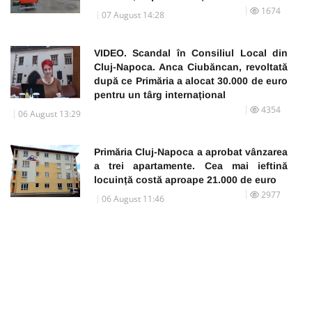
1674
07 August 14:28
VIDEO. Scandal în Consiliul Local din
Cluj-Napoca. Anca Ciubăncan, revoltată
după ce Primăria a alocat 30.000 de euro
pentru un târg internațional
4354
06 August 13:29
Primăria Cluj-Napoca a aprobat vânzarea
a trei apartamente. Cea mai ieftină
locuință costă aproape 21.000 de euro
2977
06 August 11:46