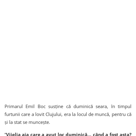
Primarul Emil Boc susține că duminică seara, în timpul
furtunii care a lovit Clujului, era la locul de muncă, pentru că
și la stat se muncește.
”
Vijelia aia care a avut loc duminică… când a fost asta?