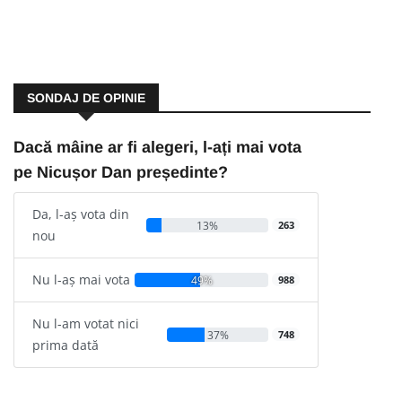
SONDAJ DE OPINIE
Dacă mâine ar fi alegeri, l-ați mai vota
pe Nicușor Dan președinte?
Da, l-aș vota din
13%
263
nou
Nu l-aș mai vota
49%
988
Nu l-am votat nici
37%
748
prima dată