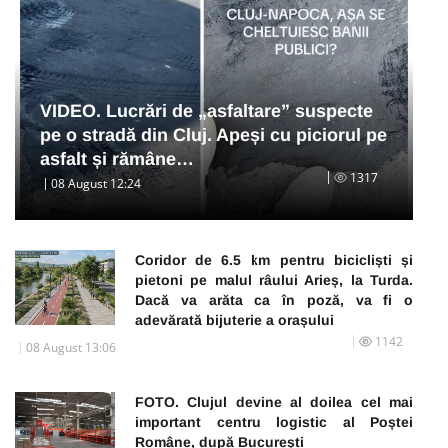
VIDEO. Lucrări de „asfaltare” suspecte
pe o stradă din Cluj. Apeși cu piciorul pe
asfalt și rămâne…
1317
08 August 12:24
Coridor de 6.5 km pentru bicicliști și
pietoni pe malul râului Arieș, la Turda.
Dacă va arăta ca în poză, va fi o
adevărată bijuterie a orașului
1142
08 August 13:06
FOTO. Clujul devine al doilea cel mai
important centru logistic al Poștei
Române, după București