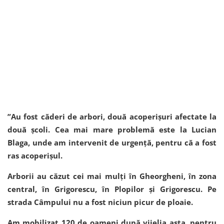
”Au fost căderi de arbori, două acoperișuri afectate la
două școli. Cea mai mare problemă este la Lucian
Blaga, unde am intervenit de urgență, pentru că a fost
ras acoperișul.
Arborii au căzut cei mai mulți în Gheorgheni, în zona
central, în Grigorescu, în Plopilor și Grigorescu. Pe
strada Câmpului nu a fost niciun picur de ploaie.
Am mobilizat 120 de oameni după vijelia asta, pentru