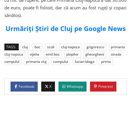
cu risc de rupere, pe care Primăria Cluj-Napoca a dat 30.000
de euro, poate fi folosit, dar că acum au fost rupți și copaci
sănătoși.
Urmăriți Știri de Cluj pe Google News
TAGS:
cluj
boc
scoli
cluj-napoca
grigorescu
primaria
cluj-napoca
vijelia
emil boc
plopilor
gheorgheni
strada
campului
primaria cluj
campului
lucian blaga
prima
Facebook
X
Whatsapp
Pinterest