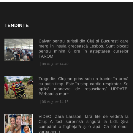
TENDINȚE
Calvar pentru turiștii din Cluj și București care
merg în insula grecească Lesbos. Sunt blocați
pentru minim 6 ore în așteptarea curselor
TAROM
08 August 14:49
Tragedie: Clujean prins sub un tractor în urmă
cu puțin timp. Este în stop cardio-respirator. Se
aplică manevre de resuscitare/ UPDATE:
Bărbatul a murit
08 August 14:15
VIDEO. Zara Larsson, fără fițe de vedetă la
Cluj: A fost surprinsă singură la Lidl. Și-a
cumpărat o înghețată și o apă. Ca tot omul,
vorba aia :)