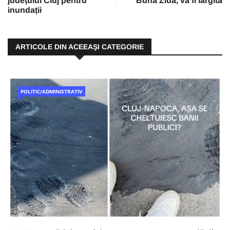
județului Cluj pentru
Bună Ziua, va fi lărgită
inundații
ARTICOLE DIN ACEEAŞI CATEGORIE
POLITIC/ADMINISTRATIV