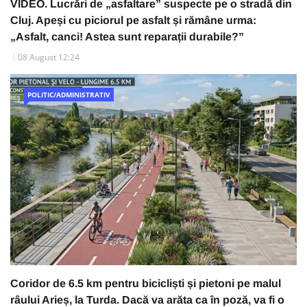
VIDEO. Lucrări de „asfaltare” suspecte pe o stradă din
Cluj. Apeși cu piciorul pe asfalt și rămâne urma:
„Asfalt, canci! Astea sunt reparații durabile?”
08 August 12:24
POLITIC/ADMINISTRATIV
Coridor de 6.5 km pentru bicicliști și pietoni pe malul
râului Arieș, la Turda. Dacă va arăta ca în poză, va fi o