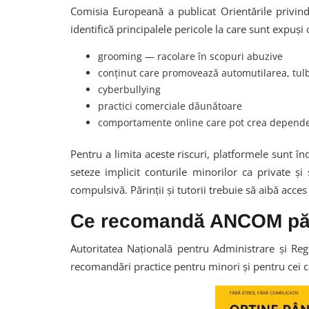
Comisia Europeană a publicat Orientările privin
identifică principalele pericole la care sunt expuși 
grooming — racolare în scopuri abuzive
conținut care promovează automutilarea, tulb
cyberbullying
practici comerciale dăunătoare
comportamente online care pot crea depend
Pentru a limita aceste riscuri, platformele sunt în
seteze implicit conturile minorilor ca private ș
compulsivă. Părinții și tutorii trebuie să aibă acce
Ce recomandă ANCOM părin
Autoritatea Națională pentru Administrare și Re
recomandări practice pentru minori și pentru cei car