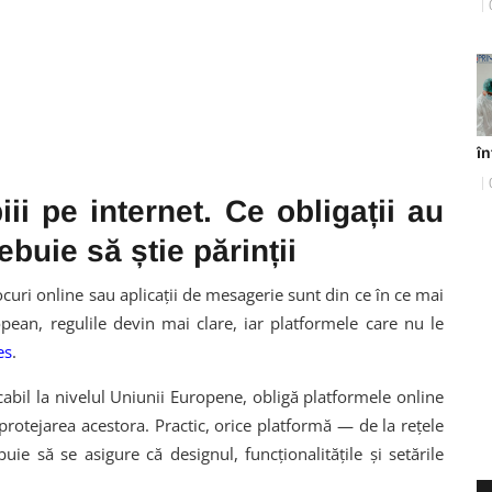
în
ii pe internet. Ce obligații au
ebuie să știe părinții
jocuri online sau aplicații de mesagerie sunt din ce în ce mai
opean, regulile devin mai clare, iar platformele care nu le
es
.
icabil la nivelul Uniunii Europene, obligă platformele online
protejarea acestora. Practic, orice platformă — de la rețele
uie să se asigure că designul, funcționalitățile și setările