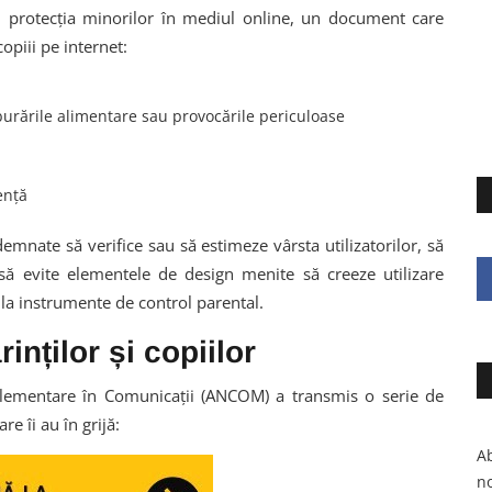
d protecția minorilor în mediul online, un document care
copiii pe internet:
urările alimentare sau provocările periculoase
ență
demnate să verifice sau să estimeze vârsta utilizatorilor, să
i să evite elementele de design menite să creeze utilizare
s la instrumente de control parental.
ților și copiilor
glementare în Comunicații (ANCOM) a transmis o serie de
e îi au în grijă:
Ab
no