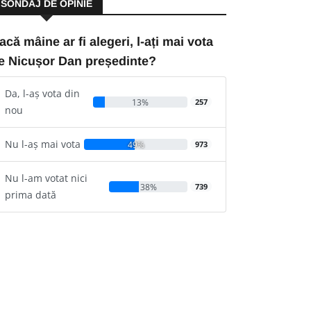
SONDAJ DE OPINIE
acă mâine ar fi alegeri, l-ați mai vota
e Nicușor Dan președinte?
Da, l-aș vota din
13%
257
nou
Nu l-aș mai vota
49%
973
Nu l-am votat nici
38%
739
prima dată