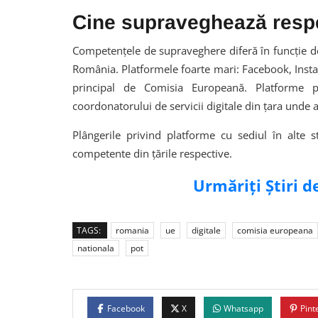
Cine supraveghează respe
Competențele de supraveghere diferă în funcție d
România. Platformele foarte mari: Facebook, Ins
principal de Comisia Europeană. Platforme p
coordonatorului de servicii digitale din țara unde 
Plângerile privind platforme cu sediul în alte 
competente din țările respective.
Urmăriți Știri 
TAGS:
romania
ue
digitale
comisia europeana
nationala
pot
Facebook
X
Whatsapp
Pint