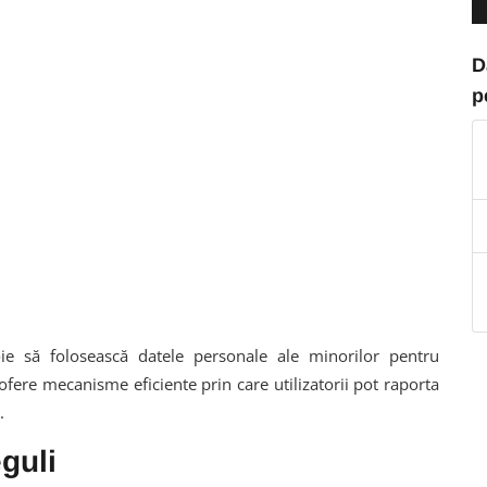
D
p
voie să folosească datele personale ale minorilor pentru
 ofere mecanisme eficiente prin care utilizatorii pot raporta
.
eguli