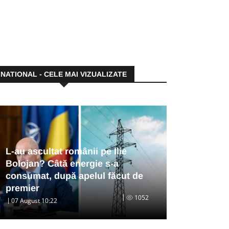
NATIONAL - CELE MAI VIZUALIZATE
L-au ascultat românii pe Ilie
Bolojan? Câtă energie s-a
consumat, după apelul făcut de
premier
1052
07 August 10:22