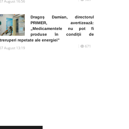
07 August 16:56
Dragoș Damian, directorul
PRIMER, avertizează:
„Medicamentele nu pot fi
produse în condiții de
treruperi repetate ale energiei”
671
07 August 13:19