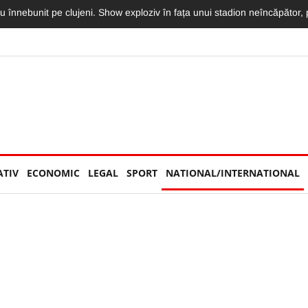
imit o declarație de dragoste greu de egalat. Vlad: „Mama, te iubesc m
ATIV
ECONOMIC
LEGAL
SPORT
NATIONAL/INTERNATIONAL