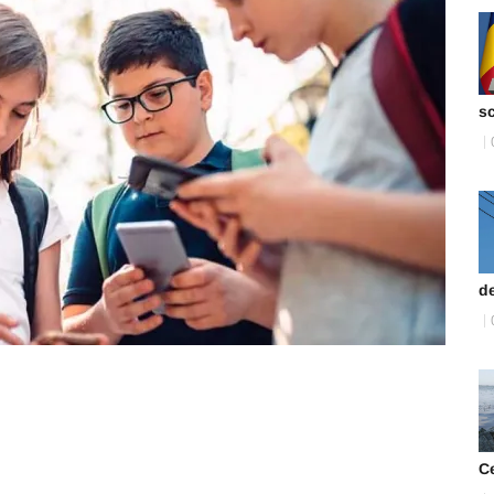
s
de
C