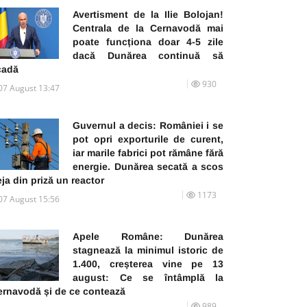
Avertisment de la Ilie Bolojan!
Centrala de la Cernavodă mai
poate funcționa doar 4-5 zile
dacă Dunărea continuă să
cadă
930
07 August 13:47
Guvernul a decis: României i se
pot opri exporturile de curent,
iar marile fabrici pot rămâne fără
energie. Dunărea secată a scos
ja din priză un reactor
1173
07 August 15:56
Apele Române: Dunărea
stagnează la minimul istoric de
1.400, creșterea vine pe 13
august: Ce se întâmplă la
ernavodă și de ce contează
989