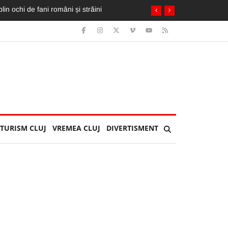
ai mult ca pe «U»”
TURISM CLUJ
VREMEA CLUJ
DIVERTISMENT