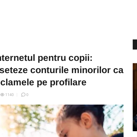
ternetul pentru copii:
 seteze conturile minorilor ca
eclamele pe profilare
1140
0