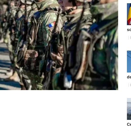
s
de
C