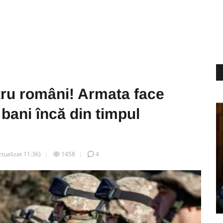
tru români! Armata face
 bani încă din timpul
ctualizat
11:36
)
1458
4