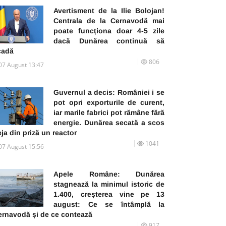
Avertisment de la Ilie Bolojan!
Centrala de la Cernavodă mai
poate funcționa doar 4-5 zile
dacă Dunărea continuă să
cadă
806
07 August 13:47
Guvernul a decis: României i se
pot opri exporturile de curent,
iar marile fabrici pot rămâne fără
energie. Dunărea secată a scos
ja din priză un reactor
1041
07 August 15:56
Apele Române: Dunărea
stagnează la minimul istoric de
1.400, creșterea vine pe 13
august: Ce se întâmplă la
ernavodă și de ce contează
917