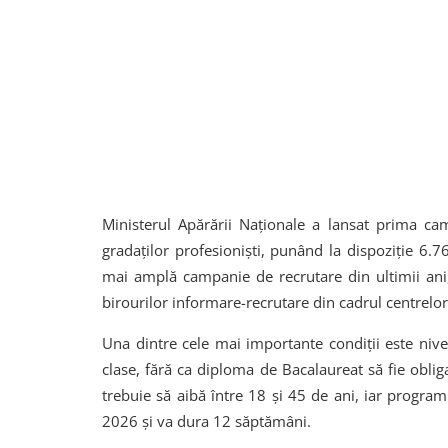
Ministerul Apărării Naționale a lansat prima ca
gradaților profesioniști, punând la dispoziție 6.76
mai amplă campanie de recrutare din ultimii ani,
birourilor informare-recrutare din cadrul centrelor
Una dintre cele mai importante condiții este nive
clase, fără ca diploma de Bacalaureat să fie obli
trebuie să aibă între 18 și 45 de ani, iar progra
2026 și va dura 12 săptămâni.