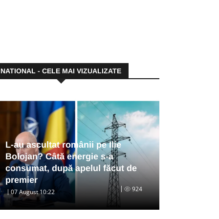
NATIONAL - CELE MAI VIZUALIZATE
L-au ascultat românii pe Ilie
Bolojan? Câtă energie s-a
consumat, după apelul făcut de
premier
924
07 August 10:22