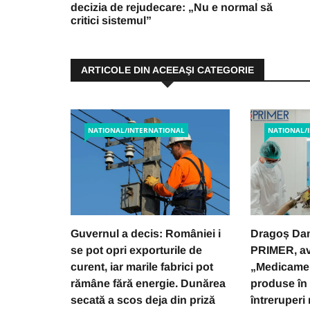
decizia de rejudecare: „Nu e normal să
critici sistemul”
ARTICOLE DIN ACEEAŞI CATEGORIE
NATIONAL/INTERNATIONAL
NATIONAL/
Guvernul a decis: României i
Dragoș Dam
se pot opri exporturile de
PRIMER, av
curent, iar marile fabrici pot
„Medicamen
rămâne fără energie. Dunărea
produse în 
secată a scos deja din priză
întreruperi 