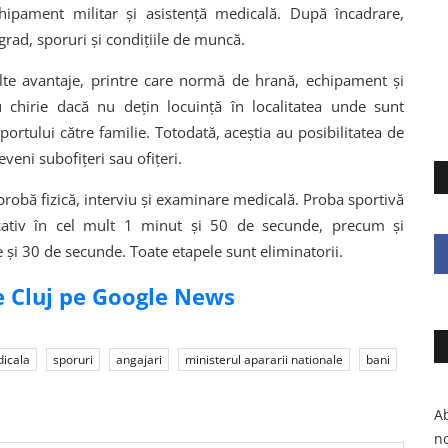
chipament militar și asistență medicală. După încadrare,
 grad, sporuri și condițiile de muncă.
ulte avantaje, printre care normă de hrană, echipament și
 chirie dacă nu dețin locuință în localitatea unde sunt
sportului către familie. Totodată, aceștia au posibilitatea de
veni subofițeri sau ofițeri.
probă fizică, interviu și examinare medicală. Proba sportivă
icativ în cel mult 1 minut și 50 de secunde, precum și
i 30 de secunde. Toate etapele sunt eliminatorii.
de Cluj pe Google News
dicala
sporuri
angajari
ministerul apararii nationale
bani
Ab
no