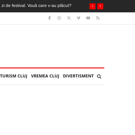
in ochi de fani români și străini
TURISM CLUJ
VREMEA CLUJ
DIVERTISMENT