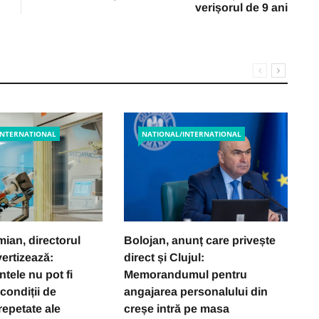
verișorul de 9 ani
INTERNATIONAL
NATIONAL/INTERNATIONAL
ian, directorul
Bolojan, anunț care privește
F
ertizează:
direct și Clujul:
D
tele nu pot fi
Memorandumul pentru
a
condiții de
angajarea personalului din
u
repetate ale
creșe intră pe masa
d