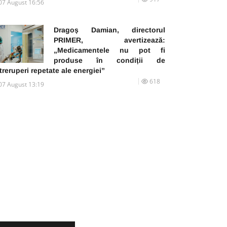
07 August 16:56
Dragoș Damian, directorul
PRIMER, avertizează:
„Medicamentele nu pot fi
produse în condiții de
treruperi repetate ale energiei”
618
07 August 13:19