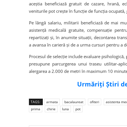
aceștia beneficiază gratuit de cazare, hrană, e
veniturile pot crește în funcție de funcția ocupată,
Pe lângă salariu, militarii beneficiază de mai m
asistență medicală gratuite, compensație pentru
repartizați și, în anumite situații, decontarea tran
a avansa în carieră și de a urma cursuri pentru a de
Procesul de selecție include evaluare psihologică, 
presupune parcurgerea unui traseu utilitar-apl
alergarea a 2.000 de metri în maximum 10 minute ș
Urmăriți Știri 
TAGS:
armata
bacalaureat
ofiteri
asistenta me
prima
chirie
luna
pot