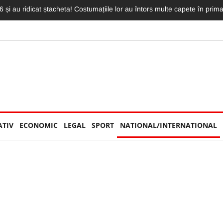
 înnebunit pe clujeni. Show exploziv în fața unui stadion neîncăpător, pl
ATIV
ECONOMIC
LEGAL
SPORT
NATIONAL/INTERNATIONAL