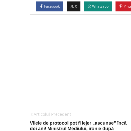
Facebook
X
Whatsapp
Pint
Articolul Precedent
Vilele de protocol pot fi lejer „ascunse” încă
doi ani! Ministrul Mediului, ironie după