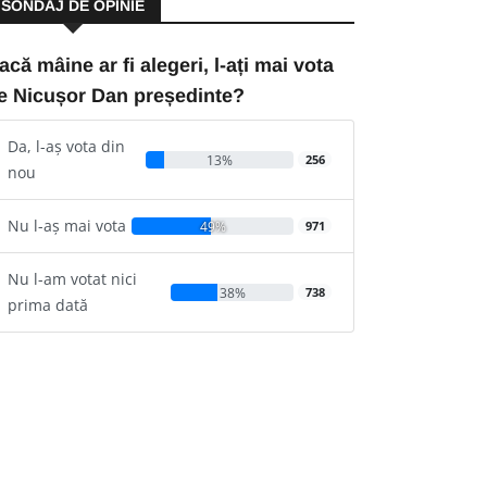
SONDAJ DE OPINIE
acă mâine ar fi alegeri, l-ați mai vota
e Nicușor Dan președinte?
Da, l-aș vota din
13%
256
nou
Nu l-aș mai vota
49%
971
Nu l-am votat nici
38%
738
prima dată