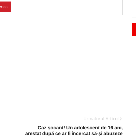
erest
Urmatorul Articol
Caz șocant! Un adolescent de 16 ani,
arestat după ce ar fi încercat să-și abuzeze