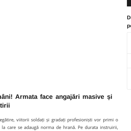
D
p
mâni! Armata face angajări masive și
irii
tire, viitorii soldați și gradați profesioniști vor primi o
 la care se adaugă norma de hrană. Pe durata instruirii,