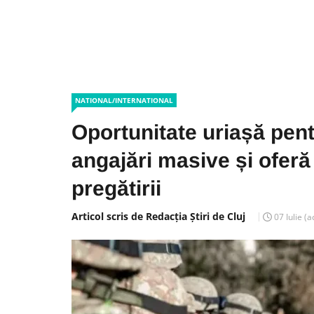
NATIONAL/INTERNATIONAL
Oportunitate uriașă pen
angajări masive și oferă
pregătirii
Articol scris de Redacția Știri de Cluj
07 Iulie
(a