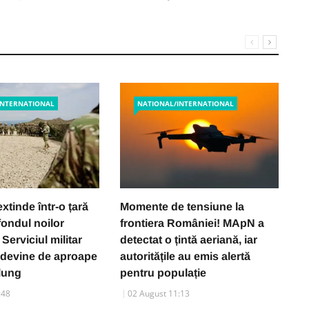
INTERNATIONAL
NATIONAL/INTERNATIONAL
xtinde într-o țară
Momente de tensiune la
D
fondul noilor
frontiera României! MApN a
m
Serviciul militar
detectat o țintă aeriană, iar
g
u devine de aproape
autoritățile au emis alertă
M
 lung
pentru populație
c
b
:48
02 August 11:13
s