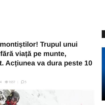
ontiștilor! Trupul unui
 fără viață pe munte,
t. Acțiunea va dura peste 10
04
1657
5