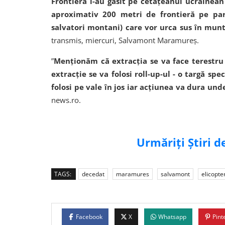
Frontieră l-au găsit pe cetăţeanul ucrainean
aproximativ 200 metri de frontieră pe par
salvatori montani) care vor urca sus în munt
transmis, miercuri, Salvamont Maramureş.
”
Menţionăm că extracţia se va face terestru - 
extracţie se va folosi roll-up-ul - o targă sp
folosi pe vale în jos iar acţiunea va dura und
news.ro.
Urmăriți Știri 
TAGS:
decedat
maramures
salvamont
elicopte
Facebook
X
Whatsapp
Pint