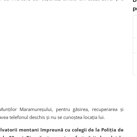
p
unților Maramureşului, pentru găsirea, recuperarea şi
ea telefonul deschis şi nu se cunoştea locaţia lui.
vatorii montani împreună cu colegii de la Poliţia de