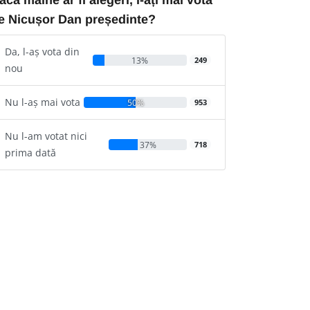
e Nicușor Dan președinte?
Da, l-aș vota din
13%
249
nou
Nu l-aș mai vota
50%
953
Nu l-am votat nici
37%
718
prima dată