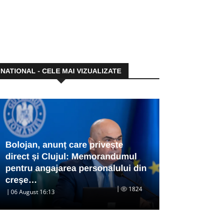
NATIONAL - CELE MAI VIZUALIZATE
Bolojan, anunț care privește
direct și Clujul: Memorandumul
pentru angajarea personalului din
creșe…
1824
06 August 16:13