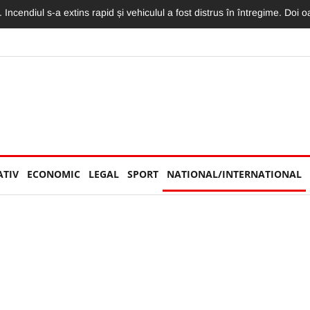
rești. Pasagera din taxiul implicat în impactul cu o mașină a fost rănită
ATIV
ECONOMIC
LEGAL
SPORT
NATIONAL/INTERNATIONAL