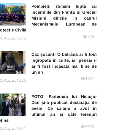
Pompierii români luptă cu
incendiile din Franța și Grecia!
Misiuni dificile în cadrul
Mecanismului European de
otecție Civilă
719
06 August 12:12
Caz șocant! O bătrână ar fi fost
îngropată în curte, iar pensia i-
ar fi fost încasată mai bine de
un an
1761
05 August 13:26
FOTO. Partenera lui Nicușor
Dan și-a publicat declarația de
avere. Ce salariu a avut în
ultimul an și câte terenuri
eține
3018
05 August 16:41