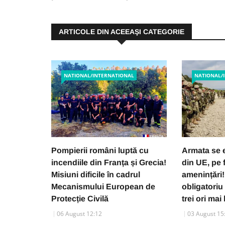
ARTICOLE DIN ACEEAŞI CATEGORIE
NATIONAL/INTERNATIONAL
NATIONAL/
Pompierii români luptă cu
Armata se e
incendiile din Franța și Grecia!
din UE, pe 
Misiuni dificile în cadrul
amenințări! 
Mecanismului European de
obligatori
Protecție Civilă
trei ori mai
06 August 12:12
03 August 15