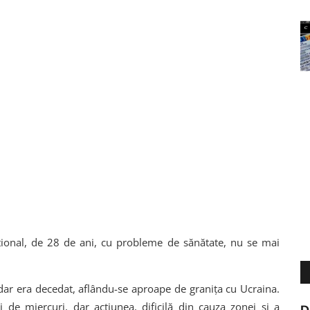
aţional, de 28 de ani, cu probleme de sănătate, nu se mai
 dar era decedat, aflându-se aproape de graniţa cu Ucraina.
i de miercuri, dar acţiunea, dificilă din cauza zonei şi a
D