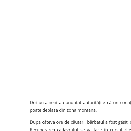
Doi ucraineni au anunţat autorităţile că un con
poate deplasa din zona montană.
După câteva ore de căutări, bărbatul a fost găsit,
Recuperarea cadavrului se va face în cursul zile