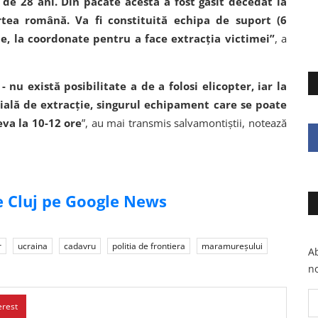
 de 28 ani. Din păcate acesta a fost găsit decedat la
tea română. Va fi constituită echipa de suport (6
e, la coordonate pentru a face extracţia victimei”
, a
nu există posibilitate a de a folosi elicopter, iar la
ecială de extracţie, singurul echipament care se poate
eva la 10-12 ore
”, au mai transmis salvamontiştii, notează
de Cluj pe Google News
r
ucraina
cadavru
politia de frontiera
maramureșului
Ab
no
erest