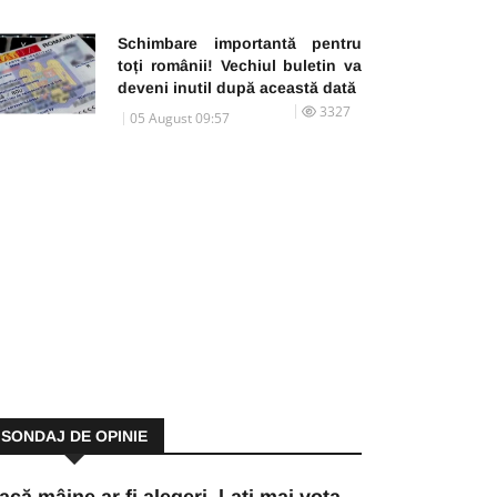
Schimbare importantă pentru
toți românii! Vechiul buletin va
deveni inutil după această dată
3327
05 August 09:57
SONDAJ DE OPINIE
acă mâine ar fi alegeri, l-ați mai vota