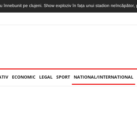
 înnebunit pe clujeni. Show exploziv în fața unui stadion neîncăpător, pl
ATIV
ECONOMIC
LEGAL
SPORT
NATIONAL/INTERNATIONAL