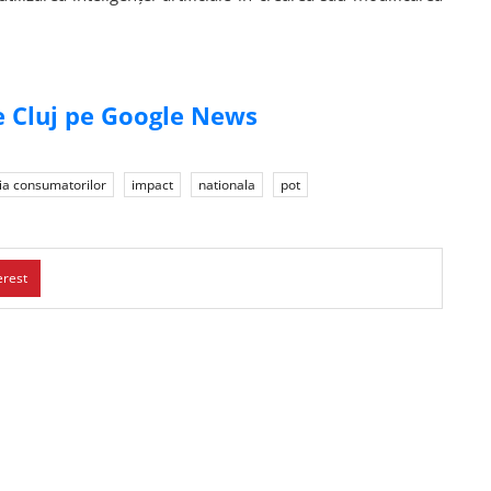
de Cluj pe Google News
ia consumatorilor
impact
nationala
pot
erest