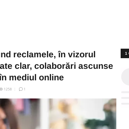
und reclamele, în vizorul
1
e clar, colaborări ascunse
 în mediul online
1258
1