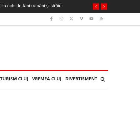
in ochi de fani români și străini
TURISM CLUJ
VREMEA CLUJ
DIVERTISMENT