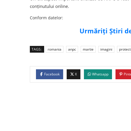
conținutului online.
Conform datelor:
Urmăriți Știri 
TAGS:
romania
anpc
martie
imagini
protect
Facebook
X
Whatsapp
Pint