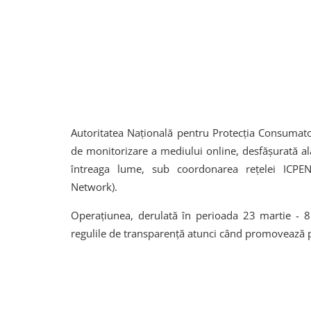
Autoritatea Națională pentru Protecția Consumator
de monitorizare a mediului online, desfășurată a
întreaga lume
, sub coordonarea rețelei
ICPEN
Network)
.
Operațiunea, derulată în perioada
23 martie - 8
regulile de transparență atunci când promovează pro