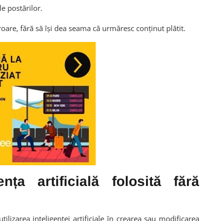
le postărilor.
roare, fără să își dea seama că urmăresc conținut plătit.
nța artificială folosită fără
utilizarea
inteligenței artificiale
în crearea sau modificarea