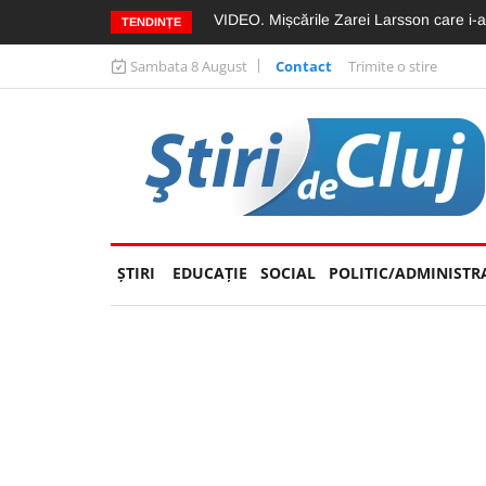
de ea
VIDEO. Mișcările Zarei Larsson care i-au
TENDINȚE
Sambata 8 August
Contact
Trimite o stire
ŞTIRI
EDUCAȚIE
(CURRENT)
SOCIAL
POLITIC/ADMINISTR