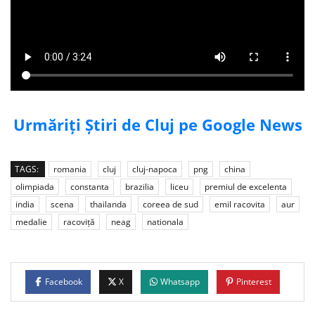
Urmăriți Știri de Cluj pe Google News
TAGS:
romania
cluj
cluj-napoca
png
china
olimpiada
constanta
brazilia
liceu
premiul de excelenta
india
scena
thailanda
coreea de sud
emil racovita
aur
medalie
racoviță
neag
nationala
Facebook
X
Whatsapp
Pinterest