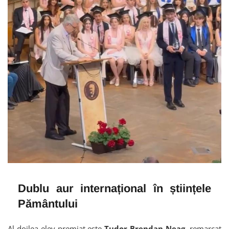
Dublu aur internațional în științele
Pământului
Al doilea elev premiat este
Tudor-Brendan Neag
, remarcat