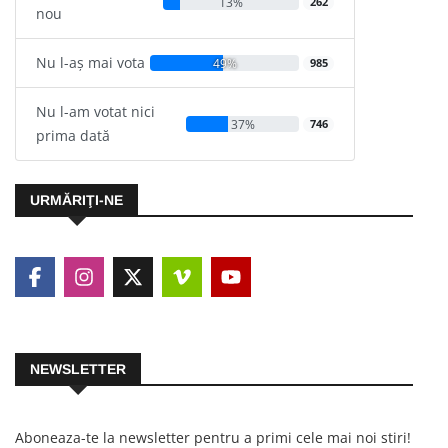
13%
262
nou
Nu l-aș mai vota
49%
985
Nu l-am votat nici
37%
746
prima dată
URMĂRIŢI-NE
NEWSLETTER
Aboneaza-te la newsletter pentru a primi cele mai noi stiri!