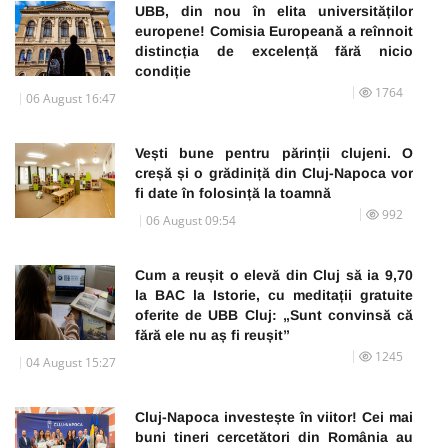
UBB, din nou în elita universităților
europene! Comisia Europeană a reînnoit
distincția de excelență fără nicio
condiție
1764
06 August 16:47
Vești bune pentru părinții clujeni. O
creșă și o grădiniță din Cluj-Napoca vor
fi date în folosință la toamnă
992
06 August 09:54
Cum a reușit o elevă din Cluj să ia 9,70
la BAC la Istorie, cu meditații gratuite
oferite de UBB Cluj: „Sunt convinsă că
fără ele nu aș fi reușit”
1245
04 August 15:27
Cluj-Napoca investește în viitor! Cei mai
buni tineri cercetători din România au