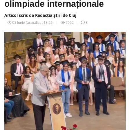
olimpiade internaționale
Articol scris de Redacția Știri de Cluj
03 Iunie
(actualizat
18:22
)
7062
3