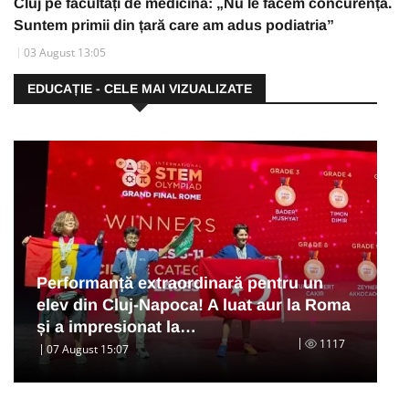
Cluj pe facultăți de medicină: „Nu le facem concurență.
Suntem primii din țară care am adus podiatria”
03 August 13:05
EDUCAȚIE - CELE MAI VIZUALIZATE
Performanță extraordinară pentru un
elev din Cluj-Napoca! A luat aur la Roma
și a impresionat la…
1117
07 August 15:07