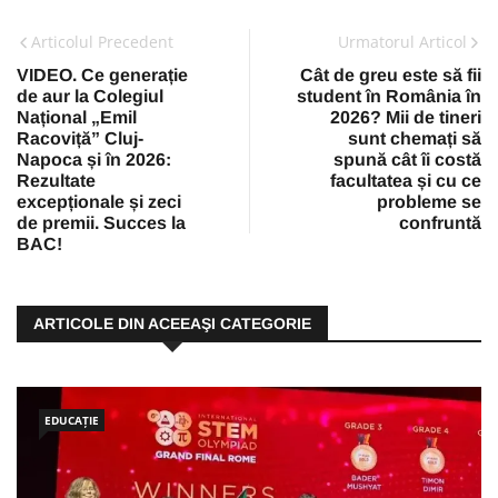
Articolul Precedent
Urmatorul Articol
VIDEO. Ce generație
Cât de greu este să fii
de aur la Colegiul
student în România în
Național „Emil
2026? Mii de tineri
Racoviță” Cluj-
sunt chemați să
Napoca și în 2026:
spună cât îi costă
Rezultate
facultatea și cu ce
excepționale și zeci
probleme se
de premii. Succes la
confruntă
BAC!
ARTICOLE DIN ACEEAŞI CATEGORIE
EDUCAȚIE