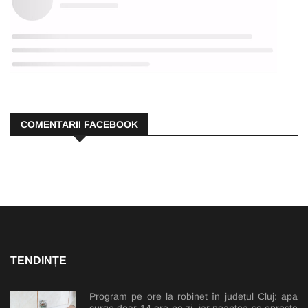
COMENTARII FACEBOOK
TENDINȚE
Program pe ore la robinet în județul Cluj: apa
curge doar 14 ore pe zi, iar noaptea se oprește