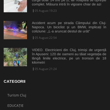
complet. Măsura intră în vigoare chiar de azi
05 August 19:23
Accident acum pe strada Câmpului din Cluj-
Napoca. Un biciclist și un BMW, implicați în
coliziune: „L-a aruncat destul de urât”
05 August 22:54
VIDEO. Electricieni din Cluj, trimiși de urgență
în Apuseni: 120 de oameni au tăiat vegetația de
lângă liniile electrice, pe un tronson de 18
kilometri
05 August 21:24
CATEGORII
Turism Cluj
EDUCAȚIE