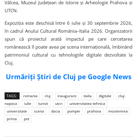
Vâlcea, Muzeul Județean de Istorie și Arheologie Prahova și
UTCN.
Expoziția este deschisă între 6 iulie și 30 septembrie 2026,
în cadrul Anului Cultural România–Italia 2026. Organizatorii
spun că proiectul arată impactul pe care cercetarea
românească îl poate avea pe scena internațională, îmbinând
patrimoniul cultural cu tehnologiile digitale dezvoltate la
Cluj.
Urmăriți Știri de Cluj pe Google News
TAGS:
romania
cluj
inaugurare
italia
digitale
cluj-
napoca
iulie
turisti
utcn
universitatea tehnica
universitate
scena
dacia
pompei
prahova
mostenirea
prima
pot