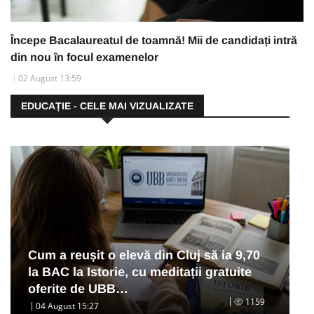
Începe Bacalaureatul de toamnă! Mii de candidați intră
din nou în focul examenelor
02 August 13:59
EDUCAȚIE - CELE MAI VIZUALIZATE
Cum a reușit o elevă din Cluj să ia 9,70
la BAC la Istorie, cu meditații gratuite
oferite de UBB…
1159
04 August 15:27