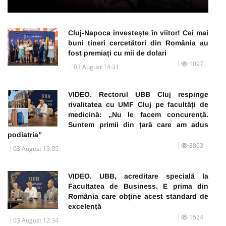
Cluj-Napoca investește în viitor! Cei mai
buni tineri cercetători din România au
fost premiați cu mii de dolari
1097
03 August 14:31
VIDEO. Rectorul UBB Cluj respinge
rivalitatea cu UMF Cluj pe facultăți de
medicină: „Nu le facem concurență.
Suntem primii din țară care am adus
podiatria”
3803
03 August 13:05
VIDEO. UBB, acreditare specială la
Facultatea de Business. E prima din
România care obține acest standard de
excelență
1524
03 August 12:34