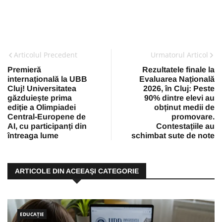
Articolul Precedent
Urmatorul Articol
Premieră
Rezultatele finale la
internațională la UBB
Evaluarea Națională
Cluj! Universitatea
2026, în Cluj: Peste
găzduiește prima
90% dintre elevi au
ediție a Olimpiadei
obținut medii de
Central-Europene de
promovare.
AI, cu participanți din
Contestațiile au
întreaga lume
schimbat sute de note
ARTICOLE DIN ACEEAŞI CATEGORIE
EDUCAȚIE