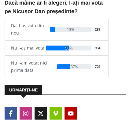
Dacă mâine ar fi alegeri, l-ați mai vota
pe Nicușor Dan președinte?
Da, l-aș vota din
13%
239
nou
Nu l-aș mai vota
50%
934
Nu l-am votat nici
37%
702
prima dată
URMĂRIŢI-NE