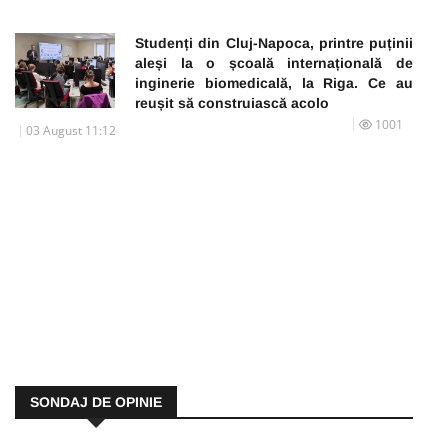
Studenți din Cluj-Napoca, printre puținii
aleși la o școală internațională de
inginerie biomedicală, la Riga. Ce au
reușit să construiască acolo
1001
03 August 11:12
SONDAJ DE OPINIE