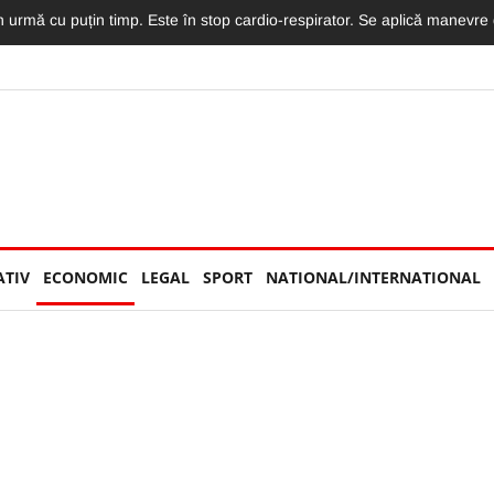
la Cluj: A fost surprinsă singură la Lidl. Și-a cumpărat o înghețată și o
ATIV
ECONOMIC
LEGAL
SPORT
NATIONAL/INTERNATIONAL