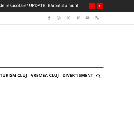
 apă. Ca tot omul, vorba aia :)
TURISM CLUJ
VREMEA CLUJ
DIVERTISMENT