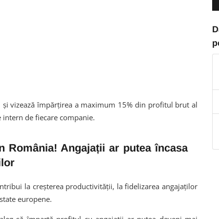
D
p
i și vizează împărțirea a maximum 15% din profitul brut al
ite intern de fiecare companie.
in România! Angajații ar putea încasa
ilor
tribui la creșterea productivității, la fidelizarea angajaților
 state europene.