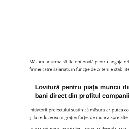
Măsura ar urma să fie opțională pentru angajator
firmei către salariați, în funcție de criteriile stabil
Lovitură pentru piața muncii d
bani direct din profitul compani
Inițiatorii proiectului susțin că măsura ar putea con
și la reducerea migrației forței de muncă spre alte