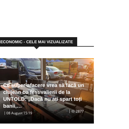
ECONOMIC - CELE MAI VIZUALIZATE
Ce super-afacere vrea să facă un
clujean cu festivalierii de la
UNTOLD: „Dacă nu ați spart toți
banii,…
2877
08 August 15:19