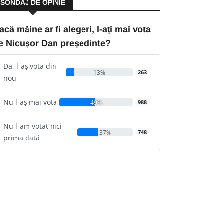
SONDAJ DE OPINIE
acă mâine ar fi alegeri, l-ați mai vota
e Nicușor Dan președinte?
Da, l-aș vota din
13%
263
nou
Nu l-aș mai vota
49%
988
Nu l-am votat nici
37%
748
prima dată