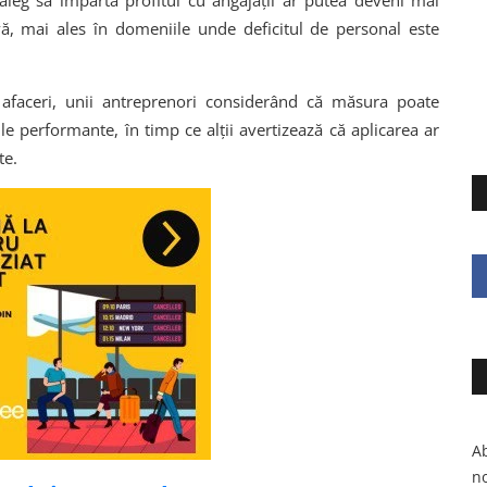
e aleg să împartă profitul cu angajații ar putea deveni mai
vă, mai ales în domeniile unde deficitul de personal este
 afaceri, unii antreprenori considerând că măsura poate
 performante, în timp ce alții avertizează că aplicarea ar
te.
Ab
no