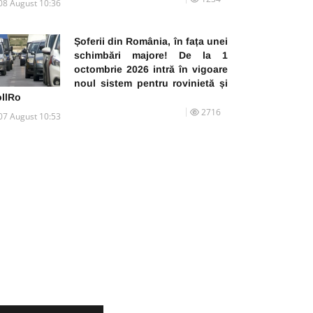
08 August 10:36
Șoferii din România, în fața unei
schimbări majore! De la 1
octombrie 2026 intră în vigoare
noul sistem pentru rovinietă și
ollRo
2716
07 August 10:53