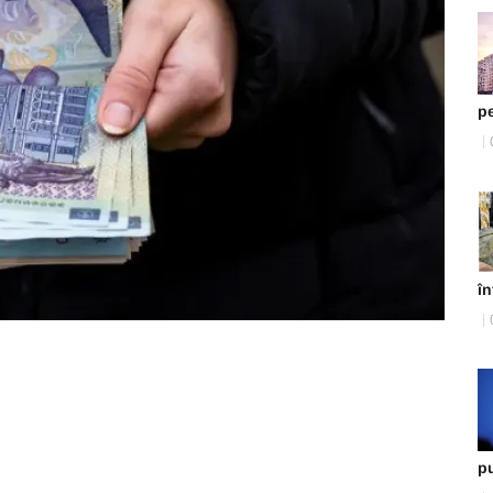
p
în
pu