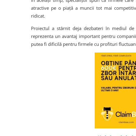
În același timp, specialiștii spun că firmele car
atractive pe o piață a muncii tot mai competiti
ridicat.
Proiectul a stârnit deja dezbateri în mediul de
reprezenta un avantaj important pentru companiile
putea fi dificilă pentru firmele cu profituri fluctuan