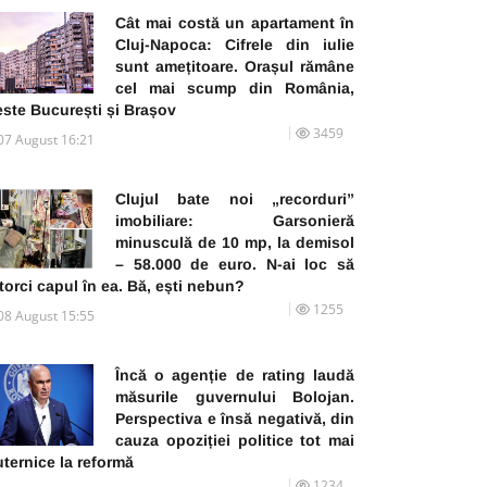
Cât mai costă un apartament în
Cluj-Napoca: Cifrele din iulie
sunt amețitoare. Orașul rămâne
cel mai scump din România,
este București și Brașov
3459
07 August 16:21
Clujul bate noi „recorduri”
imobiliare: Garsonieră
minusculă de 10 mp, la demisol
– 58.000 de euro. N-ai loc să
torci capul în ea. Bă, ești nebun?
1255
08 August 15:55
Încă o agenție de rating laudă
măsurile guvernului Bolojan.
Perspectiva e însă negativă, din
cauza opoziției politice tot mai
ternice la reformă
1234