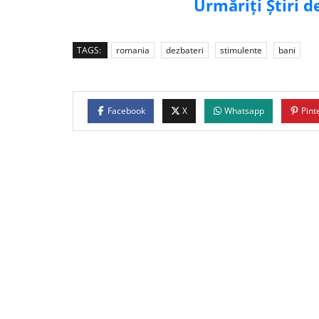
Urmăriți Știri 
TAGS:
romania
dezbateri
stimulente
bani
Facebook
X
Whatsapp
Pint