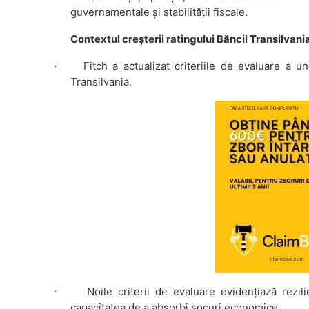
guvernamentale și stabilității fiscale.
Contextul creșterii ratingului Băncii Transilvani
Fitch a actualizat criteriile de evaluare a 
·
Transilvania.
Noile criterii de evaluare evidențiază rezil
·
capacitatea de a absorbi șocuri economice.