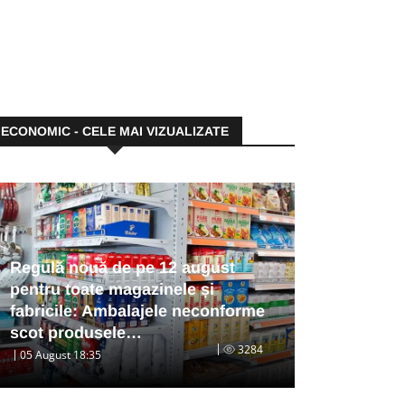
ECONOMIC - CELE MAI VIZUALIZATE
Regulă nouă de pe 12 august
pentru toate magazinele și
fabricile: Ambalajele neconforme
scot produsele…
3284
05 August 18:35