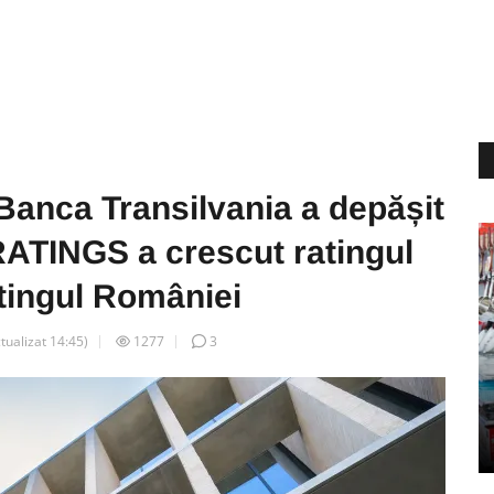
Banca Transilvania a depășit
 RATINGS a crescut ratingul
atingul României
ctualizat
14:45
)
1277
3