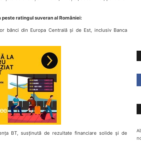
a peste ratingul suveran al României:
unor bănci din Europa Centrală și de Est, inclusiv Banca
Ab
iența BT, susținută de rezultate financiare solide și de
no