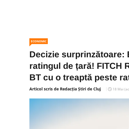
ECONOMIC
Decizie surprinzătoare: 
ratingul de țară! FITCH
BT cu o treaptă peste r
Articol scris de Redacția Știri de Cluj
18 Mai
(a