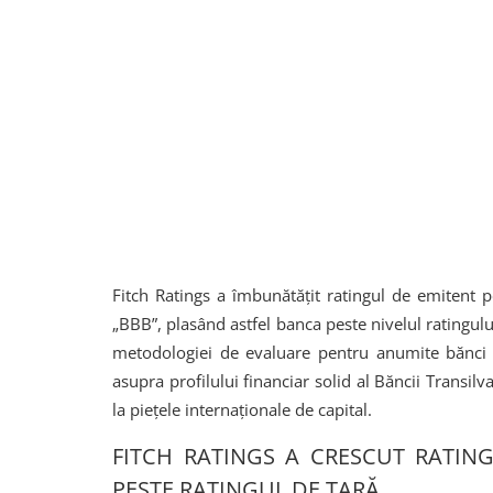
Fitch Ratings a îmbunătățit ratingul de emitent p
„BBB”, plasând astfel banca peste nivelul ratingulu
metodologiei de evaluare pentru anumite bănci d
asupra profilului financiar solid al Băncii Transilva
la piețele internaționale de capital.
FITCH RATINGS A CRESCUT RATIN
PESTE RATINGUL DE ȚARĂ