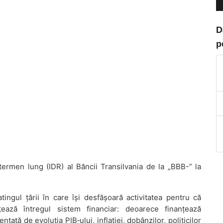
D
p
ermen lung (IDR) al Băncii Transilvania de la „BBB-” la
ingul țării în care își desfășoară activitatea pentru că
țează întregul sistem financiar: deoarece finanțează
țată de evoluția PIB‑ului, inflației, dobânzilor, politicilor