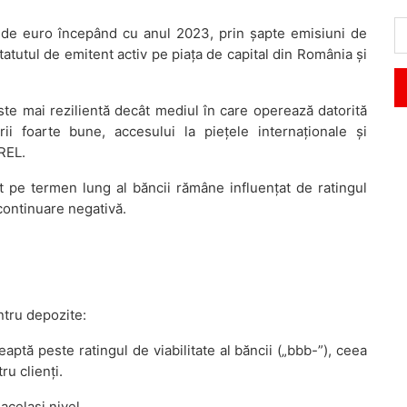
 de euro începând cu anul 2023, prin șapte emisiuni de
tatutul de emitent activ pe piața de capital din România și
ste mai rezilientă decât mediul în care operează datorită
rii foarte bune, accesului la piețele internaționale și
MREL.
nt pe termen lung al băncii rămâne influențat de ratingul
continuare negativă.
entru depozite:
ptă peste ratingul de viabilitate al băncii („bbb-”), ceea
ru clienți.
același nivel.