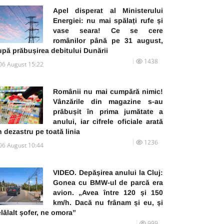
Apel disperat al Ministerului
Energiei: nu mai spălați rufe și
vase seara! Ce se cere
românilor până pe 31 august,
pă prăbușirea debitului Dunării
1438
06 August 15:22
Românii nu mai cumpără nimic!
Vânzările din magazine s-au
prăbușit în prima jumătate a
anului, iar cifrele oficiale arată
 dezastru pe toată linia
1236
06 August 10:44
VIDEO. Depășirea anului la Cluj:
Gonea cu BMW-ul de parcă era
avion. „Avea între 120 și 150
km/h. Dacă nu frânam și eu, și
lălalt șofer, ne omora”
999