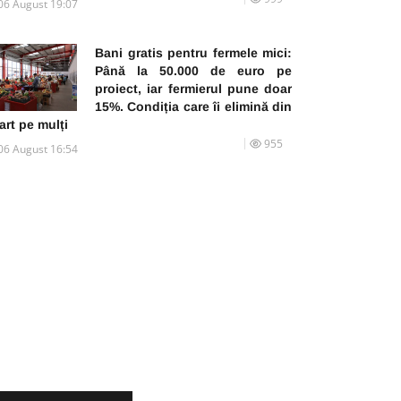
06 August 19:07
Bani gratis pentru fermele mici:
Până la 50.000 de euro pe
proiect, iar fermierul pune doar
15%. Condiția care îi elimină din
art pe mulți
955
06 August 16:54