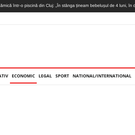
ă într-o piscină din Cluj: „În stânga țineam bebelușul de 4 luni, în d
ATIV
ECONOMIC
LEGAL
SPORT
NATIONAL/INTERNATIONAL