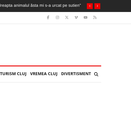
reapta animalul ăsta mi s-a urcat pe sutien”
TURISM CLUJ
VREMEA CLUJ
DIVERTISMENT