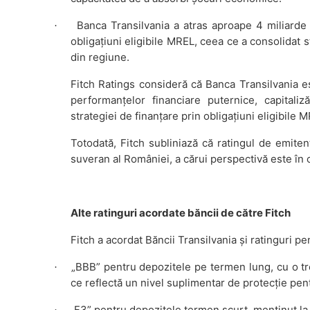
Banca Transilvania a atras aproape 4 miliarde
·
obligațiuni eligibile MREL, ceea ce a consolidat s
din regiune.
Fitch Ratings consideră că Banca Transilvania e
performanțelor financiare puternice, capitaliză
strategiei de finanțare prin obligațiuni eligibile 
Totodată, Fitch subliniază că ratingul de emite
suveran al României, a cărui perspectivă este în 
Alte ratinguri acordate băncii de către Fitch
Fitch a acordat Băncii Transilvania și ratinguri p
„BBB” pentru depozitele pe termen lung, cu o trea
·
ce reflectă un nivel suplimentar de protecție pent
„F3” pentru depozitele termen scurt, menținut la 