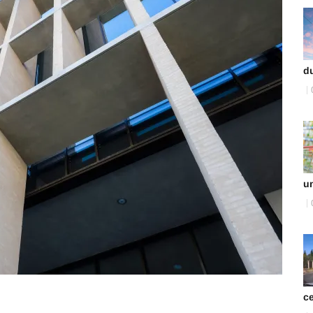
du
un
ce