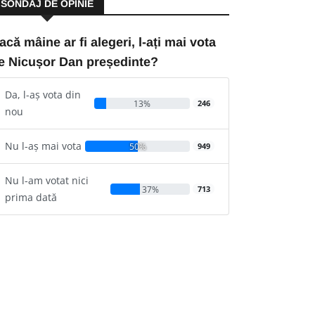
SONDAJ DE OPINIE
acă mâine ar fi alegeri, l-ați mai vota
e Nicușor Dan președinte?
Da, l-aș vota din
13%
246
nou
Nu l-aș mai vota
50%
949
Nu l-am votat nici
37%
713
prima dată