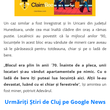
Un caz similar a fost înregistrat și în Uricani din județul
Hunedoara, unde cea mai înaltă clădire din oraș a rămas
pustie. Localnicii au povestit că la mijlocul anilor ’90,
locuințele în acest bloc erau vândute de minerii care aveau
să le părăsească pentru totdeauna, chiar și pe o ladă de
bere.
„
Blocul era plin în anii ´70. Înainte de a pleca, unii
locatari şi-au vândut apartamentele pe nimic. Cu o
ladă de bere îți puteai lua locuință aici. Alţii le-au
devastat, luând cu ei chiar şi ferestrele
”, îşi amintea un
fost miner, potrivit Adevărul.
Urmăriți Știri de Cluj pe Google News