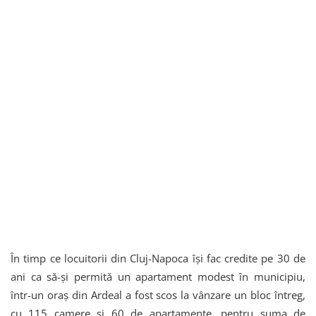
În timp ce locuitorii din Cluj-Napoca își fac credite pe 30 de
ani ca să-și permită un apartament modest în municipiu,
într-un oraș din Ardeal a fost scos la vânzare un bloc întreg,
cu 115 camere și 60 de apartamente, pentru suma de