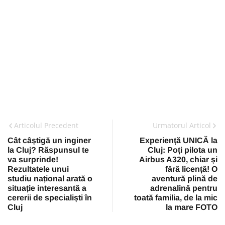
Articolul Precedent
Urmatorul Articol
Cât câștigă un inginer
Experiență UNICĂ la
la Cluj? Răspunsul te
Cluj: Poți pilota un
va surprinde!
Airbus A320, chiar și
Rezultatele unui
fără licență! O
studiu național arată o
aventură plină de
situație interesantă a
adrenalină pentru
cererii de specialiști în
toată familia, de la mic
Cluj
la mare FOTO