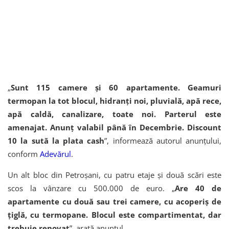
„
Sunt 115 camere și 60 apartamente. Geamuri
termopan la tot blocul, hidranți noi, pluvială, apă rece,
apă caldă, canalizare, toate noi. Parterul este
amenajat. Anunț valabil până în Decembrie. Discount
10 la sută la plata cash
”, informează autorul anunțului,
conform
Adevărul
.
Un alt bloc din Petroșani, cu patru etaje și două scări este
scos la vânzare cu 500.000 de euro. „
Are 40 de
apartamente cu două sau trei camere, cu acoperiș de
țiglă, cu termopane. Blocul este compartimentat, dar
trebuie renovat
”, arată anunțul.