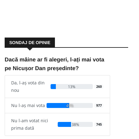
SONDAJ DE OPINIE
Dacă mâine ar fi alegeri, l-ați mai vota
pe Nicușor Dan președinte?
Da, l-aș vota din
13%
260
nou
Nu l-aș mai vota
49%
977
Nu l-am votat nici
38%
745
prima dată