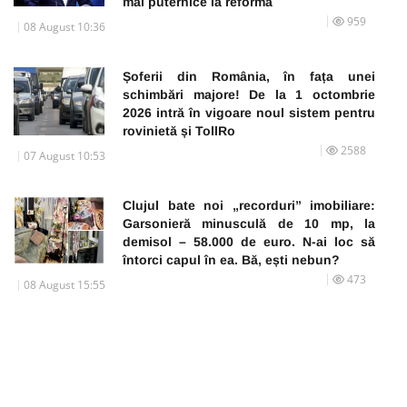
mai puternice la reformă
959
08 August 10:36
Șoferii din România, în fața unei
schimbări majore! De la 1 octombrie
2026 intră în vigoare noul sistem pentru
rovinietă și TollRo
2588
07 August 10:53
Clujul bate noi „recorduri” imobiliare:
Garsonieră minusculă de 10 mp, la
demisol – 58.000 de euro. N-ai loc să
întorci capul în ea. Bă, ești nebun?
473
08 August 15:55