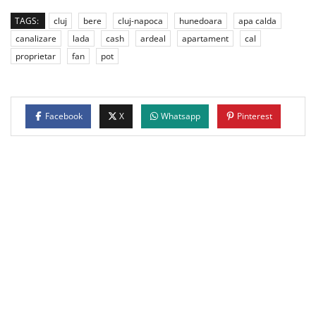
TAGS:
cluj
bere
cluj-napoca
hunedoara
apa calda
canalizare
lada
cash
ardeal
apartament
cal
proprietar
fan
pot
Facebook
X
Whatsapp
Pinterest