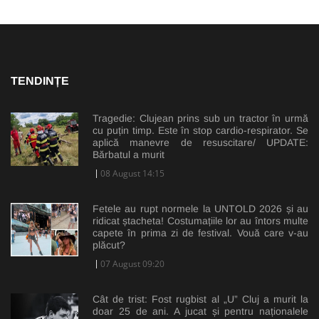
TENDINȚE
Tragedie: Clujean prins sub un tractor în urmă
cu puțin timp. Este în stop cardio-respirator. Se
aplică manevre de resuscitare/ UPDATE:
Bărbatul a murit
08 August 14:15
Fetele au rupt normele la UNTOLD 2026 și au
ridicat ștacheta! Costumațiile lor au întors multe
capete în prima zi de festival. Vouă care v-au
plăcut?
07 August 09:20
Cât de trist: Fost rugbist al „U” Cluj a murit la
doar 25 de ani. A jucat și pentru naționalele