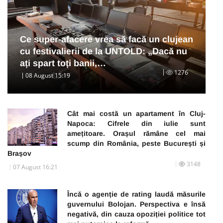
Ce super-afacere vrea să facă un clujean
cu festivalierii de la UNTOLD: „Dacă nu
ați spart toți banii,…
1276
08 August 15:19
Cât mai costă un apartament în Cluj-
Napoca: Cifrele din iulie sunt
amețitoare. Orașul rămâne cel mai
scump din România, peste București și
Brașov
3148
07 August 16:21
Încă o agenție de rating laudă măsurile
guvernului Bolojan. Perspectiva e însă
negativă, din cauza opoziției politice tot