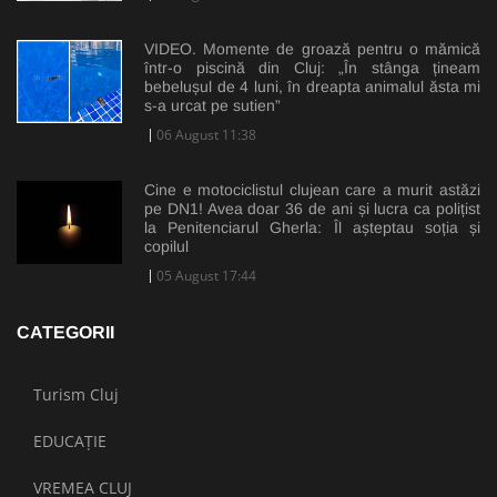
VIDEO. Momente de groază pentru o mămică
într-o piscină din Cluj: „În stânga țineam
bebelușul de 4 luni, în dreapta animalul ăsta mi
s-a urcat pe sutien”
06 August 11:38
Cine e motociclistul clujean care a murit astăzi
pe DN1! Avea doar 36 de ani și lucra ca polițist
la Penitenciarul Gherla: Îl așteptau soția și
copilul
05 August 17:44
CATEGORII
Turism Cluj
EDUCAȚIE
VREMEA CLUJ