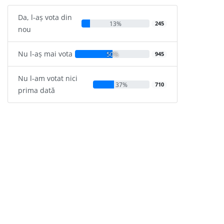
Da, l-aș vota din
13%
245
nou
Nu l-aș mai vota
50%
945
Nu l-am votat nici
37%
710
prima dată