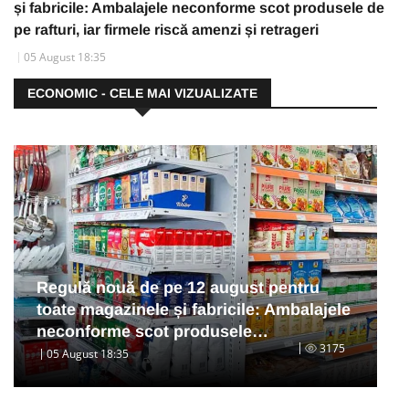
și fabricile: Ambalajele neconforme scot produsele de
pe rafturi, iar firmele riscă amenzi și retrageri
05 August 18:35
ECONOMIC - CELE MAI VIZUALIZATE
Regulă nouă de pe 12 august pentru
toate magazinele și fabricile: Ambalajele
neconforme scot produsele…
3175
05 August 18:35