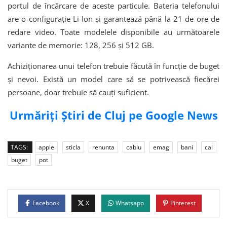
portul de încărcare de aceste particule. Bateria telefonului
are o configurație Li-Ion și garantează până la 21 de ore de
redare video. Toate modelele disponibile au următoarele
variante de memorie: 128, 256 și 512 GB.
Achiziționarea unui telefon trebuie făcută în funcție de buget
și nevoi. Există un model care să se potrivească fiecărei
persoane, doar trebuie să cauți suficient.
Urmăriți Știri de Cluj pe Google News
TAGS:
apple
sticla
renunta
cablu
emag
bani
cal
buget
pot
Facebook
X
Whatsapp
Pinterest