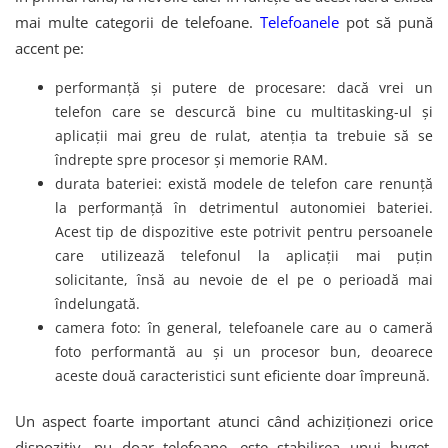
mai multe categorii de telefoane.
Telefoanele
pot să pună
accent pe:
performanță și putere de procesare: dacă vrei un
telefon care se descurcă bine cu multitasking-ul și
aplicații mai greu de rulat, atenția ta trebuie să se
îndrepte spre procesor și memorie RAM.
durata bateriei: există modele de telefon care renunță
la performanță în detrimentul autonomiei bateriei.
Acest tip de dispozitive este potrivit pentru persoanele
care utilizează telefonul la aplicații mai puțin
solicitante, însă au nevoie de el pe o perioadă mai
îndelungată.
camera foto: în general, telefoanele care au o cameră
foto performantă au și un procesor bun, deoarece
aceste două caracteristici sunt eficiente doar împreună.
Un aspect foarte important atunci când achiziționezi orice
dispozitiv, nu doar telefoane, este stabilirea unui buget.