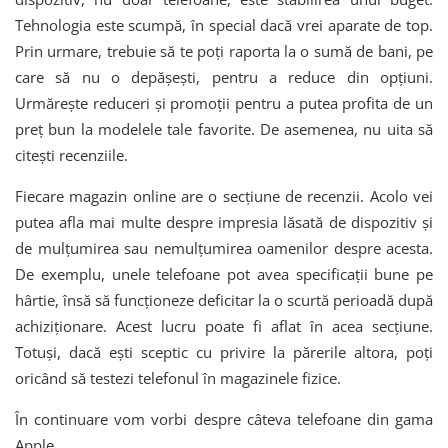
Tehnologia este scumpă, în special dacă vrei aparate de top.
Prin urmare, trebuie să te poți raporta la o sumă de bani, pe
care să nu o depășești, pentru a reduce din opțiuni.
Urmărește reduceri și promoții pentru a putea profita de un
preț bun la modelele tale favorite. De asemenea, nu uita să
citești recenziile.
Fiecare magazin online are o secțiune de recenzii. Acolo vei
putea afla mai multe despre impresia lăsată de dispozitiv și
de mulțumirea sau nemulțumirea oamenilor despre acesta.
De exemplu, unele telefoane pot avea specificații bune pe
hârtie, însă să funcționeze deficitar la o scurtă perioadă după
achiziționare. Acest lucru poate fi aflat în acea secțiune.
Totuși, dacă ești sceptic cu privire la părerile altora, poți
oricând să testezi telefonul în magazinele fizice.
În continuare vom vorbi despre câteva telefoane din gama
Apple.