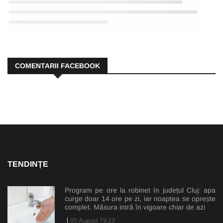
COMENTARII FACEBOOK
TENDINȚE
Program pe ore la robinet în județul Cluj: apa
curge doar 14 ore pe zi, iar noaptea se oprește
complet. Măsura intră în vigoare chiar de azi
05 August 19:23