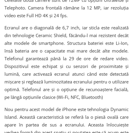
Celelalte două camere sunt de 12MP cu opțiuni Ultrawide și
Telephoto. Camera frontală rămâne la 12 MP, iar rezoluția
video este Full HD 4K și 24 fps.
Ecranul are o diagonală de 6,7 inch, iar sticla este realizată
din tehnologie Ceramic Shield, făcându-l mai rezistent decât
alte modele de smartphone. Structura bateriei este Li-Ion,
însă bateria are o capacitate mai mare decât alte modele.
Telefonul garantează până la 29 de ore de redare video.
Dispozitivul este echipat și cu senzori de proximitate și
lumină, care activează ecranul atunci când este detectată
mișcare și reglează luminozitatea ecranului pentru o utilizare
optimă. Telefonul are și o opțiune de recunoaștere facială,
pe lângă opțiunile clasice (Wi-Fi, NFC, Bluetooth)
Nou pentru acest model de iPhone este tehnologia Dynamic
Island. Această caracteristică se referă la o piesă ovală care
apare în partea de sus a ecranului. Aceasta înlocuiește
vechea formă din acest spațiu și noutatea este că acum este