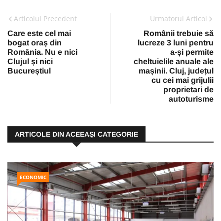
Articolul Precedent
Urmatorul Articol
Care este cel mai
Românii trebuie să
bogat oraș din
lucreze 3 luni pentru
România. Nu e nici
a-și permite
Clujul și nici
cheltuielile anuale ale
Bucureștiul
mașinii. Cluj, județul
cu cei mai grijulii
proprietari de
autoturisme
ARTICOLE DIN ACEEAŞI CATEGORIE
ECONOMIC