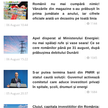
Românii nu mai cumpără nimic!
Vânzările din magazine s-au prăbușit în
prima jumătate a anului, iar cifrele
oficiale arată un dezastru pe toată linia
1144
06 August 10:44
Apel disperat al Ministerului Energiei:
nu mai spălați rufe și vase seara! Ce se
cere românilor până pe 31 august, după
prăbușirea debitului Dunării
1045
06 August 15:22
S-ar putea termina banii din PNRR și
statul caută soluții: Guvernul activează
comitetul care aduce investitori privați
în spitale, școli, drumuri și energi
1684
05 August 20:37
Clujul, capitala investițiilor din România: