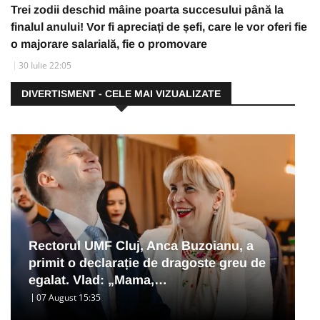
Trei zodii deschid mâine poarta succesului până la
finalul anului! Vor fi apreciați de șefi, care le vor oferi fie
o majorare salarială, fie o promovare
30 Iulie 22:05
DIVERTISMENT - CELE MAI VIZUALIZATE
Rectorul UMF Cluj, Anca Buzoianu, a
primit o declarație de dragoste greu de
egalat. Vlad: „Mama,…
07 August 15:35