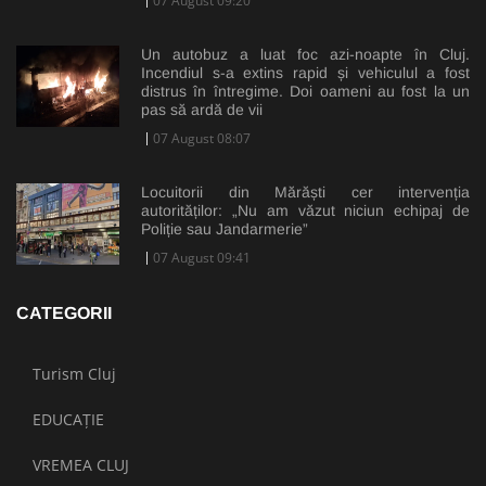
07 August 09:20
Un autobuz a luat foc azi-noapte în Cluj.
Incendiul s-a extins rapid și vehiculul a fost
distrus în întregime. Doi oameni au fost la un
pas să ardă de vii
07 August 08:07
Locuitorii din Mărăști cer intervenția
autorităților: „Nu am văzut niciun echipaj de
Poliție sau Jandarmerie”
07 August 09:41
CATEGORII
Turism Cluj
EDUCAȚIE
VREMEA CLUJ