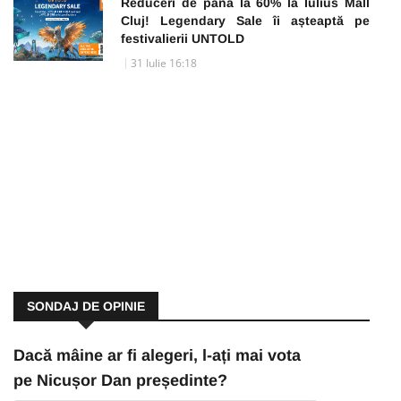
Reduceri de până la 60% la Iulius Mall
Cluj! Legendary Sale îi așteaptă pe
festivalierii UNTOLD
31 Iulie 16:18
SONDAJ DE OPINIE
Dacă mâine ar fi alegeri, l-ați mai vota
pe Nicușor Dan președinte?