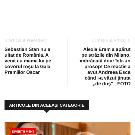
Articolul Precedent
Urmatorul Articol
Sebastian Stan nu a
Alexia Eram a apărut
uitat de România. A
pe străzile din Milano,
venit cu mama lui pe
îmbrăcată doar într-un
covorul roșu la Gala
prosop! Ce reacție a
Premiilor Oscar
avut Andreea Esca
când i-a văzut ținuta
,,de duș" - FOTO
ARTICOLE DIN ACEEAŞI CATEGORIE
DIVERTISMENT