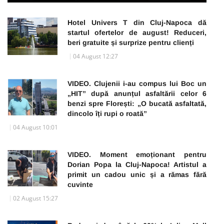
Hotel Univers T din Cluj-Napoca dă
startul ofertelor de august! Reduceri,
beri gratuite și surprize pentru clienți
04 August 12:27
VIDEO. Clujenii i-au compus lui Boc un
„HIT” după anunțul asfaltării celor 6
benzi spre Florești: „O bucată asfaltată,
dincolo îți rupi o roată”
04 August 10:01
VIDEO. Moment emoționant pentru
Dorian Popa la Cluj-Napoca! Artistul a
primit un cadou unic și a rămas fără
cuvinte
02 August 15:27