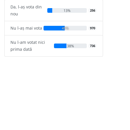
Da, l-aș vota din
13%
256
nou
Nu l-aș mai vota
49%
970
Nu l-am votat nici
38%
736
prima dată