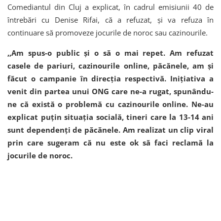
Comediantul din Cluj a explicat, în cadrul emisiunii 40 de
întrebări cu Denise Rifai, că a refuzat, și va refuza în
continuare să promoveze jocurile de noroc sau cazinourile.
,,Am spus-o public și o să o mai repet. Am refuzat
casele de pariuri, cazinourile online, păcănele, am și
făcut o campanie în direcția respectivă. Inițiativa a
venit din partea unui ONG care ne-a rugat, spunându-
ne că există o problemă cu cazinourile online. Ne-au
explicat puțin situația socială, tineri care la 13-14 ani
sunt dependenți de păcănele. Am realizat un clip viral
prin care sugeram că nu este ok să faci reclamă la
jocurile de noroc.