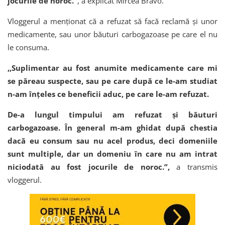
jocurile de noroc.”
, a explicat Mircea Bravo.
Vloggerul a menționat că a refuzat să facă reclamă și unor
medicamente, sau unor băuturi carbogazoase pe care el nu
le consuma.
,,Suplimentar au fost anumite medicamente care mi
se păreau suspecte, sau pe care după ce le-am studiat
n-am înțeles ce beneficii aduc, pe care le-am refuzat.
De-a lungul timpului am refuzat și băuturi
carbogazoase. În general m-am ghidat după chestia
dacă eu consum sau nu acel produs, deci domeniile
sunt multiple, dar un domeniu în care nu am intrat
niciodată au fost jocurile de noroc.”,
a transmis
vloggerul.