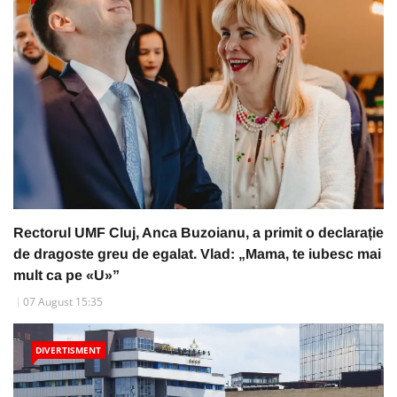
Rectorul UMF Cluj, Anca Buzoianu, a primit o declarație
de dragoste greu de egalat. Vlad: „Mama, te iubesc mai
mult ca pe «U»”
07 August 15:35
DIVERTISMENT