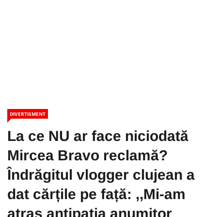
DIVERTISMENT
La ce NU ar face niciodată
Mircea Bravo reclamă?
Îndrăgitul vlogger clujean a
dat cărțile pe față: ,,Mi-am
atras antipatia anumitor