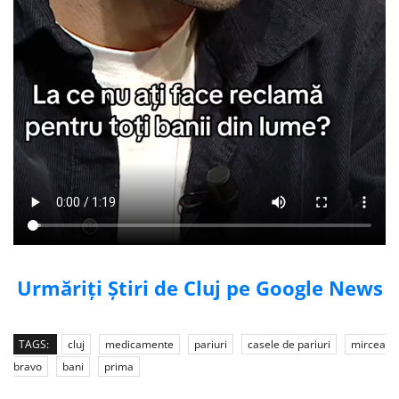
Urmăriți Știri de Cluj pe Google News
TAGS:
cluj
medicamente
pariuri
casele de pariuri
mircea
bravo
bani
prima