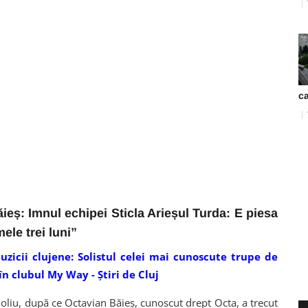
ca
ieș: Imnul echipei Sticla Arieșul Turda: E piesa
mele trei luni”
uzicii clujene: Solistul celei mai cunoscute trupe de
în clubul My Way - Ştiri de Cluj
doliu, după ce Octavian Băieș, cunoscut drept Octa, a trecut