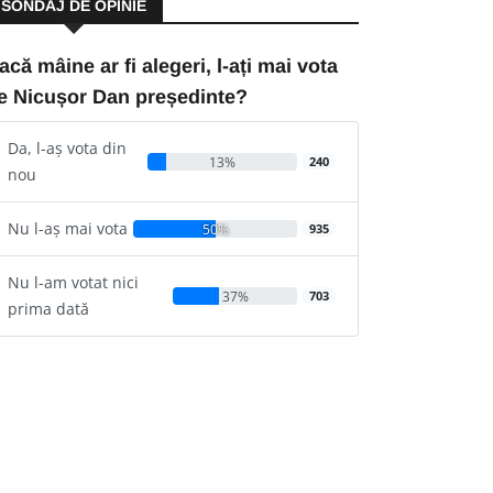
SONDAJ DE OPINIE
acă mâine ar fi alegeri, l-ați mai vota
e Nicușor Dan președinte?
Da, l-aș vota din
13%
240
nou
Nu l-aș mai vota
50%
935
Nu l-am votat nici
37%
703
prima dată