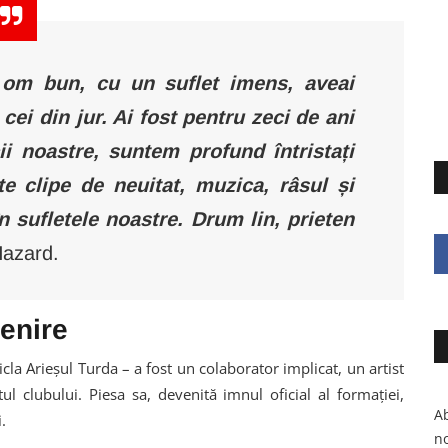
 om bun, cu un suflet imens, aveai
ei din jur. Ai fost pentru zeci de ani
i noastre, suntem profund întristați
te clipe de neuitat, muzica, râsul și
n sufletele noastre.
Drum lin, prieten
Hazard.
enire
cla Arieșul Turda – a fost un colaborator implicat, un artist
l clubului. Piesa sa, devenită imnul oficial al formației,
Ab
.
no