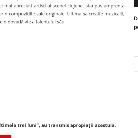
ei mai apreciați artiști ai scenei clujene, și-a pus amprenta
prin compozițiile sale originale. Ultima sa creație muzicală,
D
e o dovadă vie a talentului său
p
ltimele trei luni”, au transmis apropiații acestuia.