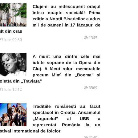
Clujenii au redescoperit orașul
într-o noapte specială! Prima
ediție a Nopții Bisericilor a adus
mii de oameni în 17 lăcașuri de
lt din oraș
1345
27 Iulie 09:30
A murit una dintre cele mai
iubite soprane de la Opera din
Cluj. A făcut roluri memorabile
precum Mimì din „Boema” și
oletta din „Traviata”
6569
21 Iulie 12:12
Tradițiile românești au făcut
spectacol în Croația. Ansamblul
„Mugurelul” al UBB a
reprezentat România la un
stival internațional de folclor
2149