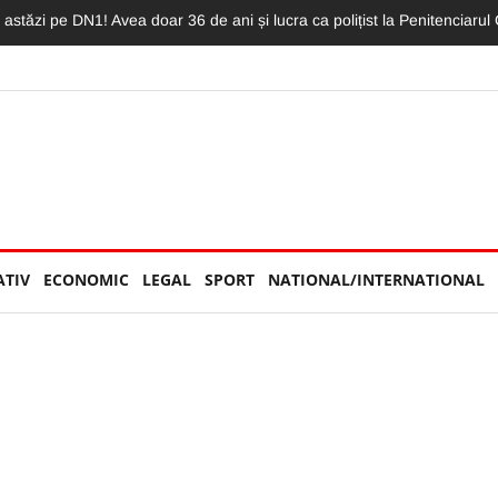
oca. Un biciclist și un BMW, implicați în coliziune: „L-a aruncat destul
ATIV
ECONOMIC
LEGAL
SPORT
NATIONAL/INTERNATIONAL