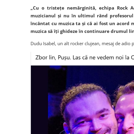
„Cu o tristețe nemărginită, echipa Rock A
muzicianul și nu în ultimul rând profesoru
încântat cu muzica ta și că ai fost un acord m
muzica să îți ghideze în continuare drumul lin
Dudu Isabel, un alt rocker clujean, mesaj de adio 