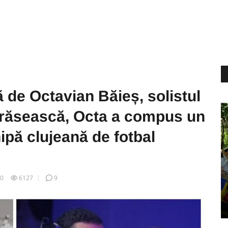
de Octavian Băieș, solistul
ărăsească, Octa a compus un
ipă clujeană de fotbal
20
6127
9