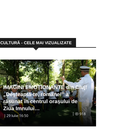
CULTURĂ - CELE MAI VIZUALIZATE
IMAGINI EMOȚIONANTE din Cluj!
„Deșteaptă-te, române!” a
răsunat în centrul orașului de
Ziua Imnului…
918
29 Iulie 16:50