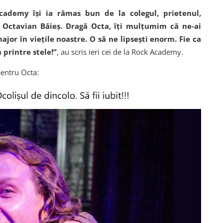
cademy își ia rămas bun de la colegul, prietenul,
l Octavian Băieș. Dragă Octa, îți mulțumim că ne-ai
ajor în viețile noastre. O să ne lipsești enorm. Fie ca
 printre stele!”
, au scris ieri cei de la Rock Academy.
pentru Octa: