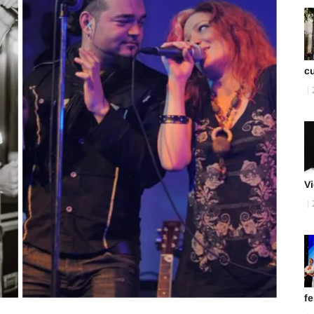
cu
Vi
fe