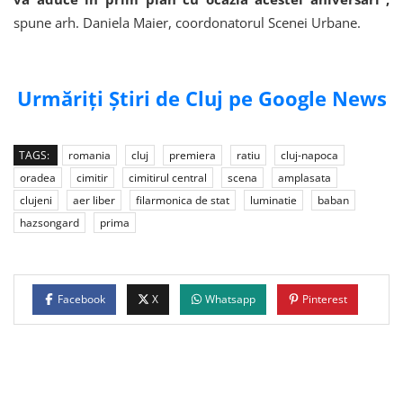
spune arh. Daniela Maier, coordonatorul Scenei Urbane.
Urmăriți Știri de Cluj pe Google News
TAGS:
romania
cluj
premiera
ratiu
cluj-napoca
oradea
cimitir
cimitirul central
scena
amplasata
clujeni
aer liber
filarmonica de stat
luminatie
baban
hazsongard
prima
Facebook
X
Whatsapp
Pinterest