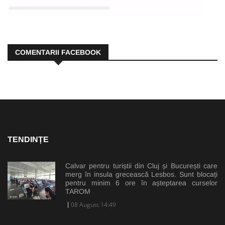
COMENTARII FACEBOOK
TENDINȚE
Calvar pentru turiștii din Cluj și București care
merg în insula grecească Lesbos. Sunt blocați
pentru minim 6 ore în așteptarea curselor
TAROM
08 August 14:49