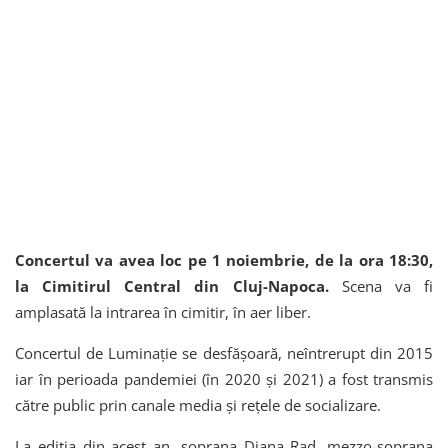
Concertul va avea loc pe 1 noiembrie, de la ora 18:30,
la Cimitirul Central din Cluj-Napoca.
Scena va fi
amplasată la intrarea în cimitir, în aer liber.
Concertul de Luminație se desfășoară, neîntrerupt din 2015
iar în perioada pandemiei (în 2020 și 2021) a fost transmis
către public prin canale media și rețele de socializare.
La ediția din acest an, soprana Diana Rad, mezzo-soprana