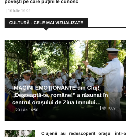
povești pe care puțini le cunosc
16 Iulie 16:05
CULTURĂ - CELE MAI VIZUALIZATE
IMAGINI EMOȚIONANTE din Cluj!
„Deșteaptă-te, române!” a răsunat în
centrul orașului de Ziua Imnului…
1009
29 Iulie 16:50
Clujenii au redescoperit orașul într-o