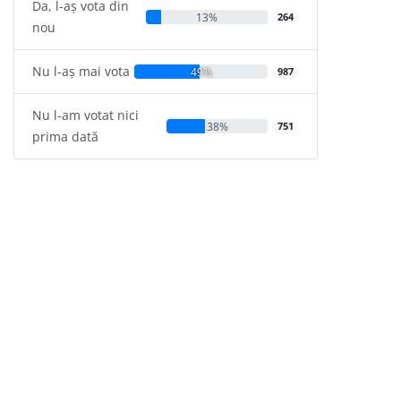
Da, l-aș vota din
13%
264
nou
Nu l-aș mai vota
49%
987
Nu l-am votat nici
38%
751
prima dată