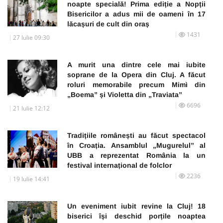
noapte specială! Prima ediție a Nopții
Bisericilor a adus mii de oameni în 17
lăcașuri de cult din oraș
1431
27 Iulie 09:30
A murit una dintre cele mai iubite
soprane de la Opera din Cluj. A făcut
roluri memorabile precum Mimì din
„Boema” și Violetta din „Traviata”
6696
21 Iulie 12:12
Tradițiile românești au făcut spectacol
în Croația. Ansamblul „Mugurelul” al
UBB a reprezentat România la un
festival internațional de folclor
2236
19 Iulie 14:41
Un eveniment iubit revine la Cluj! 18
biserici își deschid porțile noaptea