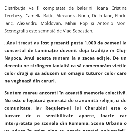
Distribuția va fi completată de balerini: Ioana Cristina
Terebesy, Camelia Rațiu, Alexandra Nuna, Delia Ianc, Florin
Ianc, Alexandru Moldovan, Mihai Pop și Antonio Mon.
Scenografia este semnată de Vlad Sebastian.
,,Anul trecut au fost prezenți peste 1.000 de oameni la
concertul de Luminație devenit deja tradiție în Cluj-
Napoca. Anul acesta suntem la a zecea ediție. De un
deceniu ne strângem laolaltă ca să comemorăm viețile
celor dragi și să aducem un omagiu tuturor celor care
ne veghează din ceruri.
Suntem mereu ancorați în această memorie colectivă.
Nu este o legătură generată de o anumită religie, ci de
comunitate. Iar Requiem-ul lui Cherubini este o
lucrare de o sensibilitate aparte, foarte rar
interpretată pe scenele din România. Scena Urbană o
va aduce în prim plan cu ocazia acestei aniversări”,