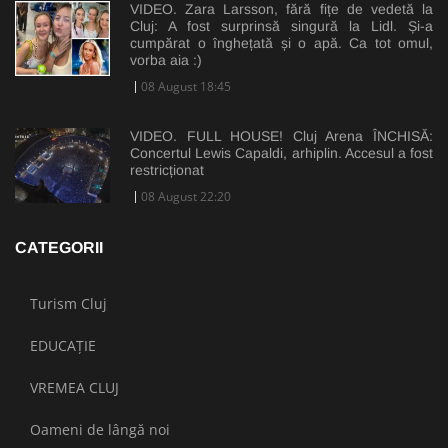
VIDEO. Zara Larsson, fără fițe de vedetă la
Cluj: A fost surprinsă singură la Lidl. Și-a
cumpărat o înghețată și o apă. Ca tot omul,
vorba aia :)
08 August 18:45
VIDEO. FULL HOUSE! Cluj Arena ÎNCHISĂ:
Concertul Lewis Capaldi, arhiplin. Accesul a fost
restricționat
08 August 22:20
CATEGORII
Turism Cluj
EDUCAȚIE
VREMEA CLUJ
Oameni de lângă noi