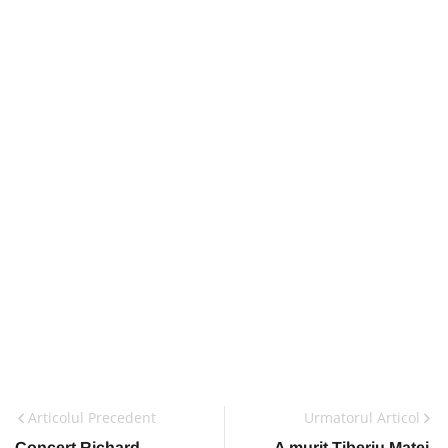
Articolul Precedent
Urmatorul Articol
Concert Richard
A murit Tiberiu Matei,