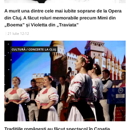
A murit una dintre cele mai iubite soprane de la Opera
din Cluj. A făcut roluri memorabile precum Mimì din
„Boema” și Violetta din „Traviata”
21 Iulie 12:12
CULTURĂ / CONCERTE LA CLUJ
Tradițiile românești au făcut spectacol în Croația.